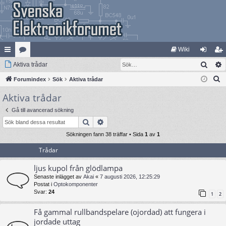
Wiki
Sök
na
Aktiva trådar
at
og
li
S
bb
Forumindex
eg
Sök
Aktiva trådar
ga
m
ö
Aktiva trådar
lä
ori
in
ed
k
nk
er
le
Gå till avancerad sökning
Sök
Avancerad sökning
ar
m
Sökningen fann 38 träffar • Sida
1
av
1
Trådar
ljus kupol från glödlampa
Senaste inlägget av
Akai
«
7 augusti 2026, 12:25:29
Postat i
Optokomponenter
Svar:
24
1
2
Få gammal rullbandspelare (ojordad) att fungera i
jordade uttag