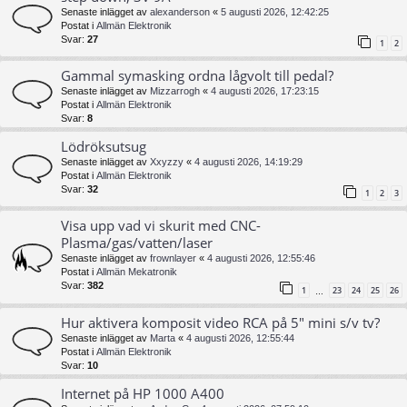
Senaste inlägget av
alexanderson
«
5 augusti 2026, 12:42:25
Postat i
Allmän Elektronik
Svar:
27
1
2
Gammal symasking ordna lågvolt till pedal?
Senaste inlägget av
Mizzarrogh
«
4 augusti 2026, 17:23:15
Postat i
Allmän Elektronik
Svar:
8
Lödröksutsug
Senaste inlägget av
Xxyzzy
«
4 augusti 2026, 14:19:29
Postat i
Allmän Elektronik
Svar:
32
1
2
3
Visa upp vad vi skurit med CNC-
Plasma/gas/vatten/laser
Senaste inlägget av
frownlayer
«
4 augusti 2026, 12:55:46
Postat i
Allmän Mekatronik
Svar:
382
1
23
24
25
26
…
Hur aktivera komposit video RCA på 5" mini s/v tv?
Senaste inlägget av
Marta
«
4 augusti 2026, 12:55:44
Postat i
Allmän Elektronik
Svar:
10
Internet på HP 1000 A400