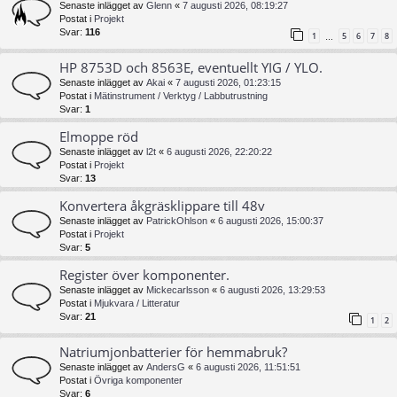
Senaste inlägget av
Glenn
«
7 augusti 2026, 08:19:27
Postat i
Projekt
Svar:
116
1
5
6
7
8
…
HP 8753D och 8563E, eventuellt YIG / YLO.
Senaste inlägget av
Akai
«
7 augusti 2026, 01:23:15
Postat i
Mätinstrument / Verktyg / Labbutrustning
Svar:
1
Elmoppe röd
Senaste inlägget av
l2t
«
6 augusti 2026, 22:20:22
Postat i
Projekt
Svar:
13
Konvertera åkgräsklippare till 48v
Senaste inlägget av
PatrickOhlson
«
6 augusti 2026, 15:00:37
Postat i
Projekt
Svar:
5
Register över komponenter.
Senaste inlägget av
Mickecarlsson
«
6 augusti 2026, 13:29:53
Postat i
Mjukvara / Litteratur
Svar:
21
1
2
Natriumjonbatterier för hemmabruk?
Senaste inlägget av
AndersG
«
6 augusti 2026, 11:51:51
Postat i
Övriga komponenter
Svar:
6