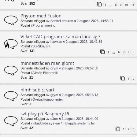
Svar:
152
1
8
9
10
11
…
Phyton med Fusion
Senaste inlägget av
SeniorLemuren
«
2 augusti 2026, 14:53:21
Postat i
Programmering
Vilket CAD program ska man lära sig ?
Senaste inlägget av
hawkan
«
2 augusti 2026, 10:41:39
Postat i
3D-Skrivare
Svar:
131
1
6
7
8
9
…
minnestråden man glömt
Senaste inlägget av
grym
«
2 augusti 2026, 06:52:58
Postat i
Allmän Elektronik
Svar:
21
1
2
nimh sub c, vart
Senaste inlägget av
grym
«
2 augusti 2026, 05:16:13
Postat i
Övriga komponenter
Svar:
2
svt play på Raspbery Pi
Senaste inlägget av
säter
«
1 augusti 2026, 19:44:09
Postat i
Inbäddade system / Inbyggda system / IoT
Svar:
42
1
2
3