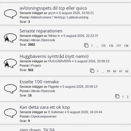
avlösningsspets dil tcp eller quico
Senaste inlägget av
grym
«
6 augusti 2026, 10:55:21
Postat i
Mätinstrument / Verktyg / Labbutrustning
Svar:
3
Senaste reparationen
Senaste inlägget av
Niklas-k
«
5 augusti 2026, 22:22:37
Postat i
Allmän Elektronik
Svar:
2662
1
175
176
177
178
…
Huggbäverns synttråd (nytt namn)
Senaste inlägget av
HUGGBÄVERN
«
5 augusti 2026, 20:58:23
Postat i
Projekt
Svar:
922
1
59
60
61
62
…
Esselte 100 remake
Senaste inlägget av
Piggelin
«
5 augusti 2026, 20:09:13
Postat i
Allmän Elektronik
Svar:
15
1
2
Kan detta vara ett ok köp
Senaste inlägget av
E Kafeman
«
5 augusti 2026, 16:24:44
Postat i
Optokomponenter
Svar:
9
step down, 3V 9A