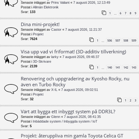
Senaste inlägget av
Prins Valiant
«
7 augusti 2026, 12:13:49
Postat i
Allmän Elektronik
Svar:
133
1
6
7
8
9
…
Dina mini-projekt!
Senaste inlägget av
Castor
«
7 augusti 2026, 11:21:37
Postat i
Projekt
Svar:
7624
1
506
507
508
509
…
Visa upp vad vi friformat! (3D-additiv tillverkning)
Senaste inlägget av
larky
«
7 augusti 2026, 09:46:37
Postat i
3D-Skrivare
Svar:
2139
1
140
141
142
143
…
Renovering och uppgradering av Kyosho Rocky, nu
även en Turbo Rocky
Senaste inlägget av
X-IL
«
7 augusti 2026, 09:02:51
Postat i
Projekt
Svar:
32
1
2
3
Värt att bygga ett inbyggt system på DDR3L?
Senaste inlägget av
Glenn
«
7 augusti 2026, 08:41:35
Postat i
Inbäddade system / Inbyggda system / IoT
Svar:
5
Projekt: återuppliva min gamla Toyota Celica GT