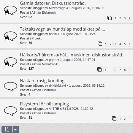
Gamla datorer. Diskussionstråd.
Senaste inlägget av
Mizzarrogh
«
1 augusti 2026, 19:06:03
Postat i
Allmän Elektronik
Svar:
52
1
2
3
4
Taktältsvagn av hundsläp med siktet på ...
Senaste inlägget av
norlin
«
1 augusti 2026, 18:21:24
Postat i
Projekt
Svar:
76
1
2
3
4
5
6
Hålkorts/hålremsa/hål... maskiner, diskusionstråd.
Senaste inlägget av
grym
«
1 augusti 2026, 14:47:01
Postat i
Allmän Mekatronik
Svar:
127
1
6
7
8
9
…
Nästan trasig konding
Senaste inlägget av
rikkitikkitavi
«
1 augusti 2026, 08:14:12
Postat i
Allmän Elektronik
Svar:
4
Elsystem för bilcamping.
Senaste inlägget av
4kTRB
«
31 juli 2026, 21:32:42
Postat i
Allmän Elektronik
Svar:
31
1
2
3