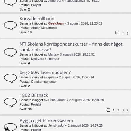
Senaste inlägget av
AndersG
«
4 augusti 2026, 07:59:10
Postat i
Projekt
Svar:
2
Kurvade rullband
Senaste inlägget av
GeekJoan
«
3 augusti 2026, 21:23:02
Postat i
Allmän Mekatronik
Svar:
19
1
2
NTI Skolans korrespondenskurser – finns det något
samlarintresse?
Senaste inlägget av
Marta
«
3 augusti 2026, 18:15:51
Postat i
Mjukvara / Litteratur
Svar:
4
beg 260w lasermoduler ?
Senaste inlägget av
grym
«
2 augusti 2026, 15:45:14
Postat i
Optokomponenter
Svar:
2
1802 Bilsnack
Senaste inlägget av
Prins Valiant
«
2 augusti 2026, 15:04:28
Postat i
Projekt
Svar:
48
1
2
3
4
Bygga eget blinkerssystem
Senaste inlägget av
JensHaglof
«
2 augusti 2026, 14:57:25
Postat i
Projekt