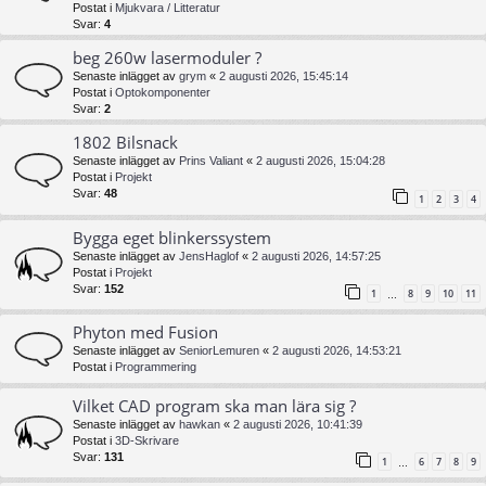
Postat i
Mjukvara / Litteratur
Svar:
4
beg 260w lasermoduler ?
Senaste inlägget av
grym
«
2 augusti 2026, 15:45:14
Postat i
Optokomponenter
Svar:
2
1802 Bilsnack
Senaste inlägget av
Prins Valiant
«
2 augusti 2026, 15:04:28
Postat i
Projekt
Svar:
48
1
2
3
4
Bygga eget blinkerssystem
Senaste inlägget av
JensHaglof
«
2 augusti 2026, 14:57:25
Postat i
Projekt
Svar:
152
1
8
9
10
11
…
Phyton med Fusion
Senaste inlägget av
SeniorLemuren
«
2 augusti 2026, 14:53:21
Postat i
Programmering
Vilket CAD program ska man lära sig ?
Senaste inlägget av
hawkan
«
2 augusti 2026, 10:41:39
Postat i
3D-Skrivare
Svar:
131
1
6
7
8
9
…