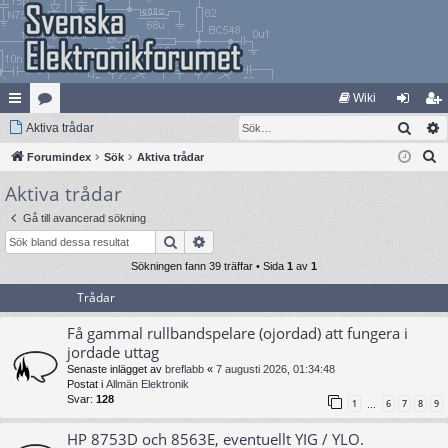
Wiki
Sök
na
Aktiva trådar
at
og
li
S
bb
Forumindex
eg
Sök
Aktiva trådar
ga
m
ö
Aktiva trådar
lä
ori
in
ed
k
nk
er
le
Gå till avancerad sökning
Sök
Avancerad sökning
ar
m
Sökningen fann 39 träffar • Sida
1
av
1
Trådar
Få gammal rullbandspelare (ojordad) att fungera i
jordade uttag
Senaste inlägget av
breflabb
«
7 augusti 2026, 01:34:48
Postat i
Allmän Elektronik
Svar:
128
1
6
7
8
9
…
HP 8753D och 8563E, eventuellt YIG / YLO.