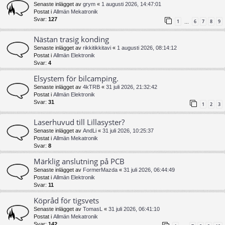
Senaste inlägget av
grym
«
1 augusti 2026, 14:47:01
Postat i
Allmän Mekatronik
Svar:
127
1
6
7
8
9
…
Nästan trasig konding
Senaste inlägget av
rikkitikkitavi
«
1 augusti 2026, 08:14:12
Postat i
Allmän Elektronik
Svar:
4
Elsystem för bilcamping.
Senaste inlägget av
4kTRB
«
31 juli 2026, 21:32:42
Postat i
Allmän Elektronik
Svar:
31
1
2
3
Laserhuvud till Lillasyster?
Senaste inlägget av
AndLi
«
31 juli 2026, 10:25:37
Postat i
Allmän Mekatronik
Svar:
8
Märklig anslutning på PCB
Senaste inlägget av
FormerMazda
«
31 juli 2026, 06:44:49
Postat i
Allmän Elektronik
Svar:
11
Köpråd för tigsvets
Senaste inlägget av
TomasL
«
31 juli 2026, 06:41:10
Postat i
Allmän Mekatronik
Svar:
142