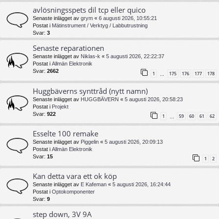
avlösningsspets dil tcp eller quico
Senaste inlägget av
grym
«
6 augusti 2026, 10:55:21
Postat i
Mätinstrument / Verktyg / Labbutrustning
Svar:
3
Senaste reparationen
Senaste inlägget av
Niklas-k
«
5 augusti 2026, 22:22:37
Postat i
Allmän Elektronik
Svar:
2662
1
175
176
177
178
…
Huggbäverns synttråd (nytt namn)
Senaste inlägget av
HUGGBÄVERN
«
5 augusti 2026, 20:58:23
Postat i
Projekt
Svar:
922
1
59
60
61
62
…
Esselte 100 remake
Senaste inlägget av
Piggelin
«
5 augusti 2026, 20:09:13
Postat i
Allmän Elektronik
Svar:
15
1
2
Kan detta vara ett ok köp
Senaste inlägget av
E Kafeman
«
5 augusti 2026, 16:24:44
Postat i
Optokomponenter
Svar:
9
step down, 3V 9A