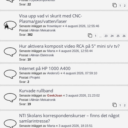
Postat i
Optokomponenter
Svar:
22
1
2
Visa upp vad vi skurit med CNC-
Plasma/gas/vatten/laser
Senaste inlägget av
frownlayer
«
4 augusti 2026, 12:55:46
Postat i
Allmän Mekatronik
Svar:
382
1
23
24
25
26
…
Hur aktivera komposit video RCA på 5" mini s/v tv?
Senaste inlägget av
Marta
«
4 augusti 2026, 12:55:44
Postat i
Allmän Elektronik
Svar:
10
Internet på HP 1000 A400
Senaste inlägget av
AndersG
«
4 augusti 2026, 07:59:10
Postat i
Projekt
Svar:
2
Kurvade rullband
Senaste inlägget av
GeekJoan
«
3 augusti 2026, 21:23:02
Postat i
Allmän Mekatronik
Svar:
19
1
2
NTI Skolans korrespondenskurser – finns det något
samlarintresse?
Senaste inlägget av
Marta
«
3 augusti 2026, 18:15:51