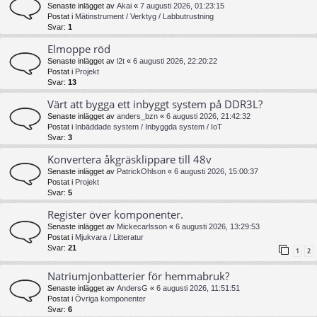
Senaste inlägget av
Akai
«
7 augusti 2026, 01:23:15
Postat i
Mätinstrument / Verktyg / Labbutrustning
Svar:
1
Elmoppe röd
Senaste inlägget av
l2t
«
6 augusti 2026, 22:20:22
Postat i
Projekt
Svar:
13
Värt att bygga ett inbyggt system på DDR3L?
Senaste inlägget av
anders_bzn
«
6 augusti 2026, 21:42:32
Postat i
Inbäddade system / Inbyggda system / IoT
Svar:
3
Konvertera åkgräsklippare till 48v
Senaste inlägget av
PatrickOhlson
«
6 augusti 2026, 15:00:37
Postat i
Projekt
Svar:
5
Register över komponenter.
Senaste inlägget av
Mickecarlsson
«
6 augusti 2026, 13:29:53
Postat i
Mjukvara / Litteratur
Svar:
21
1
2
Natriumjonbatterier för hemmabruk?
Senaste inlägget av
AndersG
«
6 augusti 2026, 11:51:51
Postat i
Övriga komponenter
Svar:
6