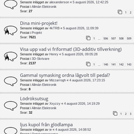
Senaste inlägget av
alexanderson
«
5 augusti 2026, 12:42:25
Postat i
Allmän Elektronik
Svar:
27
1
2
Dina mini-projekt!
Senaste inlägget av
4kTRB
«
5 augusti 2026, 11:09:39
Postat i
Projekt
Svar:
7621
1
506
507
508
509
…
Visa upp vad vi friformat! (3D-additiv tillverkning)
Senaste inlägget av
Henry
«
5 augusti 2026, 09:05:28
Postat i
3D-Skrivare
Svar:
2137
1
140
141
142
143
…
Gammal symasking ordna lågvolt till pedal?
Senaste inlägget av
Mizzarrogh
«
4 augusti 2026, 17:23:15
Postat i
Allmän Elektronik
Svar:
8
Lödröksutsug
Senaste inlägget av
Xxyzzy
«
4 augusti 2026, 14:19:29
Postat i
Allmän Elektronik
Svar:
32
1
2
3
ljus kupol från glödlampa
Senaste inlägget av
ie
«
4 augusti 2026, 14:08:52