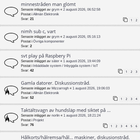
minnestråden man glömt
Senaste inlägget av
grym
«
2 augusti 2026, 06:52:58
Postat i
Allmän Elektronik
Svar:
21
1
2
nimh sub c, vart
Senaste inlägget av
grym
«
2 augusti 2026, 05:16:13
Postat i
Övriga komponenter
Svar:
2
svt play på Raspbery Pi
Senaste inlägget av
säter
«
1 augusti 2026, 19:44:09
Postat i
Inbäddade system / Inbyggda system / IoT
Svar:
42
1
2
3
Gamla datorer. Diskussionstråd.
Senaste inlägget av
Mizzarrogh
«
1 augusti 2026, 19:06:03
Postat i
Allmän Elektronik
Svar:
52
1
2
3
4
Taktältsvagn av hundsläp med siktet på ...
Senaste inlägget av
norlin
«
1 augusti 2026, 18:21:24
Postat i
Projekt
Svar:
76
1
2
3
4
5
6
Hålkorts/hålremsa/hål... maskiner, diskusionstråd.