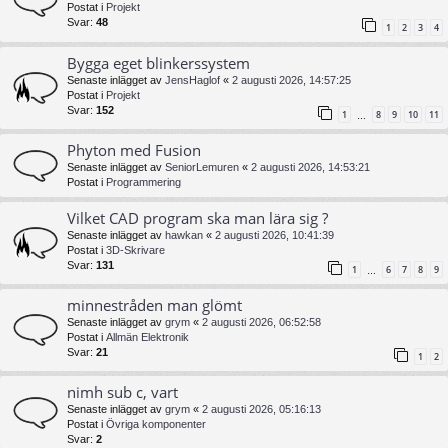
Postat i
Projekt
Svar:
48
1
2
3
4
Bygga eget blinkerssystem
Senaste inlägget av
JensHaglof
«
2 augusti 2026, 14:57:25
Postat i
Projekt
Svar:
152
1
8
9
10
11
…
Phyton med Fusion
Senaste inlägget av
SeniorLemuren
«
2 augusti 2026, 14:53:21
Postat i
Programmering
Vilket CAD program ska man lära sig ?
Senaste inlägget av
hawkan
«
2 augusti 2026, 10:41:39
Postat i
3D-Skrivare
Svar:
131
1
6
7
8
9
…
minnestråden man glömt
Senaste inlägget av
grym
«
2 augusti 2026, 06:52:58
Postat i
Allmän Elektronik
Svar:
21
1
2
nimh sub c, vart
Senaste inlägget av
grym
«
2 augusti 2026, 05:16:13
Postat i
Övriga komponenter
Svar:
2