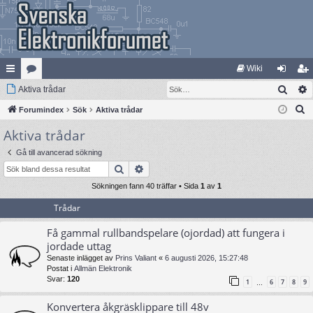
Wiki
Sök
na
Aktiva trådar
at
og
li
S
bb
Forumindex
eg
Sök
Aktiva trådar
ga
m
ö
Aktiva trådar
lä
ori
in
ed
k
nk
er
le
Gå till avancerad sökning
Sök
Avancerad sökning
ar
m
Sökningen fann 40 träffar • Sida
1
av
1
Trådar
Få gammal rullbandspelare (ojordad) att fungera i
jordade uttag
Senaste inlägget av
Prins Valiant
«
6 augusti 2026, 15:27:48
Postat i
Allmän Elektronik
Svar:
120
1
6
7
8
9
…
Konvertera åkgräsklippare till 48v