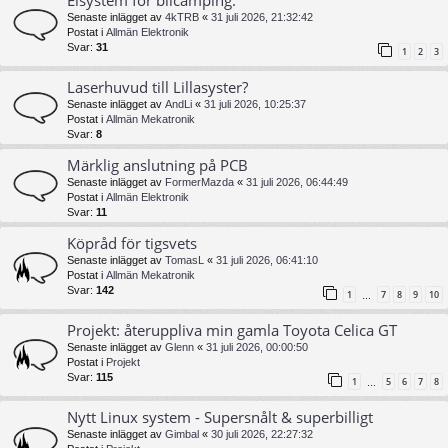
Elsystem för bilcamping.
Senaste inlägget av
4kTRB
«
31 juli 2026, 21:32:42
Postat i
Allmän Elektronik
Svar:
31
1
2
3
Laserhuvud till Lillasyster?
Senaste inlägget av
AndLi
«
31 juli 2026, 10:25:37
Postat i
Allmän Mekatronik
Svar:
8
Märklig anslutning på PCB
Senaste inlägget av
FormerMazda
«
31 juli 2026, 06:44:49
Postat i
Allmän Elektronik
Svar:
11
Köpråd för tigsvets
Senaste inlägget av
TomasL
«
31 juli 2026, 06:41:10
Postat i
Allmän Mekatronik
Svar:
142
1
7
8
9
10
…
Projekt: återuppliva min gamla Toyota Celica GT
Senaste inlägget av
Glenn
«
31 juli 2026, 00:00:50
Postat i
Projekt
Svar:
115
1
5
6
7
8
…
Nytt Linux system - Supersnålt & superbilligt
Senaste inlägget av
Gimbal
«
30 juli 2026, 22:27:32