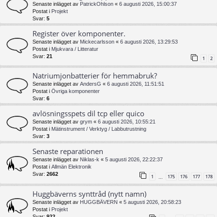
Senaste inlägget av
PatrickOhlson
«
6 augusti 2026, 15:00:37
Postat i
Projekt
Svar:
5
Register över komponenter.
Senaste inlägget av
Mickecarlsson
«
6 augusti 2026, 13:29:53
Postat i
Mjukvara / Litteratur
Svar:
21
1
2
Natriumjonbatterier för hemmabruk?
Senaste inlägget av
AndersG
«
6 augusti 2026, 11:51:51
Postat i
Övriga komponenter
Svar:
6
avlösningsspets dil tcp eller quico
Senaste inlägget av
grym
«
6 augusti 2026, 10:55:21
Postat i
Mätinstrument / Verktyg / Labbutrustning
Svar:
3
Senaste reparationen
Senaste inlägget av
Niklas-k
«
5 augusti 2026, 22:22:37
Postat i
Allmän Elektronik
Svar:
2662
1
175
176
177
178
…
Huggbäverns synttråd (nytt namn)
Senaste inlägget av
HUGGBÄVERN
«
5 augusti 2026, 20:58:23
Postat i
Projekt
Svar:
922