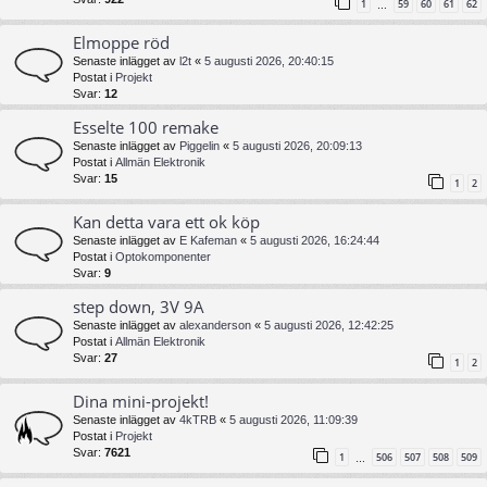
1
59
60
61
62
…
Elmoppe röd
Senaste inlägget av
l2t
«
5 augusti 2026, 20:40:15
Postat i
Projekt
Svar:
12
Esselte 100 remake
Senaste inlägget av
Piggelin
«
5 augusti 2026, 20:09:13
Postat i
Allmän Elektronik
Svar:
15
1
2
Kan detta vara ett ok köp
Senaste inlägget av
E Kafeman
«
5 augusti 2026, 16:24:44
Postat i
Optokomponenter
Svar:
9
step down, 3V 9A
Senaste inlägget av
alexanderson
«
5 augusti 2026, 12:42:25
Postat i
Allmän Elektronik
Svar:
27
1
2
Dina mini-projekt!
Senaste inlägget av
4kTRB
«
5 augusti 2026, 11:09:39
Postat i
Projekt
Svar:
7621
1
506
507
508
509
…