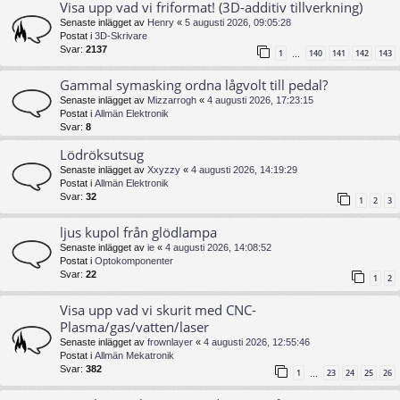
Visa upp vad vi friformat! (3D-additiv tillverkning)
Senaste inlägget av
Henry
«
5 augusti 2026, 09:05:28
Postat i
3D-Skrivare
Svar:
2137
1
140
141
142
143
…
Gammal symasking ordna lågvolt till pedal?
Senaste inlägget av
Mizzarrogh
«
4 augusti 2026, 17:23:15
Postat i
Allmän Elektronik
Svar:
8
Lödröksutsug
Senaste inlägget av
Xxyzzy
«
4 augusti 2026, 14:19:29
Postat i
Allmän Elektronik
Svar:
32
1
2
3
ljus kupol från glödlampa
Senaste inlägget av
ie
«
4 augusti 2026, 14:08:52
Postat i
Optokomponenter
Svar:
22
1
2
Visa upp vad vi skurit med CNC-
Plasma/gas/vatten/laser
Senaste inlägget av
frownlayer
«
4 augusti 2026, 12:55:46
Postat i
Allmän Mekatronik
Svar:
382
1
23
24
25
26
…