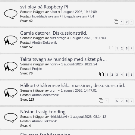
svt play på Raspbery Pi
Senaste inlägget av
säter
«
1 augusti 2026, 19:44:09
Postat i
Inbäddade system / Inbyggda system / IoT
Svar:
42
1
2
3
Gamla datorer. Diskussionstråd.
Senaste inlägget av
Mizzarrogh
«
1 augusti 2026, 19:06:03
Postat i
Allmän Elektronik
Svar:
52
1
2
3
4
Taktältsvagn av hundsläp med siktet på ...
Senaste inlägget av
norlin
«
1 augusti 2026, 18:21:24
Postat i
Projekt
Svar:
76
1
2
3
4
5
6
Hålkorts/hålremsa/hål... maskiner, diskusionstråd.
Senaste inlägget av
grym
«
1 augusti 2026, 14:47:01
Postat i
Allmän Mekatronik
Svar:
127
1
6
7
8
9
…
Nästan trasig konding
Senaste inlägget av
rikkitikkitavi
«
1 augusti 2026, 08:14:12
Postat i
Allmän Elektronik
Svar:
4