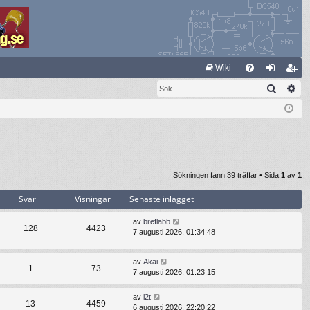
S
Wiki
Sök
Av
FA
og
li
Q
ga
m
in
ed
le
m
Sökningen fann 39 träffar • Sida
1
av
1
Svar
Visningar
Senaste inlägget
av
breflabb
128
4423
7 augusti 2026, 01:34:48
av
Akai
1
73
7 augusti 2026, 01:23:15
av
l2t
13
4459
6 augusti 2026, 22:20:22