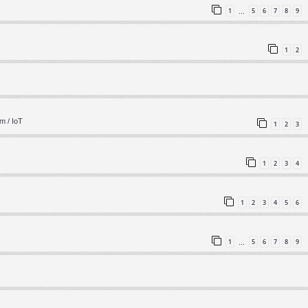
1
5
6
7
8
9
…
1
2
m / IoT
1
2
3
1
2
3
4
1
2
3
4
5
6
1
5
6
7
8
9
…