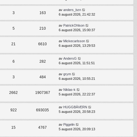
av
anders_bzn
3
163
6 augusti 2026, 21:42:32
av
PatrickOhlson
5
210
6 augusti 2026, 15:00:37
av
Mickecarlsson
21
6610
6 augusti 2026, 13:29:53
av
AndersG
6
282
6 augusti 2026, 11:51:51
av
grym
3
484
6 augusti 2026, 10:55:21
av
Niklas-k
2662
1907367
5 augusti 2026, 22:22:37
av
HUGGBÄVERN
922
693035
5 augusti 2026, 20:58:23
av
Piggelin
15
4767
5 augusti 2026, 20:09:13