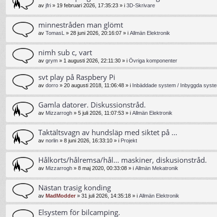
av
jfri
»
19 februari 2026, 17:35:23
» i
3D-Skrivare
minnestråden man glömt
av
TomasL
»
28 juni 2026, 20:16:07
» i
Allmän Elektronik
nimh sub c, vart
av
grym
»
1 augusti 2026, 22:11:30
» i
Övriga komponenter
svt play på Raspbery Pi
av
dorro
»
20 augusti 2018, 11:06:48
» i
Inbäddade system / Inbyggda syste
Gamla datorer. Diskussionstråd.
av
Mizzarrogh
»
5 juli 2026, 11:07:53
» i
Allmän Elektronik
Taktältsvagn av hundsläp med siktet på ...
av
norlin
»
8 juni 2026, 16:33:10
» i
Projekt
Hålkorts/hålremsa/hål... maskiner, diskusionstråd.
av
Mizzarrogh
»
8 maj 2020, 00:33:08
» i
Allmän Mekatronik
Nästan trasig konding
av
MadModder
»
31 juli 2026, 14:35:18
» i
Allmän Elektronik
Elsystem för bilcamping.