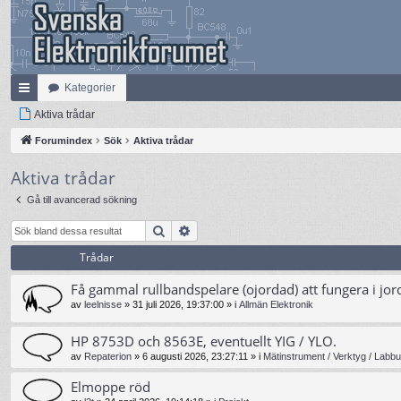
Kategorier
na
Aktiva trådar
bb
Forumindex
Sök
Aktiva trådar
lä
Aktiva trådar
nk
Gå till avancerad sökning
ar
Sök
Avancerad sökning
Trådar
Få gammal rullbandspelare (ojordad) att fungera i jor
av
leelnisse
»
31 juli 2026, 19:37:00
» i
Allmän Elektronik
HP 8753D och 8563E, eventuellt YIG / YLO.
av
Repaterion
»
6 augusti 2026, 23:27:11
» i
Mätinstrument / Verktyg / Labbu
Elmoppe röd