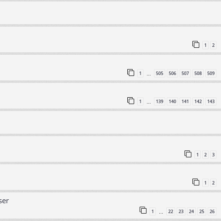
1
2
1
505
506
507
508
509
…
1
139
140
141
142
143
…
1
2
3
1
2
ser
1
22
23
24
25
26
…