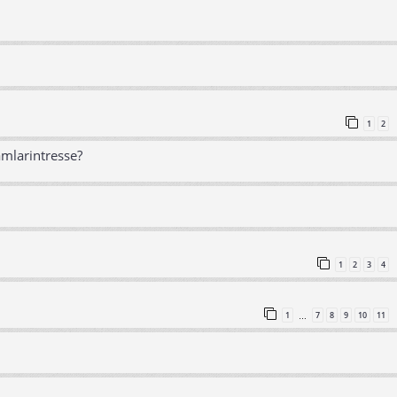
1
2
amlarintresse?
1
2
3
4
1
7
8
9
10
11
…