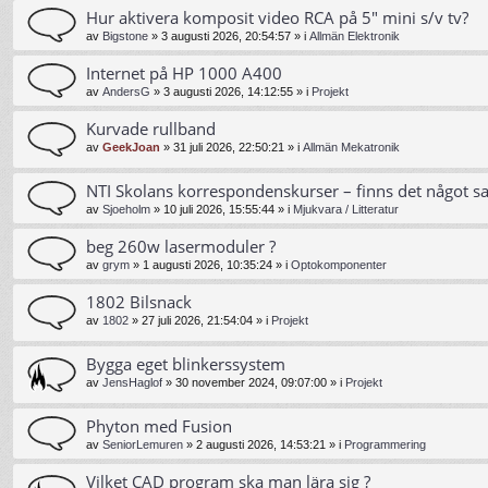
Hur aktivera komposit video RCA på 5" mini s/v tv?
av
Bigstone
»
3 augusti 2026, 20:54:57
» i
Allmän Elektronik
Internet på HP 1000 A400
av
AndersG
»
3 augusti 2026, 14:12:55
» i
Projekt
Kurvade rullband
av
GeekJoan
»
31 juli 2026, 22:50:21
» i
Allmän Mekatronik
NTI Skolans korrespondenskurser – finns det något s
av
Sjoeholm
»
10 juli 2026, 15:55:44
» i
Mjukvara / Litteratur
beg 260w lasermoduler ?
av
grym
»
1 augusti 2026, 10:35:24
» i
Optokomponenter
1802 Bilsnack
av
1802
»
27 juli 2026, 21:54:04
» i
Projekt
Bygga eget blinkerssystem
av
JensHaglof
»
30 november 2024, 09:07:00
» i
Projekt
Phyton med Fusion
av
SeniorLemuren
»
2 augusti 2026, 14:53:21
» i
Programmering
Vilket CAD program ska man lära sig ?