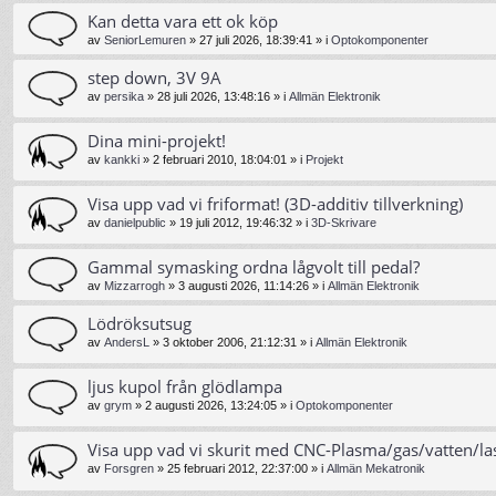
Kan detta vara ett ok köp
av
SeniorLemuren
»
27 juli 2026, 18:39:41
» i
Optokomponenter
step down, 3V 9A
av
persika
»
28 juli 2026, 13:48:16
» i
Allmän Elektronik
Dina mini-projekt!
av
kankki
»
2 februari 2010, 18:04:01
» i
Projekt
Visa upp vad vi friformat! (3D-additiv tillverkning)
av
danielpublic
»
19 juli 2012, 19:46:32
» i
3D-Skrivare
Gammal symasking ordna lågvolt till pedal?
av
Mizzarrogh
»
3 augusti 2026, 11:14:26
» i
Allmän Elektronik
Lödröksutsug
av
AndersL
»
3 oktober 2006, 21:12:31
» i
Allmän Elektronik
ljus kupol från glödlampa
av
grym
»
2 augusti 2026, 13:24:05
» i
Optokomponenter
Visa upp vad vi skurit med CNC-Plasma/gas/vatten/la
av
Forsgren
»
25 februari 2012, 22:37:00
» i
Allmän Mekatronik