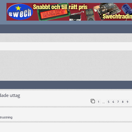
dade uttag
1
5
6
7
8
9
…
trustning