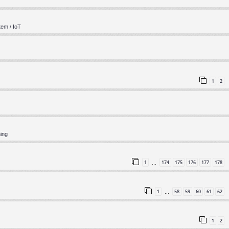
em / IoT
1
2
ning
1
174
175
176
177
178
…
1
58
59
60
61
62
…
1
2