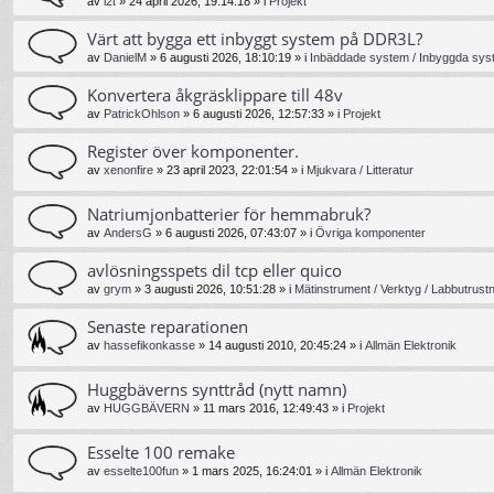
av
l2t
»
24 april 2026, 19:14:18
» i
Projekt
Värt att bygga ett inbyggt system på DDR3L?
av
DanielM
»
6 augusti 2026, 18:10:19
» i
Inbäddade system / Inbyggda syst
Konvertera åkgräsklippare till 48v
av
PatrickOhlson
»
6 augusti 2026, 12:57:33
» i
Projekt
Register över komponenter.
av
xenonfire
»
23 april 2023, 22:01:54
» i
Mjukvara / Litteratur
Natriumjonbatterier för hemmabruk?
av
AndersG
»
6 augusti 2026, 07:43:07
» i
Övriga komponenter
avlösningsspets dil tcp eller quico
av
grym
»
3 augusti 2026, 10:51:28
» i
Mätinstrument / Verktyg / Labbutrust
Senaste reparationen
av
hassefikonkasse
»
14 augusti 2010, 20:45:24
» i
Allmän Elektronik
Huggbäverns synttråd (nytt namn)
av
HUGGBÄVERN
»
11 mars 2016, 12:49:43
» i
Projekt
Esselte 100 remake
av
esselte100fun
»
1 mars 2025, 16:24:01
» i
Allmän Elektronik