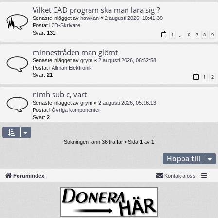
Vilket CAD program ska man lära sig ?
Senaste inlägget av
hawkan
«
2 augusti 2026, 10:41:39
Postat i
3D-Skrivare
Svar:
131
1
6
7
8
9
…
minnestråden man glömt
Senaste inlägget av
grym
«
2 augusti 2026, 06:52:58
Postat i
Allmän Elektronik
Svar:
21
1
2
nimh sub c, vart
Senaste inlägget av
grym
«
2 augusti 2026, 05:16:13
Postat i
Övriga komponenter
Svar:
2
Sökningen fann 36 träffar • Sida
1
av
1
Hoppa till
Forumindex
Kontakta oss