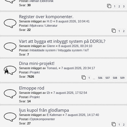
Postat i
Allmän Elektronik
Svar:
30
1
2
3
Register över komponenter.
Senaste inlägget av
H.O
«
8 augusti 2026, 10:04:41
Postat i
Mjukvara / Litteratur
Svar:
22
1
2
Värt att bygga ett inbyggt system på DDR3L?
Senaste inlägget av
Glenn
«
8 augusti 2026, 00:24:10
Postat i
Inbäddade system / Inbyggda system / IoT
Svar:
7
Dina mini-projekt!
Senaste inlägget av
TomasL
«
7 augusti 2026, 20:34:17
Postat i
Projekt
Svar:
7626
1
506
507
508
509
…
Elmoppe röd
Senaste inlägget av
l2t
«
7 augusti 2026, 17:52:54
Postat i
Projekt
Svar:
14
ljus kupol från glödlampa
Senaste inlägget av
E Kafeman
«
7 augusti 2026, 14:17:40
Postat i
Optokomponenter
Svar:
27
1
2