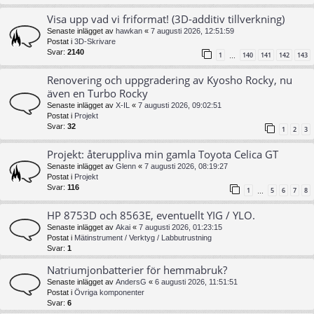
Visa upp vad vi friformat! (3D-additiv tillverkning)
Senaste inlägget av
hawkan
«
7 augusti 2026, 12:51:59
Postat i
3D-Skrivare
Svar:
2140
1
140
141
142
143
…
Renovering och uppgradering av Kyosho Rocky, nu
även en Turbo Rocky
Senaste inlägget av
X-IL
«
7 augusti 2026, 09:02:51
Postat i
Projekt
Svar:
32
1
2
3
Projekt: återuppliva min gamla Toyota Celica GT
Senaste inlägget av
Glenn
«
7 augusti 2026, 08:19:27
Postat i
Projekt
Svar:
116
1
5
6
7
8
…
HP 8753D och 8563E, eventuellt YIG / YLO.
Senaste inlägget av
Akai
«
7 augusti 2026, 01:23:15
Postat i
Mätinstrument / Verktyg / Labbutrustning
Svar:
1
Natriumjonbatterier för hemmabruk?
Senaste inlägget av
AndersG
«
6 augusti 2026, 11:51:51
Postat i
Övriga komponenter
Svar:
6