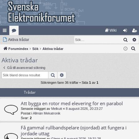
Wiki
Sök
na
Aktiva trådar
at
og
li
S
bb
Forumindex
eg
Sök
Aktiva trådar
ga
m
ö
Aktiva trådar
lä
ori
in
ed
k
nk
er
le
Gå till avancerad sökning
Sök
Avancerad sökning
ar
m
Sökningen fann 36 träffar • Sida
1
av
1
Trådar
Att bygga en rotor med elevering för en parabol
Senaste inlägget av
Melkutt
«
8 augusti 2026, 20:23:27
Postat i
Allmän Mekatronik
Svar:
2
Få gammal rullbandspelare (ojordad) att fungera i
jordade uttag
Senaste inlägget av
Glenn
«
8 augusti 2026, 19:31:28