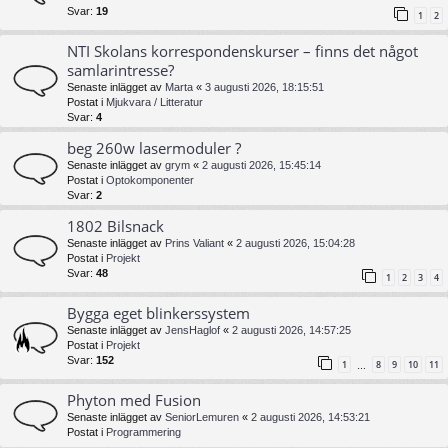
Svar:
19
1
2
NTI Skolans korrespondenskurser – finns det något
samlarintresse?
Senaste inlägget av
Marta
«
3 augusti 2026, 18:15:51
Postat i
Mjukvara / Litteratur
Svar:
4
beg 260w lasermoduler ?
Senaste inlägget av
grym
«
2 augusti 2026, 15:45:14
Postat i
Optokomponenter
Svar:
2
1802 Bilsnack
Senaste inlägget av
Prins Valiant
«
2 augusti 2026, 15:04:28
Postat i
Projekt
Svar:
48
1
2
3
4
Bygga eget blinkerssystem
Senaste inlägget av
JensHaglof
«
2 augusti 2026, 14:57:25
Postat i
Projekt
Svar:
152
1
8
9
10
11
…
Phyton med Fusion
Senaste inlägget av
SeniorLemuren
«
2 augusti 2026, 14:53:21
Postat i
Programmering