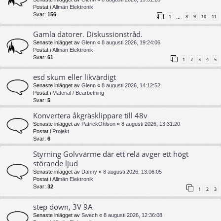
Postat i
Allmän Elektronik
Svar:
156
1
8
9
10
11
…
Gamla datorer. Diskussionstråd.
Senaste inlägget av
Glenn
«
8 augusti 2026, 19:24:06
Postat i
Allmän Elektronik
Svar:
61
1
2
3
4
5
esd skum eller likvärdigt
Senaste inlägget av
Glenn
«
8 augusti 2026, 14:12:52
Postat i
Material / Bearbetning
Svar:
5
Konvertera åkgräsklippare till 48v
Senaste inlägget av
PatrickOhlson
«
8 augusti 2026, 13:31:20
Postat i
Projekt
Svar:
6
Styrning Golvvärme där ett relä avger ett högt
störande ljud
Senaste inlägget av
Danny
«
8 augusti 2026, 13:06:05
Postat i
Allmän Elektronik
Svar:
32
1
2
3
step down, 3V 9A
Senaste inlägget av
Swech
«
8 augusti 2026, 12:36:08