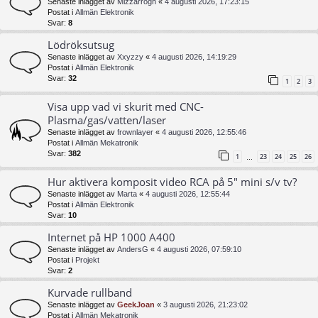
Senaste inlägget av
Mizzarrogh
«
4 augusti 2026, 17:23:15
Postat i
Allmän Elektronik
Svar:
8
Lödröksutsug
Senaste inlägget av
Xxyzzy
«
4 augusti 2026, 14:19:29
Postat i
Allmän Elektronik
Svar:
32
1
2
3
Visa upp vad vi skurit med CNC-
Plasma/gas/vatten/laser
Senaste inlägget av
frownlayer
«
4 augusti 2026, 12:55:46
Postat i
Allmän Mekatronik
Svar:
382
1
23
24
25
26
…
Hur aktivera komposit video RCA på 5" mini s/v tv?
Senaste inlägget av
Marta
«
4 augusti 2026, 12:55:44
Postat i
Allmän Elektronik
Svar:
10
Internet på HP 1000 A400
Senaste inlägget av
AndersG
«
4 augusti 2026, 07:59:10
Postat i
Projekt
Svar:
2
Kurvade rullband
Senaste inlägget av
GeekJoan
«
3 augusti 2026, 21:23:02
Postat i
Allmän Mekatronik