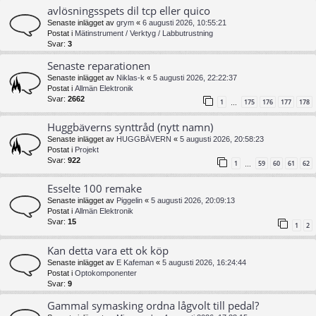
avlösningsspets dil tcp eller quico
Senaste inlägget av
grym
«
6 augusti 2026, 10:55:21
Postat i
Mätinstrument / Verktyg / Labbutrustning
Svar:
3
Senaste reparationen
Senaste inlägget av
Niklas-k
«
5 augusti 2026, 22:22:37
Postat i
Allmän Elektronik
Svar:
2662
1
175
176
177
178
…
Huggbäverns synttråd (nytt namn)
Senaste inlägget av
HUGGBÄVERN
«
5 augusti 2026, 20:58:23
Postat i
Projekt
Svar:
922
1
59
60
61
62
…
Esselte 100 remake
Senaste inlägget av
Piggelin
«
5 augusti 2026, 20:09:13
Postat i
Allmän Elektronik
Svar:
15
1
2
Kan detta vara ett ok köp
Senaste inlägget av
E Kafeman
«
5 augusti 2026, 16:24:44
Postat i
Optokomponenter
Svar:
9
Gammal symasking ordna lågvolt till pedal?