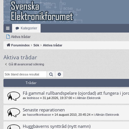
Kategorier
na
Aktiva trådar
bb
Forumindex
Sök
Aktiva trådar
lä
Aktiva trådar
nk
Gå till avancerad sökning
ar
Sök
Avancerad sökning
Trådar
Få gammal rullbandspelare (ojordad) att fungera i jor
av
leelnisse
»
31 juli 2026, 19:37:00
» i
Allmän Elektronik
Senaste reparationen
av
hassefikonkasse
»
14 augusti 2010, 20:45:24
» i
Allmän Elektronik
Huggbäverns synttråd (nytt namn)