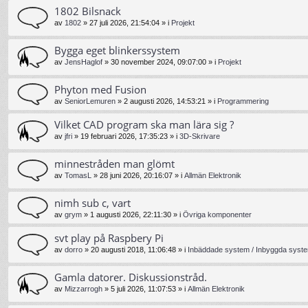
1802 Bilsnack
av
1802
»
27 juli 2026, 21:54:04
» i
Projekt
Bygga eget blinkerssystem
av
JensHaglof
»
30 november 2024, 09:07:00
» i
Projekt
Phyton med Fusion
av
SeniorLemuren
»
2 augusti 2026, 14:53:21
» i
Programmering
Vilket CAD program ska man lära sig ?
av
jfri
»
19 februari 2026, 17:35:23
» i
3D-Skrivare
minnestråden man glömt
av
TomasL
»
28 juni 2026, 20:16:07
» i
Allmän Elektronik
nimh sub c, vart
av
grym
»
1 augusti 2026, 22:11:30
» i
Övriga komponenter
svt play på Raspbery Pi
av
dorro
»
20 augusti 2018, 11:06:48
» i
Inbäddade system / Inbyggda syste
Gamla datorer. Diskussionstråd.
av
Mizzarrogh
»
5 juli 2026, 11:07:53
» i
Allmän Elektronik