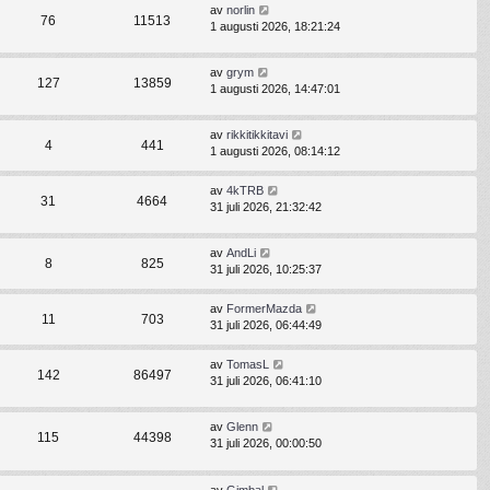
av
norlin
76
11513
1 augusti 2026, 18:21:24
av
grym
127
13859
1 augusti 2026, 14:47:01
av
rikkitikkitavi
4
441
1 augusti 2026, 08:14:12
av
4kTRB
31
4664
31 juli 2026, 21:32:42
av
AndLi
8
825
31 juli 2026, 10:25:37
av
FormerMazda
11
703
31 juli 2026, 06:44:49
av
TomasL
142
86497
31 juli 2026, 06:41:10
av
Glenn
115
44398
31 juli 2026, 00:00:50
av
Gimbal