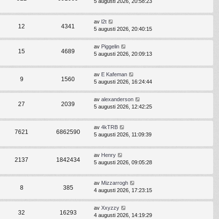
5 augusti 2026, 20:58:23
av
l2t
12
4341
5 augusti 2026, 20:40:15
av
Piggelin
15
4689
5 augusti 2026, 20:09:13
av
E Kafeman
9
1560
5 augusti 2026, 16:24:44
av
alexanderson
27
2039
5 augusti 2026, 12:42:25
av
4kTRB
7621
6862590
5 augusti 2026, 11:09:39
av
Henry
2137
1842434
5 augusti 2026, 09:05:28
av
Mizzarrogh
8
385
4 augusti 2026, 17:23:15
av
Xxyzzy
32
16293
4 augusti 2026, 14:19:29