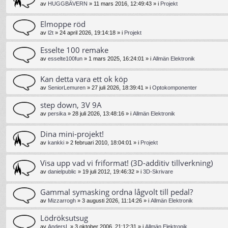
av
HUGGBÄVERN
»
11 mars 2016, 12:49:43
» i
Projekt
Elmoppe röd
av
l2t
»
24 april 2026, 19:14:18
» i
Projekt
Esselte 100 remake
av
esselte100fun
»
1 mars 2025, 16:24:01
» i
Allmän Elektronik
Kan detta vara ett ok köp
av
SeniorLemuren
»
27 juli 2026, 18:39:41
» i
Optokomponenter
step down, 3V 9A
av
persika
»
28 juli 2026, 13:48:16
» i
Allmän Elektronik
Dina mini-projekt!
av
kankki
»
2 februari 2010, 18:04:01
» i
Projekt
Visa upp vad vi friformat! (3D-additiv tillverkning)
av
danielpublic
»
19 juli 2012, 19:46:32
» i
3D-Skrivare
Gammal symasking ordna lågvolt till pedal?
av
Mizzarrogh
»
3 augusti 2026, 11:14:26
» i
Allmän Elektronik
Lödröksutsug
av
AndersL
»
3 oktober 2006, 21:12:31
» i
Allmän Elektronik