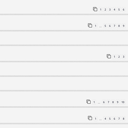
1
2
3
4
5
6
1
5
6
7
8
9
…
1
2
3
1
6
7
8
9
10
…
1
4
5
6
7
8
…