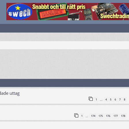
dade uttag
1
4
5
6
7
8
…
1
174
175
176
177
178
…