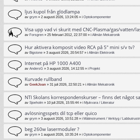
ljus kupol från glödlampa
av
grym
»
2 augusti 2026, 13:24:05
» i
Optokomponenter
Visa upp vad vi skurit med CNC-Plasma/gas/vatten/la
av
Forsgren
»
25 februari 2012, 22:37:00
» i
Allmän Mekatronik
Hur aktivera komposit video RCA på 5" mini s/v tv?
av
Bigstone
»
3 augusti 2026, 20:54:57
» i
Allmän Elektronik
Internet på HP 1000 A400
av
AndersG
»
3 augusti 2026, 14:12:55
» i
Projekt
Kurvade rullband
av
GeekJoan
»
31 juli 2026, 22:50:21
» i
Allmän Mekatronik
NTI Skolans korrespondenskurser – finns det något s
av
Sjoeholm
»
10 juli 2026, 15:55:44
» i
Mjukvara / Litteratur
avlösningsspets dil tcp eller quico
av
grym
»
3 augusti 2026, 10:51:28
» i
Mätinstrument / Verktyg / Labbutrust
beg 260w lasermoduler ?
av
grym
»
1 augusti 2026, 10:35:24
» i
Optokomponenter