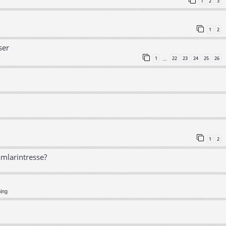
1
2
3
1
2
ser
1
22
23
24
25
26
…
1
2
amlarintresse?
ning