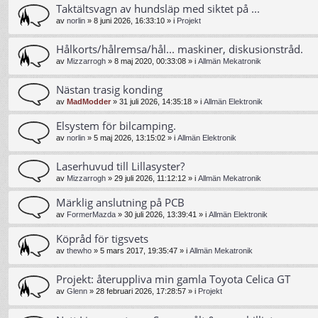
Taktältsvagn av hundsläp med siktet på ...
av
norlin
»
8 juni 2026, 16:33:10
» i
Projekt
Hålkorts/hålremsa/hål... maskiner, diskusionstråd.
av
Mizzarrogh
»
8 maj 2020, 00:33:08
» i
Allmän Mekatronik
Nästan trasig konding
av
MadModder
»
31 juli 2026, 14:35:18
» i
Allmän Elektronik
Elsystem för bilcamping.
av
norlin
»
5 maj 2026, 13:15:02
» i
Allmän Elektronik
Laserhuvud till Lillasyster?
av
Mizzarrogh
»
29 juli 2026, 11:12:12
» i
Allmän Mekatronik
Märklig anslutning på PCB
av
FormerMazda
»
30 juli 2026, 13:39:41
» i
Allmän Elektronik
Köpråd för tigsvets
av
thewho
»
5 mars 2017, 19:35:47
» i
Allmän Mekatronik
Projekt: återuppliva min gamla Toyota Celica GT
av
Glenn
»
28 februari 2026, 17:28:57
» i
Projekt