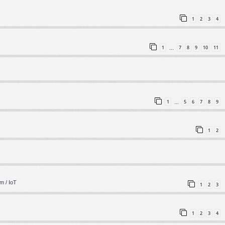
1
2
3
4
1
7
8
9
10
11
…
1
5
6
7
8
9
…
1
2
m / IoT
1
2
3
1
2
3
4