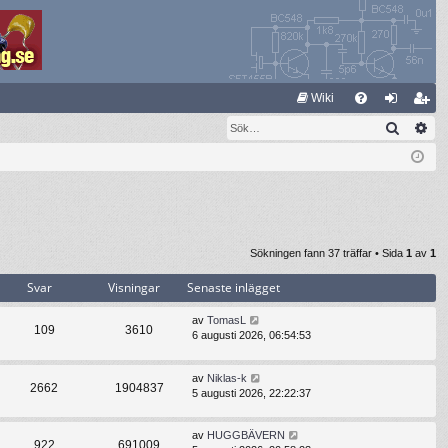
S
Wiki
Sök
Av
FA
og
li
Q
ga
m
in
ed
le
m
Sökningen fann 37 träffar • Sida
1
av
1
Svar
Visningar
Senaste inlägget
av
TomasL
109
3610
6 augusti 2026, 06:54:53
av
Niklas-k
2662
1904837
5 augusti 2026, 22:22:37
av
HUGGBÄVERN
922
691009