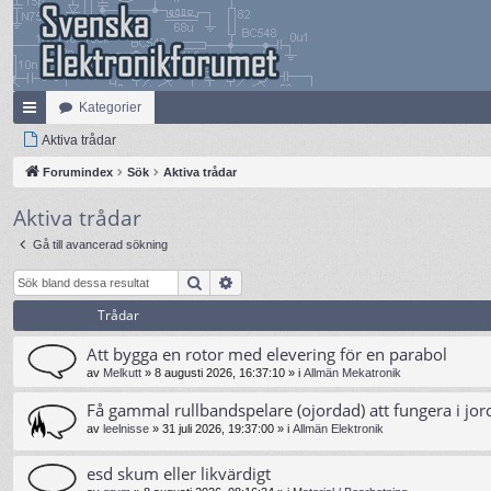
Kategorier
na
Aktiva trådar
bb
Forumindex
Sök
Aktiva trådar
lä
Aktiva trådar
nk
Gå till avancerad sökning
ar
Sök
Avancerad sökning
Trådar
Att bygga en rotor med elevering för en parabol
av
Melkutt
»
8 augusti 2026, 16:37:10
» i
Allmän Mekatronik
Få gammal rullbandspelare (ojordad) att fungera i jor
av
leelnisse
»
31 juli 2026, 19:37:00
» i
Allmän Elektronik
esd skum eller likvärdigt