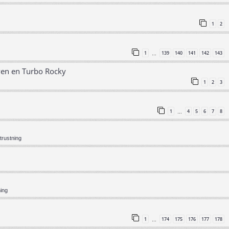
1
2
1
139
140
141
142
143
…
ven en Turbo Rocky
1
2
3
1
4
5
6
7
8
…
trustning
ning
1
174
175
176
177
178
…