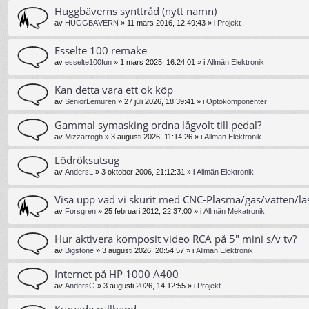
Huggbäverns synttråd (nytt namn)
av
HUGGBÄVERN
»
11 mars 2016, 12:49:43
» i
Projekt
Esselte 100 remake
av
esselte100fun
»
1 mars 2025, 16:24:01
» i
Allmän Elektronik
Kan detta vara ett ok köp
av
SeniorLemuren
»
27 juli 2026, 18:39:41
» i
Optokomponenter
Gammal symasking ordna lågvolt till pedal?
av
Mizzarrogh
»
3 augusti 2026, 11:14:26
» i
Allmän Elektronik
Lödröksutsug
av
AndersL
»
3 oktober 2006, 21:12:31
» i
Allmän Elektronik
Visa upp vad vi skurit med CNC-Plasma/gas/vatten/la
av
Forsgren
»
25 februari 2012, 22:37:00
» i
Allmän Mekatronik
Hur aktivera komposit video RCA på 5" mini s/v tv?
av
Bigstone
»
3 augusti 2026, 20:54:57
» i
Allmän Elektronik
Internet på HP 1000 A400
av
AndersG
»
3 augusti 2026, 14:12:55
» i
Projekt
Kurvade rullband