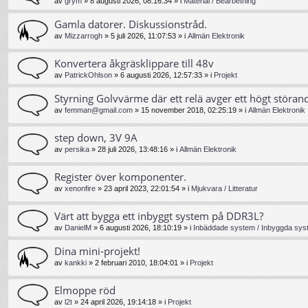
av
grym
»
8 augusti 2026, 08:16:34
» i
Material / Bearbetning
Gamla datorer. Diskussionstråd.
av
Mizzarrogh
»
5 juli 2026, 11:07:53
» i
Allmän Elektronik
Konvertera åkgräsklippare till 48v
av
PatrickOhlson
»
6 augusti 2026, 12:57:33
» i
Projekt
Styrning Golvvärme där ett relä avger ett högt störand
av
femman@gmail.com
»
15 november 2018, 02:25:19
» i
Allmän Elektronik
step down, 3V 9A
av
persika
»
28 juli 2026, 13:48:16
» i
Allmän Elektronik
Register över komponenter.
av
xenonfire
»
23 april 2023, 22:01:54
» i
Mjukvara / Litteratur
Värt att bygga ett inbyggt system på DDR3L?
av
DanielM
»
6 augusti 2026, 18:10:19
» i
Inbäddade system / Inbyggda syst
Dina mini-projekt!
av
kankki
»
2 februari 2010, 18:04:01
» i
Projekt
Elmoppe röd
av
l2t
»
24 april 2026, 19:14:18
» i
Projekt