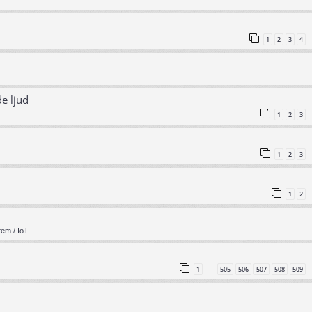
1
2
3
4
e ljud
1
2
3
1
2
3
1
2
em / IoT
1
505
506
507
508
509
…