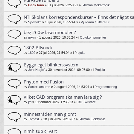
av
GeekJoan
»
31 juli 2026, 22:50:21
» i
Allmän Mekatronik
NTI Skolans korrespondenskurser – finns det något s
av
Sjoeholm
»
10 juli 2026, 15:55:44
» i
Mjukvara / Litteratur
beg 260w lasermoduler ?
av
grym
»
1 augusti 2026, 10:35:24
» i
Optokomponenter
1802 Bilsnack
av
1802
»
27 juli 2026, 21:54:04
» i
Projekt
Bygga eget blinkerssystem
av
JensHaglof
»
30 november 2024, 09:07:00
» i
Projekt
Phyton med Fusion
av
SeniorLemuren
»
2 augusti 2026, 14:53:21
» i
Programmering
Vilket CAD program ska man lära sig ?
av
jfri
»
19 februari 2026, 17:35:23
» i
3D-Skrivare
minnestråden man glömt
av
TomasL
»
28 juni 2026, 20:16:07
» i
Allmän Elektronik
nimh sub c, vart