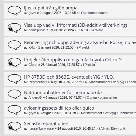
ljus kupol från glödlampa
av
grym
»
2 augusti 2026, 13:24:05
» i
Optokomponenter
Visa upp vad vi friformat! (3D-additiv tillverkning)
av
danielpublic
»
19 juli 2012, 19:46:32
» i
3D-Skrivare
Renovering och uppgradering av Kyosho Rocky, nu ä
av
X-IL
»
1 januari 2026, 21:12:06
» i
Projekt
Projekt: återuppliva min gamla Toyota Celica GT
av
Glenn
»
28 februari 2026, 17:28:57
» i
Projekt
HP 8753D och 8563E, eventuellt YIG / YLO.
av
Repaterion
»
6 augusti 2026, 23:27:11
» i
Mätinstrument / Verktyg / Labbu
Natriumjonbatterier för hemmabruk?
av
AndersG
»
6 augusti 2026, 07:43:07
» i
Övriga komponenter
avlösningsspets dil tcp eller quico
av
grym
»
3 augusti 2026, 10:51:28
» i
Mätinstrument / Verktyg / Labbutrust
Senaste reparationen
av
hassefikonkasse
»
14 augusti 2010, 20:45:24
» i
Allmän Elektronik