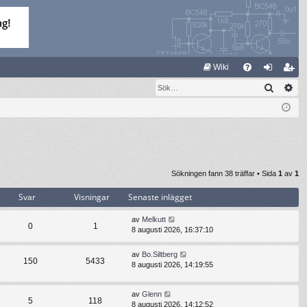
S
Wiki
Sök
Av
FA
og
li
Q
ga
m
in
ed
le
m
Sökningen fann 38 träffar • Sida
1
av
1
Svar
Visningar
Senaste inlägget
av
Melkutt
0
1
8 augusti 2026, 16:37:10
av
Bo.Siltberg
150
5433
8 augusti 2026, 14:19:55
av
Glenn
5
118
8 augusti 2026, 14:12:52