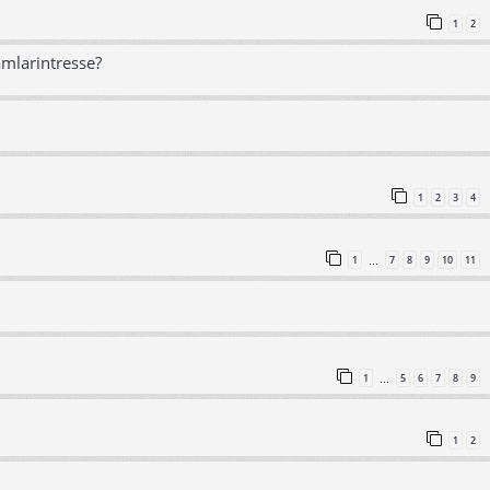
1
2
amlarintresse?
1
2
3
4
1
7
8
9
10
11
…
1
5
6
7
8
9
…
1
2