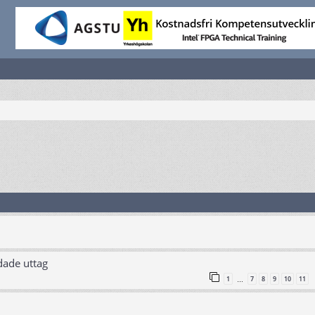
dade uttag
1
7
8
9
10
11
…