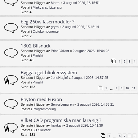
Senaste inlägget av
Marta
«
3 augusti 2026, 18:15:51
Postat i
Mjukvara / Litteratur
Svar:
4
beg 260w lasermoduler ?
Senaste inlägget av
grym
«
2 augusti 2026, 15:45:14
Postat i
Optokomponenter
Svar:
2
1802 Bilsnack
Senaste inlägget av
Prins Valiant
«
2 augusti 2026, 15:04:28
Postat i
Projekt
Svar:
48
1
2
3
4
Bygga eget blinkerssystem
Senaste inlägget av
JensHaglof
«
2 augusti 2026, 14:57:25
Postat i
Projekt
Svar:
152
1
8
9
10
11
…
Phyton med Fusion
Senaste inlägget av
SeniorLemuren
«
2 augusti 2026, 14:53:21
Postat i
Programmering
Vilket CAD program ska man lära sig ?
Senaste inlägget av
hawkan
«
2 augusti 2026, 10:41:39
Postat i
3D-Skrivare
Svar:
131
1
6
7
8
9
…