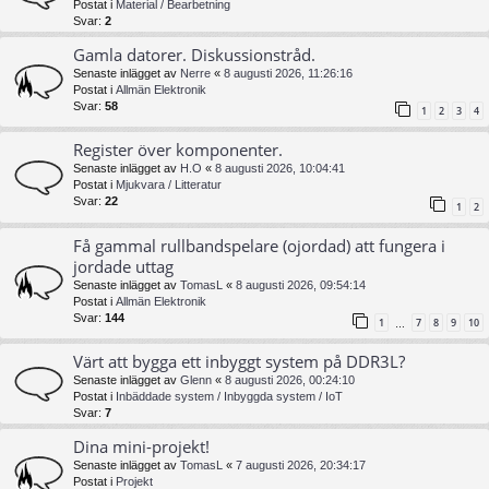
Postat i
Material / Bearbetning
Svar:
2
Gamla datorer. Diskussionstråd.
Senaste inlägget av
Nerre
«
8 augusti 2026, 11:26:16
Postat i
Allmän Elektronik
Svar:
58
1
2
3
4
Register över komponenter.
Senaste inlägget av
H.O
«
8 augusti 2026, 10:04:41
Postat i
Mjukvara / Litteratur
Svar:
22
1
2
Få gammal rullbandspelare (ojordad) att fungera i
jordade uttag
Senaste inlägget av
TomasL
«
8 augusti 2026, 09:54:14
Postat i
Allmän Elektronik
Svar:
144
1
7
8
9
10
…
Värt att bygga ett inbyggt system på DDR3L?
Senaste inlägget av
Glenn
«
8 augusti 2026, 00:24:10
Postat i
Inbäddade system / Inbyggda system / IoT
Svar:
7
Dina mini-projekt!
Senaste inlägget av
TomasL
«
7 augusti 2026, 20:34:17
Postat i
Projekt