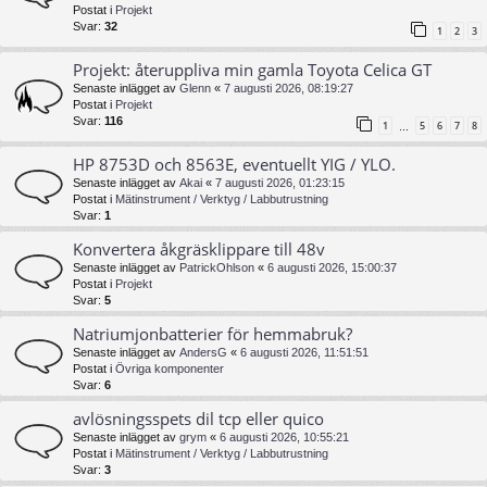
Postat i
Projekt
Svar:
32
1
2
3
Projekt: återuppliva min gamla Toyota Celica GT
Senaste inlägget av
Glenn
«
7 augusti 2026, 08:19:27
Postat i
Projekt
Svar:
116
1
5
6
7
8
…
HP 8753D och 8563E, eventuellt YIG / YLO.
Senaste inlägget av
Akai
«
7 augusti 2026, 01:23:15
Postat i
Mätinstrument / Verktyg / Labbutrustning
Svar:
1
Konvertera åkgräsklippare till 48v
Senaste inlägget av
PatrickOhlson
«
6 augusti 2026, 15:00:37
Postat i
Projekt
Svar:
5
Natriumjonbatterier för hemmabruk?
Senaste inlägget av
AndersG
«
6 augusti 2026, 11:51:51
Postat i
Övriga komponenter
Svar:
6
avlösningsspets dil tcp eller quico
Senaste inlägget av
grym
«
6 augusti 2026, 10:55:21
Postat i
Mätinstrument / Verktyg / Labbutrustning
Svar:
3