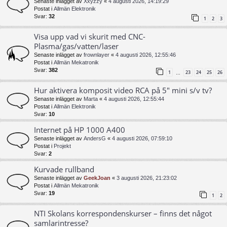
Senaste inlägget av
Xxyzzy
«
4 augusti 2026, 14:19:29
Postat i
Allmän Elektronik
Svar:
32
1
2
3
Visa upp vad vi skurit med CNC-
Plasma/gas/vatten/laser
Senaste inlägget av
frownlayer
«
4 augusti 2026, 12:55:46
Postat i
Allmän Mekatronik
Svar:
382
1
23
24
25
26
…
Hur aktivera komposit video RCA på 5" mini s/v tv?
Senaste inlägget av
Marta
«
4 augusti 2026, 12:55:44
Postat i
Allmän Elektronik
Svar:
10
Internet på HP 1000 A400
Senaste inlägget av
AndersG
«
4 augusti 2026, 07:59:10
Postat i
Projekt
Svar:
2
Kurvade rullband
Senaste inlägget av
GeekJoan
«
3 augusti 2026, 21:23:02
Postat i
Allmän Mekatronik
Svar:
19
1
2
NTI Skolans korrespondenskurser – finns det något
samlarintresse?