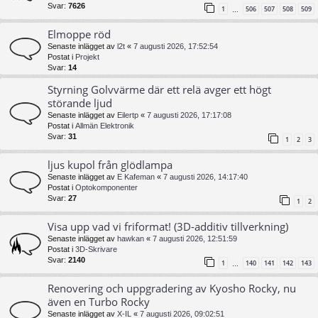
Svar:
7626
1
506
507
508
509
…
Elmoppe röd
Senaste inlägget av
l2t
«
7 augusti 2026, 17:52:54
Postat i
Projekt
Svar:
14
Styrning Golvvärme där ett relä avger ett högt
störande ljud
Senaste inlägget av
Eilertp
«
7 augusti 2026, 17:17:08
Postat i
Allmän Elektronik
Svar:
31
1
2
3
ljus kupol från glödlampa
Senaste inlägget av
E Kafeman
«
7 augusti 2026, 14:17:40
Postat i
Optokomponenter
Svar:
27
1
2
Visa upp vad vi friformat! (3D-additiv tillverkning)
Senaste inlägget av
hawkan
«
7 augusti 2026, 12:51:59
Postat i
3D-Skrivare
Svar:
2140
1
140
141
142
143
…
Renovering och uppgradering av Kyosho Rocky, nu
även en Turbo Rocky
Senaste inlägget av
X-IL
«
7 augusti 2026, 09:02:51