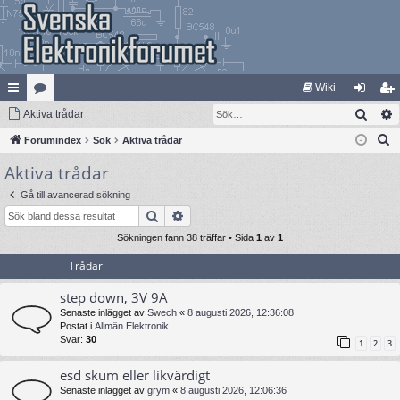
Wiki
Sök
na
Aktiva trådar
at
og
li
S
bb
Forumindex
eg
Sök
Aktiva trådar
ga
m
ö
Aktiva trådar
lä
ori
in
ed
k
nk
er
le
Gå till avancerad sökning
Sök
Avancerad sökning
ar
m
Sökningen fann 38 träffar • Sida
1
av
1
Trådar
step down, 3V 9A
Senaste inlägget av
Swech
«
8 augusti 2026, 12:36:08
Postat i
Allmän Elektronik
Svar:
30
1
2
3
esd skum eller likvärdigt
Senaste inlägget av
grym
«
8 augusti 2026, 12:06:36