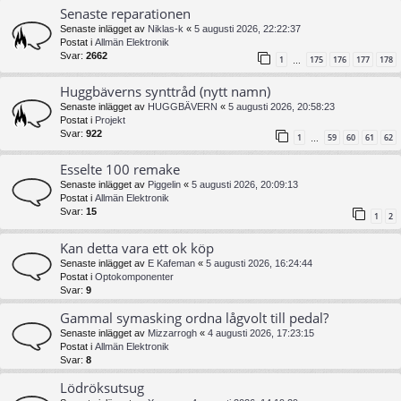
Senaste reparationen
Senaste inlägget av
Niklas-k
«
5 augusti 2026, 22:22:37
Postat i
Allmän Elektronik
Svar:
2662
1
175
176
177
178
…
Huggbäverns synttråd (nytt namn)
Senaste inlägget av
HUGGBÄVERN
«
5 augusti 2026, 20:58:23
Postat i
Projekt
Svar:
922
1
59
60
61
62
…
Esselte 100 remake
Senaste inlägget av
Piggelin
«
5 augusti 2026, 20:09:13
Postat i
Allmän Elektronik
Svar:
15
1
2
Kan detta vara ett ok köp
Senaste inlägget av
E Kafeman
«
5 augusti 2026, 16:24:44
Postat i
Optokomponenter
Svar:
9
Gammal symasking ordna lågvolt till pedal?
Senaste inlägget av
Mizzarrogh
«
4 augusti 2026, 17:23:15
Postat i
Allmän Elektronik
Svar:
8
Lödröksutsug