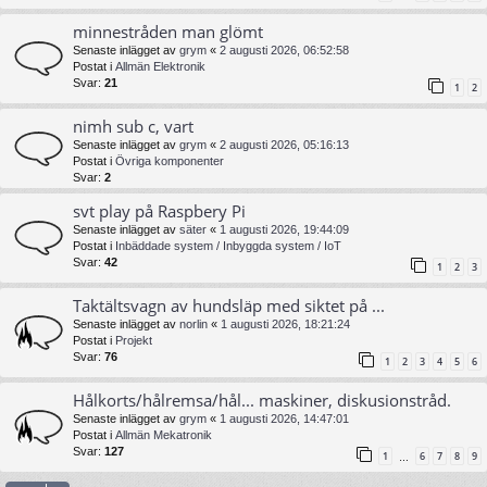
minnestråden man glömt
Senaste inlägget av
grym
«
2 augusti 2026, 06:52:58
Postat i
Allmän Elektronik
Svar:
21
1
2
nimh sub c, vart
Senaste inlägget av
grym
«
2 augusti 2026, 05:16:13
Postat i
Övriga komponenter
Svar:
2
svt play på Raspbery Pi
Senaste inlägget av
säter
«
1 augusti 2026, 19:44:09
Postat i
Inbäddade system / Inbyggda system / IoT
Svar:
42
1
2
3
Taktältsvagn av hundsläp med siktet på ...
Senaste inlägget av
norlin
«
1 augusti 2026, 18:21:24
Postat i
Projekt
Svar:
76
1
2
3
4
5
6
Hålkorts/hålremsa/hål... maskiner, diskusionstråd.
Senaste inlägget av
grym
«
1 augusti 2026, 14:47:01
Postat i
Allmän Mekatronik
Svar:
127
1
6
7
8
9
…