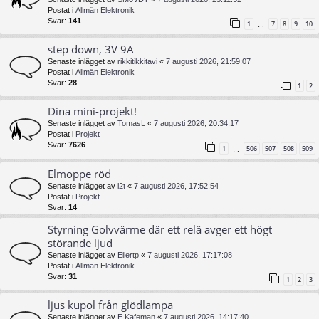
Postat i
Allmän Elektronik
Svar:
141
1
7
8
9
10
…
step down, 3V 9A
Senaste inlägget av
rikkitikkitavi
«
7 augusti 2026, 21:59:07
Postat i
Allmän Elektronik
Svar:
28
1
2
Dina mini-projekt!
Senaste inlägget av
TomasL
«
7 augusti 2026, 20:34:17
Postat i
Projekt
Svar:
7626
1
506
507
508
509
…
Elmoppe röd
Senaste inlägget av
l2t
«
7 augusti 2026, 17:52:54
Postat i
Projekt
Svar:
14
Styrning Golvvärme där ett relä avger ett högt
störande ljud
Senaste inlägget av
Eilertp
«
7 augusti 2026, 17:17:08
Postat i
Allmän Elektronik
Svar:
31
1
2
3
ljus kupol från glödlampa
Senaste inlägget av
E Kafeman
«
7 augusti 2026, 14:17:40