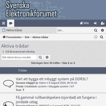
Wiki
Sök
na
Aktiva trådar
at
og
li
S
bb
Forumindex
eg
Sök
Aktiva trådar
ga
m
ö
Aktiva trådar
lä
ori
in
ed
k
nk
er
le
Gå till avancerad sökning
Sök
Avancerad sökning
ar
m
Sökningen fann 38 träffar • Sida
1
av
1
Trådar
Värt att bygga ett inbyggt system på DDR3L?
Senaste inlägget av
Glenn
«
8 augusti 2026, 00:24:10
Postat i
Inbäddade system / Inbyggda system / IoT
Svar:
7
Få gammal rullbandspelare (ojordad) att fungera i
jordade uttag
Senaste inlägget av
SM0VDT
«
7 augusti 2026, 23:11:52