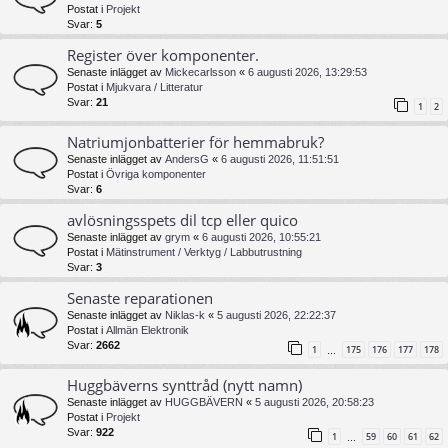
Postat i
Projekt
Svar:
5
Register över komponenter.
Senaste inlägget av
Mickecarlsson
«
6 augusti 2026, 13:29:53
Postat i
Mjukvara / Litteratur
Svar:
21
1
2
Natriumjonbatterier för hemmabruk?
Senaste inlägget av
AndersG
«
6 augusti 2026, 11:51:51
Postat i
Övriga komponenter
Svar:
6
avlösningsspets dil tcp eller quico
Senaste inlägget av
grym
«
6 augusti 2026, 10:55:21
Postat i
Mätinstrument / Verktyg / Labbutrustning
Svar:
3
Senaste reparationen
Senaste inlägget av
Niklas-k
«
5 augusti 2026, 22:22:37
Postat i
Allmän Elektronik
Svar:
2662
1
175
176
177
178
…
Huggbäverns synttråd (nytt namn)
Senaste inlägget av
HUGGBÄVERN
«
5 augusti 2026, 20:58:23
Postat i
Projekt
Svar:
922
1
59
60
61
62
…