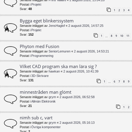
Postat i
Projekt
Svar:
48
1
2
3
4
Bygga eget blinkerssystem
Senaste inlägget av
JensHaglof
«
2 augusti 2026, 14:57:25
Postat i
Projekt
Svar:
152
1
8
9
10
11
…
Phyton med Fusion
Senaste inlägget av
SeniorLemuren
«
2 augusti 2026, 14:53:21
Postat i
Programmering
Vilket CAD program ska man lära sig ?
Senaste inlägget av
hawkan
«
2 augusti 2026, 10:41:39
Postat i
3D-Skrivare
Svar:
131
1
6
7
8
9
…
minnestråden man glömt
Senaste inlägget av
grym
«
2 augusti 2026, 06:52:58
Postat i
Allmän Elektronik
Svar:
21
1
2
nimh sub c, vart
Senaste inlägget av
grym
«
2 augusti 2026, 05:16:13
Postat i
Övriga komponenter
Svar:
2