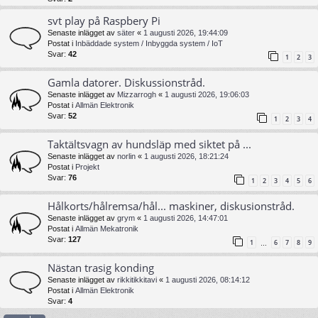
svt play på Raspbery Pi
Senaste inlägget av
säter
«
1 augusti 2026, 19:44:09
Postat i
Inbäddade system / Inbyggda system / IoT
Svar:
42
1
2
3
Gamla datorer. Diskussionstråd.
Senaste inlägget av
Mizzarrogh
«
1 augusti 2026, 19:06:03
Postat i
Allmän Elektronik
Svar:
52
1
2
3
4
Taktältsvagn av hundsläp med siktet på ...
Senaste inlägget av
norlin
«
1 augusti 2026, 18:21:24
Postat i
Projekt
Svar:
76
1
2
3
4
5
6
Hålkorts/hålremsa/hål... maskiner, diskusionstråd.
Senaste inlägget av
grym
«
1 augusti 2026, 14:47:01
Postat i
Allmän Mekatronik
Svar:
127
1
6
7
8
9
…
Nästan trasig konding
Senaste inlägget av
rikkitikkitavi
«
1 augusti 2026, 08:14:12
Postat i
Allmän Elektronik
Svar:
4