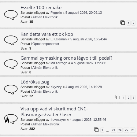
Esselte 100 remake
Senaste inlägget av
Piggelin
«
5 augusti 2026, 20:09:13
Postat i
Allmän Elektronik
Svar:
15
1
2
Kan detta vara ett ok köp
Senaste inlägget av
E Kafeman
«
5 augusti 2026, 16:24:44
Postat i
Optokomponenter
Svar:
9
Gammal symasking ordna lågvolt till pedal?
Senaste inlägget av
Mizzarrogh
«
4 augusti 2026, 17:23:15
Postat i
Allmän Elektronik
Svar:
8
Lödröksutsug
Senaste inlägget av
Xxyzzy
«
4 augusti 2026, 14:19:29
Postat i
Allmän Elektronik
Svar:
32
1
2
3
Visa upp vad vi skurit med CNC-
Plasma/gas/vatten/laser
Senaste inlägget av
frownlayer
«
4 augusti 2026, 12:55:46
Postat i
Allmän Mekatronik
Svar:
382
1
23
24
25
26
…