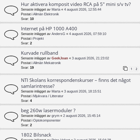
Hur aktivera komposit video RCA på 5" mini s/v tv?
Senaste inlägget av
Marta
«
4 augusti 2026, 12:55:44
Postat i
Allmän Elektronik
Svar:
10
Internet på HP 1000 A400
Senaste inlägget av
AndersG
«
4 augusti 2026, 07:59:10
Postat i
Projekt
Svar:
2
Kurvade rullband
Senaste inlägget av
GeekJoan
«
3 augusti 2026, 21:23:02
Postat i
Allmän Mekatronik
Svar:
19
1
2
NTI Skolans korrespondenskurser – finns det något
samlarintresse?
Senaste inlägget av
Marta
«
3 augusti 2026, 18:15:51
Postat i
Mjukvara / Litteratur
Svar:
4
beg 260w lasermoduler ?
Senaste inlägget av
grym
«
2 augusti 2026, 15:45:14
Postat i
Optokomponenter
Svar:
2
1802 Bilsnack
Senaste inlägget av
Prins Valiant
«
2 augusti 2026, 15:04:28