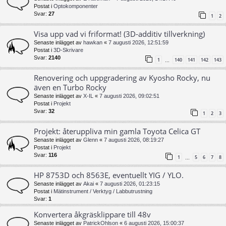
Postat i
Optokomponenter
Svar:
27
1
2
Visa upp vad vi friformat! (3D-additiv tillverkning)
Senaste inlägget av
hawkan
«
7 augusti 2026, 12:51:59
Postat i
3D-Skrivare
Svar:
2140
1
140
141
142
143
…
Renovering och uppgradering av Kyosho Rocky, nu
även en Turbo Rocky
Senaste inlägget av
X-IL
«
7 augusti 2026, 09:02:51
Postat i
Projekt
Svar:
32
1
2
3
Projekt: återuppliva min gamla Toyota Celica GT
Senaste inlägget av
Glenn
«
7 augusti 2026, 08:19:27
Postat i
Projekt
Svar:
116
1
5
6
7
8
…
HP 8753D och 8563E, eventuellt YIG / YLO.
Senaste inlägget av
Akai
«
7 augusti 2026, 01:23:15
Postat i
Mätinstrument / Verktyg / Labbutrustning
Svar:
1
Konvertera åkgräsklippare till 48v
Senaste inlägget av
PatrickOhlson
«
6 augusti 2026, 15:00:37