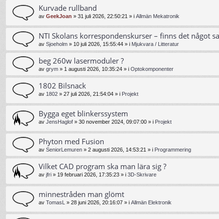
Kurvade rullband
av
GeekJoan
»
31 juli 2026, 22:50:21
» i
Allmän Mekatronik
NTI Skolans korrespondenskurser – finns det något s
av
Sjoeholm
»
10 juli 2026, 15:55:44
» i
Mjukvara / Litteratur
beg 260w lasermoduler ?
av
grym
»
1 augusti 2026, 10:35:24
» i
Optokomponenter
1802 Bilsnack
av
1802
»
27 juli 2026, 21:54:04
» i
Projekt
Bygga eget blinkerssystem
av
JensHaglof
»
30 november 2024, 09:07:00
» i
Projekt
Phyton med Fusion
av
SeniorLemuren
»
2 augusti 2026, 14:53:21
» i
Programmering
Vilket CAD program ska man lära sig ?
av
jfri
»
19 februari 2026, 17:35:23
» i
3D-Skrivare
minnestråden man glömt
av
TomasL
»
28 juni 2026, 20:16:07
» i
Allmän Elektronik