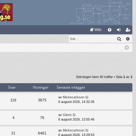
S
Wiki
Sök
Av
FA
og
li
Q
ga
m
in
ed
le
m
Sökningen fann 40 träffar • Sida
1
av
1
Svar
Visningar
Senaste inlägget
av
Mickecarlsson
116
3875
6 augusti 2026, 14:32:36
av
Glenn
4
76
6 augusti 2026, 13:55:46
av
Mickecarlsson
21
6461
6 augusti 2026, 13:29:53