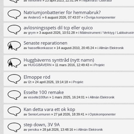
av
xenonfire
»
23 april 2023, 22:01:54
» i
Mjukvara / Litteratur
Natriumjonbatterier för hemmabruk?
av
AndersG
»
6 augusti 2026, 07:43:07
» i
Övriga komponenter
avlösningsspets dil tcp eller quico
av
grym
»
3 augusti 2026, 10:51:28
» i
Mätinstrument / Verktyg / Labbutrust
Senaste reparationen
av
hassefikonkasse
»
14 augusti 2010, 20:45:24
» i
Allmän Elektronik
Huggbäverns synttråd (nytt namn)
av
HUGGBÄVERN
»
11 mars 2016, 12:49:43
» i
Projekt
Elmoppe röd
av
l2t
»
24 april 2026, 19:14:18
» i
Projekt
Esselte 100 remake
av
esselte100fun
»
1 mars 2025, 16:24:01
» i
Allmän Elektronik
Kan detta vara ett ok köp
av
SeniorLemuren
»
27 juli 2026, 18:39:41
» i
Optokomponenter
step down, 3V 9A
av
persika
»
28 juli 2026, 13:48:16
» i
Allmän Elektronik