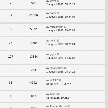
av
grym
2
519
2 augusti 2026, 05:16:13
av
säter
42
61566
1 augusti 2026, 19:44:09
av
Mizzarrogh
52
5072
1 augusti 2026, 19:06:03
av
norlin
76
11555
1 augusti 2026, 18:21:24
av
grym
127
13884
1 augusti 2026, 14:47:01
av
rikkitikkitavi
4
444
1 augusti 2026, 08:14:12
av
4kTRB
31
4692
31 juli 2026, 21:32:42
av
AndLi
8
837
31 juli 2026, 10:25:37
av
FormerMazda