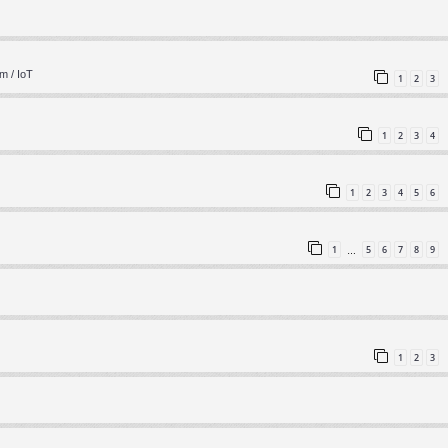
m / IoT
1
2
3
1
2
3
4
1
2
3
4
5
6
1
5
6
7
8
9
…
1
2
3