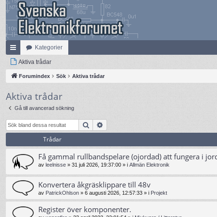
Kategorier
na
Aktiva trådar
bb
Forumindex
Sök
Aktiva trådar
lä
Aktiva trådar
nk
Gå till avancerad sökning
ar
Sök
Avancerad sökning
Trådar
Få gammal rullbandspelare (ojordad) att fungera i jor
av
leelnisse
»
31 juli 2026, 19:37:00
» i
Allmän Elektronik
Konvertera åkgräsklippare till 48v
av
PatrickOhlson
»
6 augusti 2026, 12:57:33
» i
Projekt
Register över komponenter.