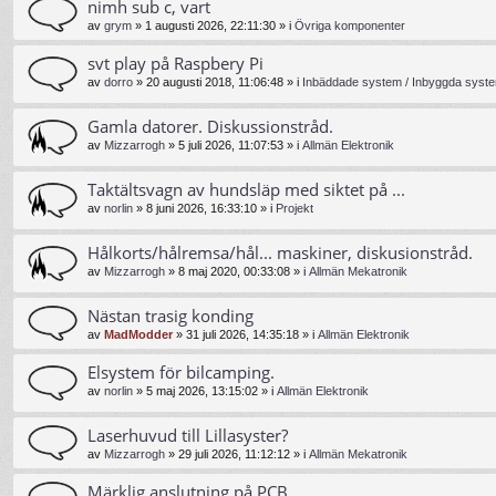
nimh sub c, vart
av
grym
»
1 augusti 2026, 22:11:30
» i
Övriga komponenter
svt play på Raspbery Pi
av
dorro
»
20 augusti 2018, 11:06:48
» i
Inbäddade system / Inbyggda syste
Gamla datorer. Diskussionstråd.
av
Mizzarrogh
»
5 juli 2026, 11:07:53
» i
Allmän Elektronik
Taktältsvagn av hundsläp med siktet på ...
av
norlin
»
8 juni 2026, 16:33:10
» i
Projekt
Hålkorts/hålremsa/hål... maskiner, diskusionstråd.
av
Mizzarrogh
»
8 maj 2020, 00:33:08
» i
Allmän Mekatronik
Nästan trasig konding
av
MadModder
»
31 juli 2026, 14:35:18
» i
Allmän Elektronik
Elsystem för bilcamping.
av
norlin
»
5 maj 2026, 13:15:02
» i
Allmän Elektronik
Laserhuvud till Lillasyster?
av
Mizzarrogh
»
29 juli 2026, 11:12:12
» i
Allmän Mekatronik
Märklig anslutning på PCB