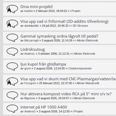
Dina mini-projekt!
av
kankki
»
2 februari 2010, 18:04:01
» i
Projekt
Visa upp vad vi friformat! (3D-additiv tillverkning)
av
danielpublic
»
19 juli 2012, 19:46:32
» i
3D-Skrivare
Gammal symasking ordna lågvolt till pedal?
av
Mizzarrogh
»
3 augusti 2026, 11:14:26
» i
Allmän Elektronik
Lödröksutsug
av
AndersL
»
3 oktober 2006, 21:12:31
» i
Allmän Elektronik
ljus kupol från glödlampa
av
grym
»
2 augusti 2026, 13:24:05
» i
Optokomponenter
Visa upp vad vi skurit med CNC-Plasma/gas/vatten/la
av
Forsgren
»
25 februari 2012, 22:37:00
» i
Allmän Mekatronik
Hur aktivera komposit video RCA på 5" mini s/v tv?
av
Bigstone
»
3 augusti 2026, 20:54:57
» i
Allmän Elektronik
Internet på HP 1000 A400
av
AndersG
»
3 augusti 2026, 14:12:55
» i
Projekt