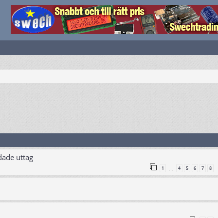
dade uttag
1
4
5
6
7
8
…