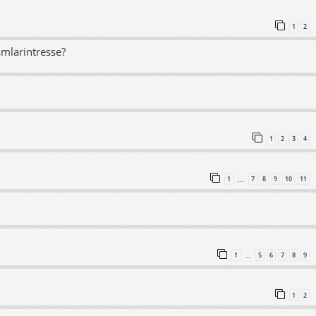
1
2
amlarintresse?
1
2
3
4
1
7
8
9
10
11
…
1
5
6
7
8
9
…
1
2