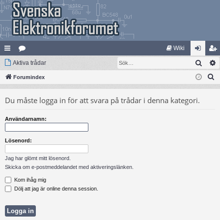
Wiki
Sök
na
Aktiva trådar
at
og
li
S
bb
Forumindex
eg
ga
m
ö
lä
ori
in
ed
Du måste logga in för att svara på trådar i denna kategori.
k
nk
er
le
Användarnamn:
ar
m
Lösenord:
Jag har glömt mitt lösenord.
Skicka om e-postmeddelandet med aktiveringslänken.
Kom ihåg mig
Dölj att jag är online denna session.