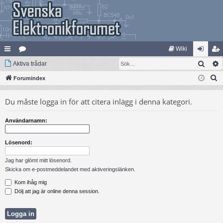
Wiki
Sök
na
Aktiva trådar
at
og
li
S
bb
Forumindex
eg
ga
m
ö
lä
ori
in
ed
Du måste logga in för att citera inlägg i denna kategori.
k
nk
er
le
Användarnamn:
ar
m
Lösenord:
Jag har glömt mitt lösenord.
Skicka om e-postmeddelandet med aktiveringslänken.
Kom ihåg mig
Dölj att jag är online denna session.