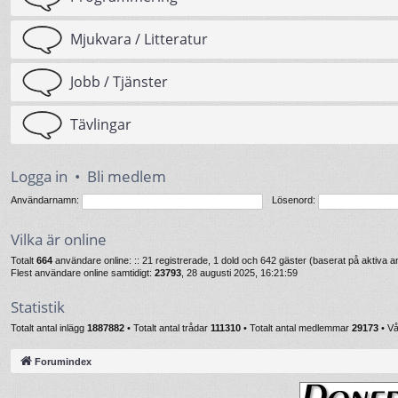
Mjukvara / Litteratur
Jobb / Tjänster
Tävlingar
Logga in
•
Bli medlem
Användarnamn:
Lösenord:
Vilka är online
Totalt
664
användare online: :: 21 registrerade, 1 dold och 642 gäster (baserat på aktiva
Flest användare online samtidigt:
23793
, 28 augusti 2025, 16:21:59
Statistik
Totalt antal inlägg
1887882
• Totalt antal trådar
111310
• Totalt antal medlemmar
29173
• V
Forumindex