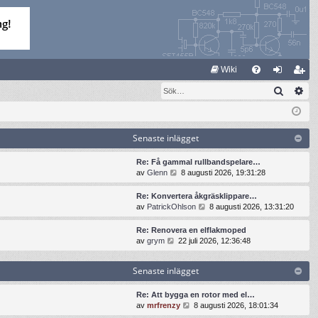
S
Wiki
Sök
Av
FA
og
li
Q
ga
m
in
ed
Senaste inlägget
le
Re: Få gammal rullbandspelare…
G
av
Glenn
8 augusti 2026, 19:31:28
m
å
t
Re: Konvertera åkgräsklippare…
i
G
av
PatrickOhlson
8 augusti 2026, 13:31:20
l
å
l
t
Re: Renovera en elflakmoped
d
i
G
av
grym
22 juli 2026, 12:36:48
e
l
å
t
l
t
s
Senaste inlägget
d
i
e
e
l
n
t
l
Re: Att bygga en rotor med el…
a
s
d
G
av
mrfrenzy
8 augusti 2026, 18:01:34
s
e
e
å