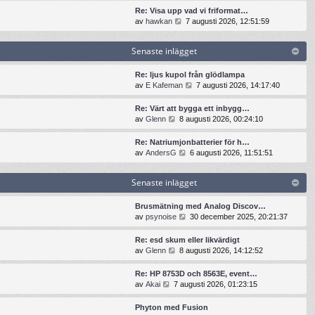
t
n
t
t
Re: Visa upp vad vi friformat…
e
a
s
i
G
av
hawkan
7 augusti 2026, 12:51:59
i
s
e
l
å
n
t
n
l
t
l
e
Senaste inlägget
a
d
i
ä
i
s
e
l
g
n
t
t
l
Re: ljus kupol från glödlampa
g
l
e
s
d
G
av
E Kafeman
7 augusti 2026, 14:17:40
e
ä
i
e
e
å
t
g
n
n
t
t
Re: Värt att bygga ett inbygg…
g
l
a
s
i
G
av
Glenn
8 augusti 2026, 00:24:10
e
ä
s
e
l
å
t
g
t
n
l
t
Re: Natriumjonbatterier för h…
g
e
a
d
i
G
av
AndersG
6 augusti 2026, 11:51:51
e
i
s
e
l
å
t
n
t
t
l
t
l
e
s
Senaste inlägget
d
i
ä
i
e
e
l
g
n
n
t
l
Brusmätning med Analog Discov…
g
l
a
s
d
G
av
psynoise
30 december 2025, 20:21:37
e
ä
s
e
e
å
t
g
t
n
t
t
Re: esd skum eller likvärdigt
g
e
a
s
i
G
av
Glenn
8 augusti 2026, 14:12:52
e
i
s
e
l
å
t
n
t
n
l
t
Re: HP 8753D och 8563E, event…
l
e
a
d
i
G
av
Akai
7 augusti 2026, 01:23:15
ä
i
s
e
l
å
g
n
t
t
l
t
g
Phyton med Fusion
l
e
s
d