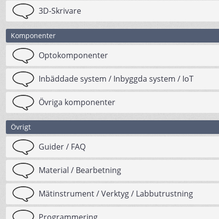
3D-Skrivare
Komponenter
Optokomponenter
Inbäddade system / Inbyggda system / IoT
Övriga komponenter
Övrigt
Guider / FAQ
Material / Bearbetning
Mätinstrument / Verktyg / Labbutrustning
Programmering