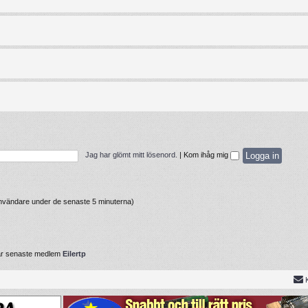
Jag har glömt mitt lösenord.
|
Kom ihåg mig
 användare under de senaste 5 minuterna)
år senaste medlem
Eilertp