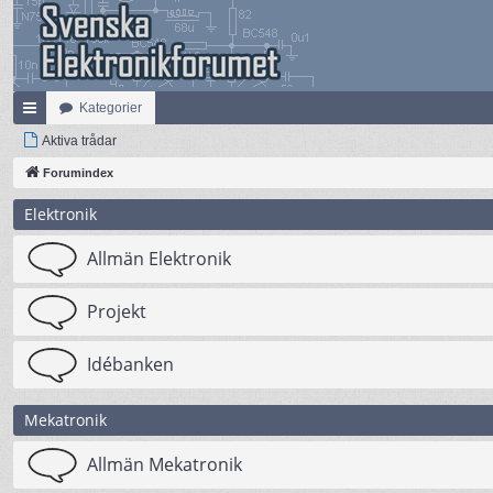
Kategorier
na
Aktiva trådar
bb
Forumindex
lä
Elektronik
nk
Allmän Elektronik
ar
Projekt
Idébanken
Mekatronik
Allmän Mekatronik