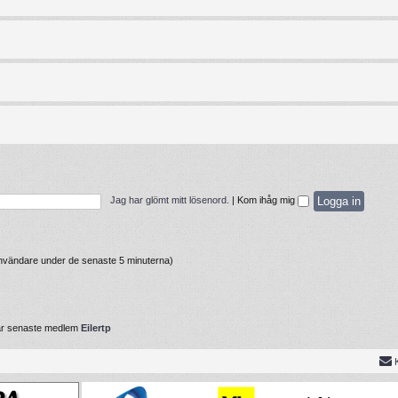
Jag har glömt mitt lösenord.
|
Kom ihåg mig
 användare under de senaste 5 minuterna)
år senaste medlem
Eilertp