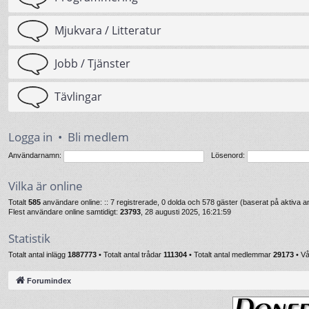
Mjukvara / Litteratur
Jobb / Tjänster
Tävlingar
Logga in
•
Bli medlem
Användarnamn:
Lösenord:
Vilka är online
Totalt
585
användare online: :: 7 registrerade, 0 dolda och 578 gäster (baserat på aktiva
Flest användare online samtidigt:
23793
, 28 augusti 2025, 16:21:59
Statistik
Totalt antal inlägg
1887773
• Totalt antal trådar
111304
• Totalt antal medlemmar
29173
• V
Forumindex