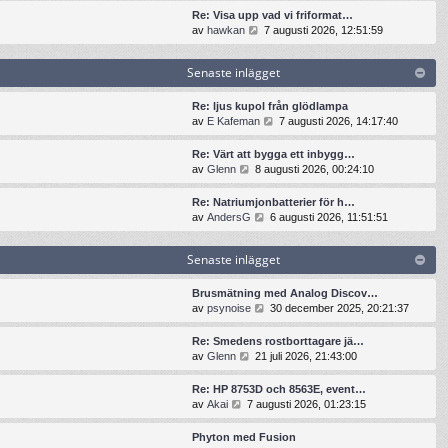
t
n
t
t
Re: Visa upp vad vi friformat…
e
a
s
i
G
av
hawkan
7 augusti 2026, 12:51:59
i
s
e
l
å
n
t
n
l
t
l
e
Senaste inlägget
a
d
i
ä
i
s
e
l
g
n
t
t
l
Re: ljus kupol från glödlampa
g
l
e
s
d
G
av
E Kafeman
7 augusti 2026, 14:17:40
e
ä
i
e
e
å
t
g
n
n
t
t
Re: Värt att bygga ett inbygg…
g
l
a
s
i
G
av
Glenn
8 augusti 2026, 00:24:10
e
ä
s
e
l
å
t
g
t
n
l
t
Re: Natriumjonbatterier för h…
g
e
a
d
i
G
av
AndersG
6 augusti 2026, 11:51:51
e
i
s
e
l
å
t
n
t
t
l
t
l
e
s
Senaste inlägget
d
i
ä
i
e
e
l
g
n
n
t
l
Brusmätning med Analog Discov…
g
l
a
s
d
G
av
psynoise
30 december 2025, 20:21:37
e
ä
s
e
e
å
t
g
t
n
t
t
Re: Smedens rostborttagare jä…
g
e
a
s
i
G
av
Glenn
21 juli 2026, 21:43:00
e
i
s
e
l
å
t
n
t
n
l
t
Re: HP 8753D och 8563E, event…
l
e
a
d
i
G
av
Akai
7 augusti 2026, 01:23:15
ä
i
s
e
l
å
g
n
t
t
l
t
g
Phyton med Fusion
l
e
s
d