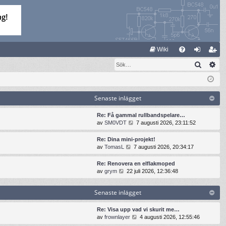
S
Wiki
Sök
Av
FA
og
li
Q
ga
m
in
ed
Senaste inlägget
le
Re: Få gammal rullbandspelare…
G
av
SM0VDT
7 augusti 2026, 23:11:52
m
å
t
Re: Dina mini-projekt!
i
G
av
TomasL
7 augusti 2026, 20:34:17
l
å
l
t
Re: Renovera en elflakmoped
d
i
G
av
grym
22 juli 2026, 12:36:48
e
l
å
t
l
t
s
Senaste inlägget
d
i
e
e
l
n
t
l
Re: Visa upp vad vi skurit me…
a
s
d
G
av
frownlayer
4 augusti 2026, 12:55:46
s
e
e
å