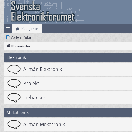
Kategorier
na
Aktiva trådar
bb
Forumindex
lä
Elektronik
nk
Allmän Elektronik
ar
Projekt
Idébanken
Mekatronik
Allmän Mekatronik