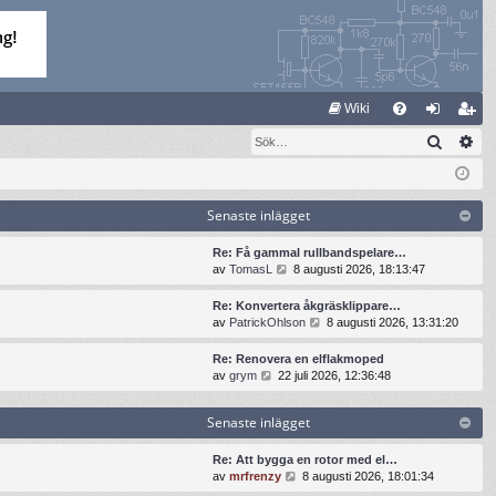
S
Wiki
Sök
Av
FA
og
li
Q
ga
m
in
ed
Senaste inlägget
le
Re: Få gammal rullbandspelare…
G
av
TomasL
8 augusti 2026, 18:13:47
m
å
t
Re: Konvertera åkgräsklippare…
i
G
av
PatrickOhlson
8 augusti 2026, 13:31:20
l
å
l
t
Re: Renovera en elflakmoped
d
i
G
av
grym
22 juli 2026, 12:36:48
e
l
å
t
l
t
s
Senaste inlägget
d
i
e
e
l
n
t
l
Re: Att bygga en rotor med el…
a
s
d
G
av
mrfrenzy
8 augusti 2026, 18:01:34
s
e
e
å