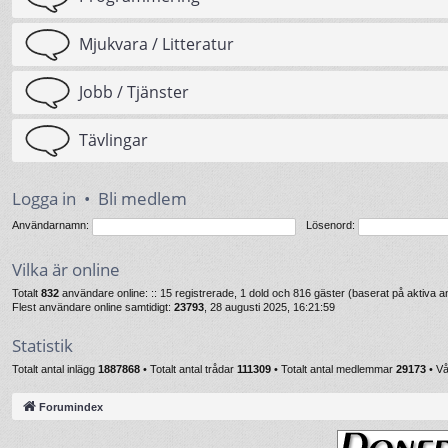
Mjukvara / Litteratur
Jobb / Tjänster
Tävlingar
Logga in
•
Bli medlem
Användarnamn:
Lösenord:
Vilka är online
Totalt
832
användare online: :: 15 registrerade, 1 dold och 816 gäster (baserat på aktiva
Flest användare online samtidigt:
23793
, 28 augusti 2025, 16:21:59
Statistik
Totalt antal inlägg
1887868
• Totalt antal trådar
111309
• Totalt antal medlemmar
29173
• V
Forumindex