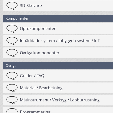
3D-Skrivare
Komponenter
Optokomponenter
Inbäddade system / Inbyggda system / IoT
Övriga komponenter
Övrigt
Guider / FAQ
Material / Bearbetning
Mätinstrument / Verktyg / Labbutrustning
Programmering