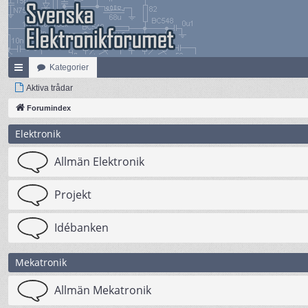
Kategorier
na
Aktiva trådar
bb
Forumindex
lä
Elektronik
nk
Allmän Elektronik
ar
Projekt
Idébanken
Mekatronik
Allmän Mekatronik