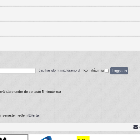
Jag har glömt mitt lösenord.
|
Kom ihåg mig
 användare under de senaste 5 minuterna)
år senaste medlem
Eilertp