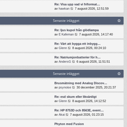
t
n
t
t
Re: Visa upp vad vi friformat…
e
a
s
i
G
av
hawkan
7 augusti 2026, 12:51:59
i
s
e
l
å
n
t
n
l
t
l
e
Senaste inlägget
a
d
i
ä
i
s
e
l
g
n
t
t
l
Re: ljus kupol från glödlampa
g
l
e
s
d
G
av
E Kafeman
7 augusti 2026, 14:17:40
e
ä
i
e
e
å
t
g
n
n
t
t
Re: Värt att bygga ett inbygg…
g
l
a
s
i
G
av
Glenn
8 augusti 2026, 00:24:10
e
ä
s
e
l
å
t
g
t
n
l
t
Re: Natriumjonbatterier för h…
g
e
a
d
i
G
av
AndersG
6 augusti 2026, 11:51:51
e
i
s
e
l
å
t
n
t
t
l
t
l
e
s
Senaste inlägget
d
i
ä
i
e
e
l
g
n
n
t
l
Brusmätning med Analog Discov…
g
l
a
s
d
G
av
psynoise
30 december 2025, 20:21:37
e
ä
s
e
e
å
t
g
t
n
t
t
Re: esd skum eller likvärdigt
g
e
a
s
i
G
av
Glenn
8 augusti 2026, 14:12:52
e
i
s
e
l
å
t
n
t
n
l
t
Re: HP 8753D och 8563E, event…
l
e
a
d
i
G
av
Akai
7 augusti 2026, 01:23:15
ä
i
s
e
l
å
g
n
t
t
l
t
g
Phyton med Fusion
l
e
s
d