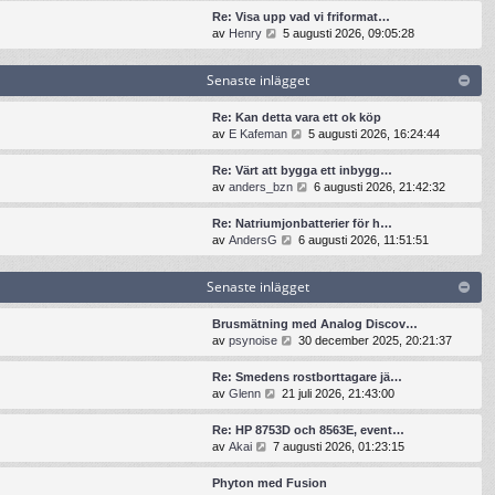
t
n
t
t
Re: Visa upp vad vi friformat…
e
a
s
i
G
av
Henry
5 augusti 2026, 09:05:28
i
s
e
l
å
n
t
n
l
t
l
e
Senaste inlägget
a
d
i
ä
i
s
e
l
g
n
t
t
l
Re: Kan detta vara ett ok köp
g
l
e
s
d
G
av
E Kafeman
5 augusti 2026, 16:24:44
e
ä
i
e
e
å
t
g
n
n
t
t
Re: Värt att bygga ett inbygg…
g
l
a
s
i
G
av
anders_bzn
6 augusti 2026, 21:42:32
e
ä
s
e
l
å
t
g
t
n
l
t
Re: Natriumjonbatterier för h…
g
e
a
d
i
G
av
AndersG
6 augusti 2026, 11:51:51
e
i
s
e
l
å
t
n
t
t
l
t
l
e
s
Senaste inlägget
d
i
ä
i
e
e
l
g
n
n
t
l
Brusmätning med Analog Discov…
g
l
a
s
d
G
av
psynoise
30 december 2025, 20:21:37
e
ä
s
e
e
å
t
g
t
n
t
t
Re: Smedens rostborttagare jä…
g
e
a
s
i
G
av
Glenn
21 juli 2026, 21:43:00
e
i
s
e
l
å
t
n
t
n
l
t
Re: HP 8753D och 8563E, event…
l
e
a
d
i
G
av
Akai
7 augusti 2026, 01:23:15
ä
i
s
e
l
å
g
n
t
t
l
t
g
Phyton med Fusion
l
e
s
d