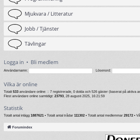
Mjukvara / Litteratur
Jobb / Tjänster
Tävlingar
Logga in
•
Bli medlem
Användarnamn:
Lösenord:
Vilka är online
Totalt
533
användare online: :: 7 registrerade, 0 dolda och 526 gäster (baserat på aktiva
Flest användare online samtidigt:
23793
, 28 augusti 2025, 16:21:59
Statistik
Totalt antal inlägg
1887621
• Totalt antal trådar
111302
• Totalt antal medlemmar
29172
• V
Forumindex