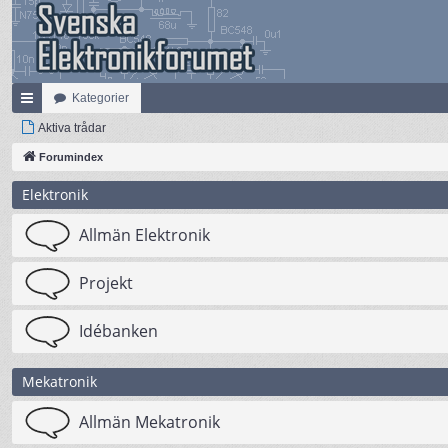
Kategorier
na
Aktiva trådar
bb
Forumindex
lä
Elektronik
nk
Allmän Elektronik
ar
Projekt
Idébanken
Mekatronik
Allmän Mekatronik