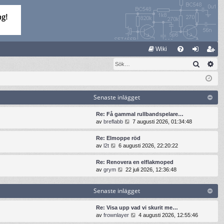
S
Wiki
Sök
Av
FA
og
li
Q
ga
m
in
ed
Senaste inlägget
le
Re: Få gammal rullbandspelare…
G
av
breflabb
7 augusti 2026, 01:34:48
m
å
t
Re: Elmoppe röd
i
G
av
l2t
6 augusti 2026, 22:20:22
l
å
l
t
Re: Renovera en elflakmoped
d
i
G
av
grym
22 juli 2026, 12:36:48
e
l
å
t
l
t
s
Senaste inlägget
d
i
e
e
l
n
t
l
Re: Visa upp vad vi skurit me…
a
s
d
G
av
frownlayer
4 augusti 2026, 12:55:46
s
e
e
å