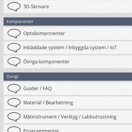
3D-Skrivare
Komponenter
Optokomponenter
Inbäddade system / Inbyggda system / IoT
Övriga komponenter
Övrigt
Guider / FAQ
Material / Bearbetning
Mätinstrument / Verktyg / Labbutrustning
Programmering