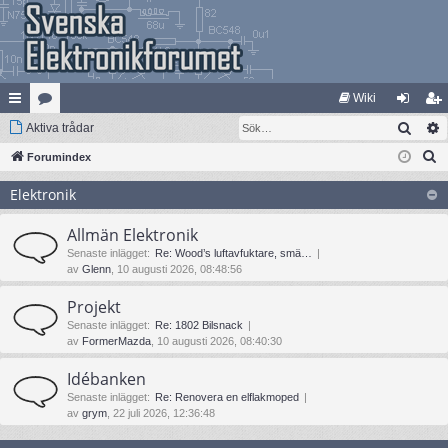
Wiki
Sök
na
Aktiva trådar
at
og
li
S
bb
Forumindex
eg
ga
m
ö
lä
ori
in
ed
Elektronik
k
nk
er
le
Allmän Elektronik
ar
m
Senaste inlägget:
Re: Wood’s luftavfuktare, smä…
av
Glenn
, 10 augusti 2026, 08:48:56
Projekt
Senaste inlägget:
Re: 1802 Bilsnack
av
FormerMazda
, 10 augusti 2026, 08:40:30
Idébanken
Senaste inlägget:
Re: Renovera en elflakmoped
av
grym
, 22 juli 2026, 12:36:48