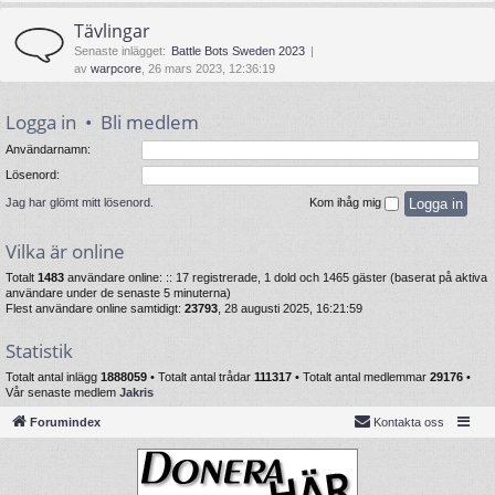
Tävlingar
Senaste inlägget:
Battle Bots Sweden 2023
av
warpcore
, 26 mars 2023, 12:36:19
Logga in
•
Bli medlem
Användarnamn:
Lösenord:
Jag har glömt mitt lösenord.
Kom ihåg mig
Vilka är online
Totalt
1483
användare online: :: 17 registrerade, 1 dold och 1465 gäster (baserat på aktiva
användare under de senaste 5 minuterna)
Flest användare online samtidigt:
23793
, 28 augusti 2025, 16:21:59
Statistik
Totalt antal inlägg
1888059
• Totalt antal trådar
111317
• Totalt antal medlemmar
29176
•
Vår senaste medlem
Jakris
Forumindex
Kontakta oss