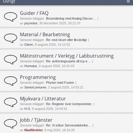
Övrigt
Guider / FAQ
Senaste inlägget:
Brusmätning med Analog Discov…
av
psynoise
, 30 december 2025, 20:21:37
Material / Bearbetning
Senaste inlägget:
Re: esd skum eller likvärdigt
av
Glenn
, 8 augusti 2026, 14:12:52
Mätinstrument / Verktyg / Labbutrustning
Senaste inlägget:
Re: avlösningsspets dil tcp e…
av
Humulus
, 9 augusti 2026, 10:41:43
Programmering
Senaste inlägget:
Phyton med Fusion
av
SeniorLemuren
, 2 augusti 2026, 14:53:21
Mjukvara / Litteratur
Senaste inlägget:
Re: Register över komponenter.
av
H.O
, 8 augusti 2026, 10:04:41
Jobb / Tjänster
Senaste inlägget:
Re: Vi söker Serviceelektrike…
av
MadModder
, 8 maj 2026, 18:16:20