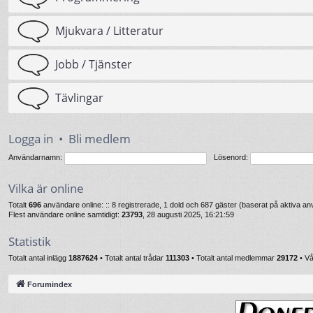
Mjukvara / Litteratur
Jobb / Tjänster
Tävlingar
Logga in
•
Bli medlem
Användarnamn:
Lösenord:
Vilka är online
Totalt
696
användare online: :: 8 registrerade, 1 dold och 687 gäster (baserat på aktiva 
Flest användare online samtidigt:
23793
, 28 augusti 2025, 16:21:59
Statistik
Totalt antal inlägg
1887624
• Totalt antal trådar
111303
• Totalt antal medlemmar
29172
• V
Forumindex