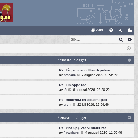
S
Wiki
Sök
Av
FA
og
li
Q
ga
m
in
ed
Senaste inlägget
le
Re: Få gammal rullbandspelare…
G
av
breflabb
7 augusti 2026, 01:34:48
m
å
t
Re: Elmoppe röd
i
G
av
l2t
6 augusti 2026, 22:20:22
l
å
l
t
Re: Renovera en elflakmoped
d
i
G
av
grym
22 juli 2026, 12:36:48
e
l
å
t
l
t
s
Senaste inlägget
d
i
e
e
l
n
t
l
Re: Visa upp vad vi skurit me…
a
s
d
G
av
frownlayer
4 augusti 2026, 12:55:46
s
e
e
å