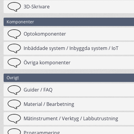
3D-Skrivare
Komponenter
Optokomponenter
Inbäddade system / Inbyggda system / IoT
Övriga komponenter
Övrigt
Guider / FAQ
Material / Bearbetning
Mätinstrument / Verktyg / Labbutrustning
Programmering