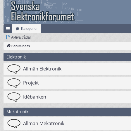
Kategorier
na
Aktiva trådar
bb
Forumindex
lä
Elektronik
nk
Allmän Elektronik
ar
Projekt
Idébanken
Mekatronik
Allmän Mekatronik