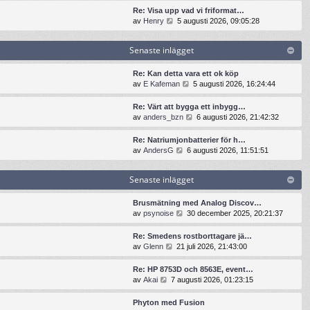
t
n
t
t
Re: Visa upp vad vi friformat…
e
a
s
i
G
av
Henry
5 augusti 2026, 09:05:28
i
s
e
l
å
n
t
n
l
t
l
e
Senaste inlägget
a
d
i
ä
i
s
e
l
g
n
t
t
l
Re: Kan detta vara ett ok köp
g
l
e
s
d
G
av
E Kafeman
5 augusti 2026, 16:24:44
e
ä
i
e
e
å
t
g
n
n
t
t
Re: Värt att bygga ett inbygg…
g
l
a
s
i
G
av
anders_bzn
6 augusti 2026, 21:42:32
e
ä
s
e
l
å
t
g
t
n
l
t
Re: Natriumjonbatterier för h…
g
e
a
d
i
G
av
AndersG
6 augusti 2026, 11:51:51
e
i
s
e
l
å
t
n
t
t
l
t
l
e
s
Senaste inlägget
d
i
ä
i
e
e
l
g
n
n
t
l
Brusmätning med Analog Discov…
g
l
a
s
d
G
av
psynoise
30 december 2025, 20:21:37
e
ä
s
e
e
å
t
g
t
n
t
t
Re: Smedens rostborttagare jä…
g
e
a
s
i
G
av
Glenn
21 juli 2026, 21:43:00
e
i
s
e
l
å
t
n
t
n
l
t
Re: HP 8753D och 8563E, event…
l
e
a
d
i
G
av
Akai
7 augusti 2026, 01:23:15
ä
i
s
e
l
å
g
n
t
t
l
t
g
Phyton med Fusion
l
e
s
d