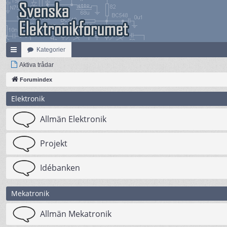
Kategorier
na
Aktiva trådar
bb
Forumindex
lä
Elektronik
nk
Allmän Elektronik
ar
Projekt
Idébanken
Mekatronik
Allmän Mekatronik