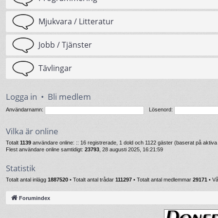
Mjukvara / Litteratur
Jobb / Tjänster
Tävlingar
Logga in
•
Bli medlem
Användarnamn:
Lösenord:
Vilka är online
Totalt
1139
användare online: :: 16 registrerade, 1 dold och 1122 gäster (baserat på akti
Flest användare online samtidigt:
23793
, 28 augusti 2025, 16:21:59
Statistik
Totalt antal inlägg
1887520
• Totalt antal trådar
111297
• Totalt antal medlemmar
29171
• V
Forumindex