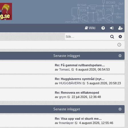
S
Wiki
Sök
Av
FA
og
li
Q
ga
m
in
ed
Senaste inlägget
le
Re: Få gammal rullbandspelare…
G
av
TomasL
6 augusti 2026, 06:54:53
m
å
t
Re: Huggbäverns synttråd (nyt…
i
G
av
HUGGBÄVERN
5 augusti 2026, 20:58:23
l
å
l
t
Re: Renovera en elflakmoped
d
i
G
av
grym
22 juli 2026, 12:36:48
e
l
å
t
l
t
s
Senaste inlägget
d
i
e
e
l
n
t
l
Re: Visa upp vad vi skurit me…
a
s
d
G
av
frownlayer
4 augusti 2026, 12:55:46
s
e
e
å