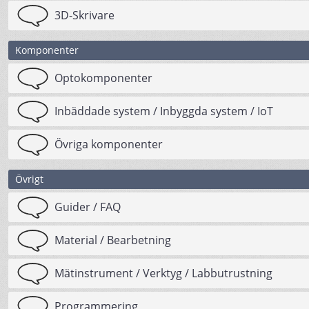
3D-Skrivare
Komponenter
Optokomponenter
Inbäddade system / Inbyggda system / IoT
Övriga komponenter
Övrigt
Guider / FAQ
Material / Bearbetning
Mätinstrument / Verktyg / Labbutrustning
Programmering