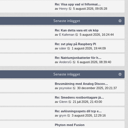
t
n
t
t
Re: Visa upp vad vi friformat…
e
a
s
i
G
av
Henry
5 augusti 2026, 09:05:28
i
s
e
l
å
n
t
n
l
t
l
e
Senaste inlägget
a
d
i
ä
i
s
e
l
g
n
t
t
l
Re: Kan detta vara ett ok köp
g
l
e
s
d
G
av
E Kafeman
5 augusti 2026, 16:24:44
e
ä
i
e
e
å
t
g
n
n
t
t
Re: svt play på Raspbery Pi
g
l
a
s
i
G
av
säter
1 augusti 2026, 19:44:09
e
ä
s
e
l
å
t
g
t
n
l
t
Re: Natriumjonbatterier för h…
g
e
a
d
i
G
av
AndersG
6 augusti 2026, 08:39:40
e
i
s
e
l
å
t
n
t
t
l
t
l
e
s
Senaste inlägget
d
i
ä
i
e
e
l
g
n
n
t
l
Brusmätning med Analog Discov…
g
l
a
s
d
G
av
psynoise
30 december 2025, 20:21:37
e
ä
s
e
e
å
t
g
t
n
t
t
Re: Smedens rostborttagare jä…
g
e
a
s
i
G
av
Glenn
21 juli 2026, 21:43:00
e
i
s
e
l
å
t
n
t
n
l
t
Re: avlösningsspets dil tcp e…
l
e
a
d
i
G
av
grym
3 augusti 2026, 12:29:16
ä
i
s
e
l
å
g
n
t
t
l
t
g
Phyton med Fusion
l
e
s
d