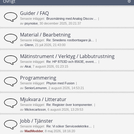
Övrigt
Guider / FAQ
Senaste inlägget:
Brusmätning med Analog Discov…
av
psynoise
, 30 december 2025, 20:21:37
Material / Bearbetning
Senaste inlägget:
Re: Smedens rostborttagare jä…
av
Glenn
, 21 juli 2026, 21:43:00
Mätinstrument / Verktyg / Labbutrustning
Senaste inlägget:
Re: HP 8753D och 8563E, event…
av
Akai
, 7 augusti 2026, 01:23:15
Programmering
Senaste inlägget:
Phyton med Fusion
av
SeniorLemuren
, 2 augusti 2026, 14:53:21
Mjukvara / Litteratur
Senaste inlägget:
Re: Register över komponenter.
av
Mickecarlsson
, 6 augusti 2026, 13:29:53
Jobb / Tjänster
Senaste inlägget:
Re: Vi söker Serviceelektrike…
av
MadModder
, 8 maj 2026, 18:16:20