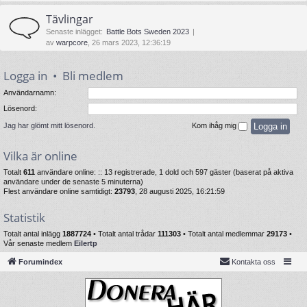
Tävlingar
Senaste inlägget:
Battle Bots Sweden 2023
av
warpcore
, 26 mars 2023, 12:36:19
Logga in
•
Bli medlem
Användarnamn:
Lösenord:
Jag har glömt mitt lösenord.
Kom ihåg mig
Vilka är online
Totalt
611
användare online: :: 13 registrerade, 1 dold och 597 gäster (baserat på aktiva
användare under de senaste 5 minuterna)
Flest användare online samtidigt:
23793
, 28 augusti 2025, 16:21:59
Statistik
Totalt antal inlägg
1887724
• Totalt antal trådar
111303
• Totalt antal medlemmar
29173
•
Vår senaste medlem
Eilertp
Forumindex
Kontakta oss