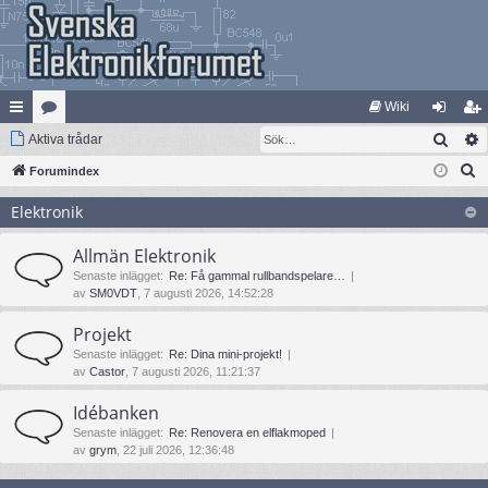
Wiki
Sök
na
Aktiva trådar
at
og
li
S
bb
Forumindex
eg
ga
m
ö
lä
ori
in
ed
Elektronik
k
nk
er
le
Allmän Elektronik
ar
m
Senaste inlägget:
Re: Få gammal rullbandspelare…
av
SM0VDT
, 7 augusti 2026, 14:52:28
Projekt
Senaste inlägget:
Re: Dina mini-projekt!
av
Castor
, 7 augusti 2026, 11:21:37
Idébanken
Senaste inlägget:
Re: Renovera en elflakmoped
av
grym
, 22 juli 2026, 12:36:48