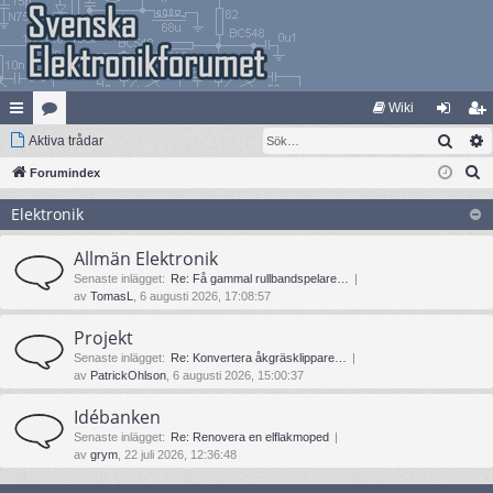
Wiki
Sök
na
Aktiva trådar
at
og
li
S
bb
Forumindex
eg
ga
m
ö
lä
ori
in
ed
Elektronik
k
nk
er
le
Allmän Elektronik
ar
m
Senaste inlägget:
Re: Få gammal rullbandspelare…
av
TomasL
, 6 augusti 2026, 17:08:57
Projekt
Senaste inlägget:
Re: Konvertera åkgräsklippare…
av
PatrickOhlson
, 6 augusti 2026, 15:00:37
Idébanken
Senaste inlägget:
Re: Renovera en elflakmoped
av
grym
, 22 juli 2026, 12:36:48