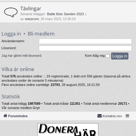
Tävlingar
Senaste inlägget:
Battle Bots Sweden 2023
av
warpcore
, 26 mars 2023, 12:36:19
Logga in
•
Bli medlem
Användarnamn:
Lösenord:
Jag har glömt mitt lösenord.
Kom ihåg mig
Vilka är online
Totalt
576
användare online: :: 19 registrerade, 1 dold och 556 gäster (baserat på aktiva
användare under de senaste 5 minuterna)
Flest användare online samtidigt:
23793
, 28 augusti 2025, 16:21:59
Statistik
Totalt antal inlägg
1887589
• Totalt antal trådar
111301
• Totalt antal medlemmar
29171
•
Vår senaste medlem
Gryt
Forumindex
Kontakta oss