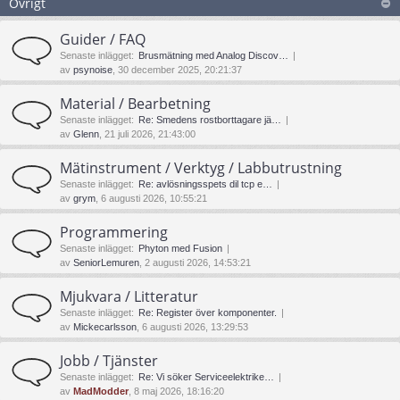
Övrigt
Guider / FAQ
Senaste inlägget:
Brusmätning med Analog Discov…
av
psynoise
, 30 december 2025, 20:21:37
Material / Bearbetning
Senaste inlägget:
Re: Smedens rostborttagare jä…
av
Glenn
, 21 juli 2026, 21:43:00
Mätinstrument / Verktyg / Labbutrustning
Senaste inlägget:
Re: avlösningsspets dil tcp e…
av
grym
, 6 augusti 2026, 10:55:21
Programmering
Senaste inlägget:
Phyton med Fusion
av
SeniorLemuren
, 2 augusti 2026, 14:53:21
Mjukvara / Litteratur
Senaste inlägget:
Re: Register över komponenter.
av
Mickecarlsson
, 6 augusti 2026, 13:29:53
Jobb / Tjänster
Senaste inlägget:
Re: Vi söker Serviceelektrike…
av
MadModder
, 8 maj 2026, 18:16:20