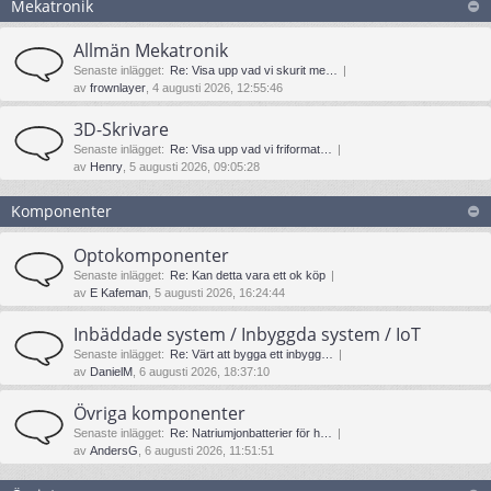
Mekatronik
Allmän Mekatronik
Senaste inlägget:
Re: Visa upp vad vi skurit me…
av
frownlayer
, 4 augusti 2026, 12:55:46
3D-Skrivare
Senaste inlägget:
Re: Visa upp vad vi friformat…
av
Henry
, 5 augusti 2026, 09:05:28
Komponenter
Optokomponenter
Senaste inlägget:
Re: Kan detta vara ett ok köp
av
E Kafeman
, 5 augusti 2026, 16:24:44
Inbäddade system / Inbyggda system / IoT
Senaste inlägget:
Re: Värt att bygga ett inbygg…
av
DanielM
, 6 augusti 2026, 18:37:10
Övriga komponenter
Senaste inlägget:
Re: Natriumjonbatterier för h…
av
AndersG
, 6 augusti 2026, 11:51:51