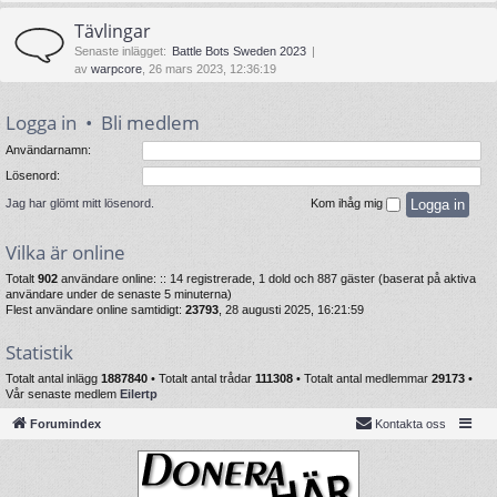
Tävlingar
Senaste inlägget:
Battle Bots Sweden 2023
av
warpcore
, 26 mars 2023, 12:36:19
Logga in
•
Bli medlem
Användarnamn:
Lösenord:
Jag har glömt mitt lösenord.
Kom ihåg mig
Vilka är online
Totalt
902
användare online: :: 14 registrerade, 1 dold och 887 gäster (baserat på aktiva
användare under de senaste 5 minuterna)
Flest användare online samtidigt:
23793
, 28 augusti 2025, 16:21:59
Statistik
Totalt antal inlägg
1887840
• Totalt antal trådar
111308
• Totalt antal medlemmar
29173
•
Vår senaste medlem
Eilertp
Forumindex
Kontakta oss