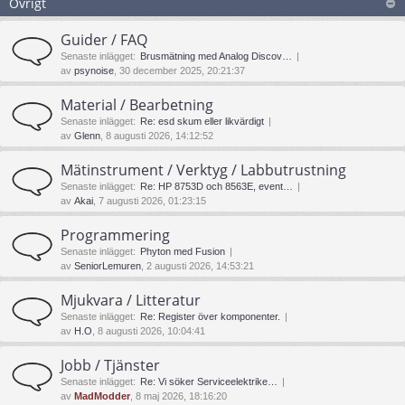
Övrigt
Guider / FAQ
Senaste inlägget:
Brusmätning med Analog Discov…
av
psynoise
, 30 december 2025, 20:21:37
Material / Bearbetning
Senaste inlägget:
Re: esd skum eller likvärdigt
av
Glenn
, 8 augusti 2026, 14:12:52
Mätinstrument / Verktyg / Labbutrustning
Senaste inlägget:
Re: HP 8753D och 8563E, event…
av
Akai
, 7 augusti 2026, 01:23:15
Programmering
Senaste inlägget:
Phyton med Fusion
av
SeniorLemuren
, 2 augusti 2026, 14:53:21
Mjukvara / Litteratur
Senaste inlägget:
Re: Register över komponenter.
av
H.O
, 8 augusti 2026, 10:04:41
Jobb / Tjänster
Senaste inlägget:
Re: Vi söker Serviceelektrike…
av
MadModder
, 8 maj 2026, 18:16:20