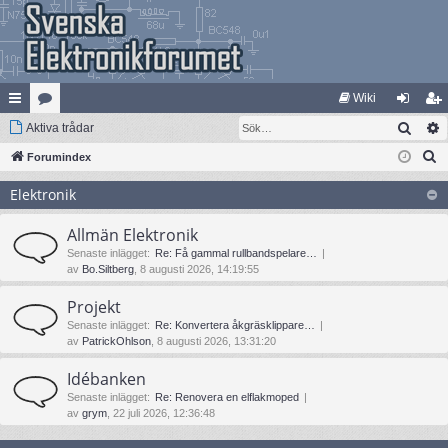
Wiki
Sök
na
Aktiva trådar
at
og
li
S
bb
Forumindex
eg
ga
m
ö
lä
ori
in
ed
Elektronik
k
nk
er
le
Allmän Elektronik
ar
m
Senaste inlägget:
Re: Få gammal rullbandspelare…
av
Bo.Siltberg
, 8 augusti 2026, 14:19:55
Projekt
Senaste inlägget:
Re: Konvertera åkgräsklippare…
av
PatrickOhlson
, 8 augusti 2026, 13:31:20
Idébanken
Senaste inlägget:
Re: Renovera en elflakmoped
av
grym
, 22 juli 2026, 12:36:48