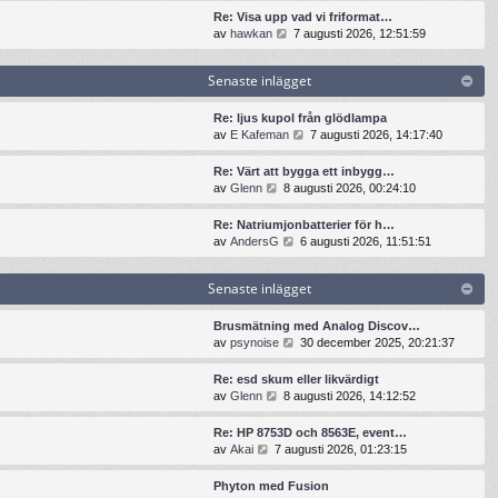
t
n
t
t
Re: Visa upp vad vi friformat…
e
a
s
i
G
av
hawkan
7 augusti 2026, 12:51:59
i
s
e
l
å
n
t
n
l
t
l
e
Senaste inlägget
a
d
i
ä
i
s
e
l
g
n
t
t
l
Re: ljus kupol från glödlampa
g
l
e
s
d
G
av
E Kafeman
7 augusti 2026, 14:17:40
e
ä
i
e
e
å
t
g
n
n
t
t
Re: Värt att bygga ett inbygg…
g
l
a
s
i
G
av
Glenn
8 augusti 2026, 00:24:10
e
ä
s
e
l
å
t
g
t
n
l
t
Re: Natriumjonbatterier för h…
g
e
a
d
i
G
av
AndersG
6 augusti 2026, 11:51:51
e
i
s
e
l
å
t
n
t
t
l
t
l
e
s
Senaste inlägget
d
i
ä
i
e
e
l
g
n
n
t
l
Brusmätning med Analog Discov…
g
l
a
s
d
G
av
psynoise
30 december 2025, 20:21:37
e
ä
s
e
e
å
t
g
t
n
t
t
Re: esd skum eller likvärdigt
g
e
a
s
i
G
av
Glenn
8 augusti 2026, 14:12:52
e
i
s
e
l
å
t
n
t
n
l
t
Re: HP 8753D och 8563E, event…
l
e
a
d
i
G
av
Akai
7 augusti 2026, 01:23:15
ä
i
s
e
l
å
g
n
t
t
l
t
g
Phyton med Fusion
l
e
s
d