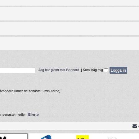
Jag har glömt mitt lösenord.
|
Kom ihåg mig
 användare under de senaste 5 minuterna)
år senaste medlem
Eilertp