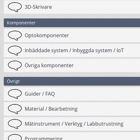
3D-Skrivare
Komponenter
Optokomponenter
Inbäddade system / Inbyggda system / IoT
Övriga komponenter
Övrigt
Guider / FAQ
Material / Bearbetning
Mätinstrument / Verktyg / Labbutrustning
Programmering