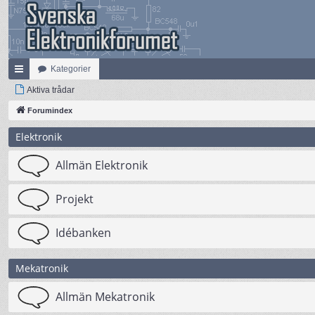
Kategorier
na
Aktiva trådar
bb
Forumindex
lä
Elektronik
nk
Allmän Elektronik
ar
Projekt
Idébanken
Mekatronik
Allmän Mekatronik