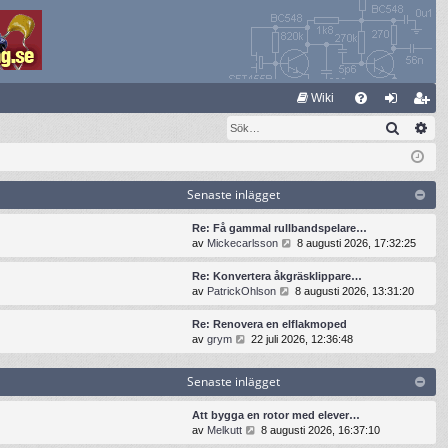
S
Wiki
Sök
Av
FA
og
li
Q
ga
m
in
ed
Senaste inlägget
le
Re: Få gammal rullbandspelare…
G
av
Mickecarlsson
8 augusti 2026, 17:32:25
m
å
t
Re: Konvertera åkgräsklippare…
i
G
av
PatrickOhlson
8 augusti 2026, 13:31:20
l
å
l
t
Re: Renovera en elflakmoped
d
i
G
av
grym
22 juli 2026, 12:36:48
e
l
å
t
l
t
s
Senaste inlägget
d
i
e
e
l
n
t
l
Att bygga en rotor med elever…
a
s
d
G
av
Melkutt
8 augusti 2026, 16:37:10
s
e
e
å