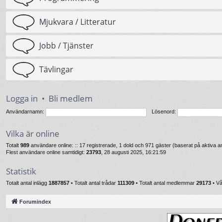
Mjukvara / Litteratur
Jobb / Tjänster
Tävlingar
Logga in
•
Bli medlem
Användarnamn:
Lösenord:
Vilka är online
Totalt
989
användare online: :: 17 registrerade, 1 dold och 971 gäster (baserat på aktiva
Flest användare online samtidigt:
23793
, 28 augusti 2025, 16:21:59
Statistik
Totalt antal inlägg
1887857
• Totalt antal trådar
111309
• Totalt antal medlemmar
29173
• V
Forumindex