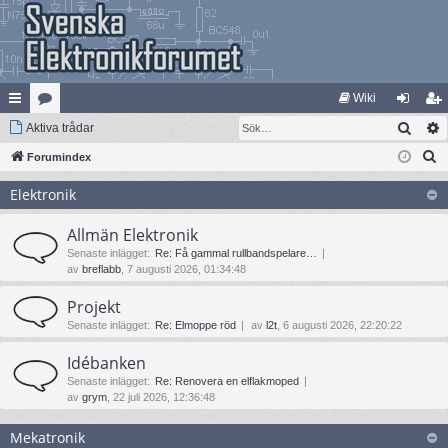
Wiki
Sök
na
Aktiva trådar
at
og
li
S
bb
Forumindex
eg
ga
m
ö
lä
ori
in
ed
Elektronik
k
nk
er
le
Allmän Elektronik
ar
m
Senaste inlägget:
Re: Få gammal rullbandspelare…
av
breflabb
, 7 augusti 2026, 01:34:48
Projekt
Senaste inlägget:
Re: Elmoppe röd
av
l2t
, 6 augusti 2026, 22:20:22
Idébanken
Senaste inlägget:
Re: Renovera en elflakmoped
av
grym
, 22 juli 2026, 12:36:48
Mekatronik