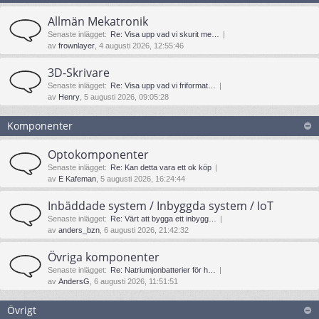
Allmän Mekatronik
Senaste inlägget:
Re: Visa upp vad vi skurit me…
av
frownlayer
, 4 augusti 2026, 12:55:46
3D-Skrivare
Senaste inlägget:
Re: Visa upp vad vi friformat…
av
Henry
, 5 augusti 2026, 09:05:28
Komponenter
Optokomponenter
Senaste inlägget:
Re: Kan detta vara ett ok köp
av
E Kafeman
, 5 augusti 2026, 16:24:44
Inbäddade system / Inbyggda system / IoT
Senaste inlägget:
Re: Värt att bygga ett inbygg…
av
anders_bzn
, 6 augusti 2026, 21:42:32
Övriga komponenter
Senaste inlägget:
Re: Natriumjonbatterier för h…
av
AndersG
, 6 augusti 2026, 11:51:51
Övrigt