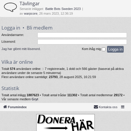
Tävlingar
Senaste inlägget:
Battle Bots Sweden 2023
av
warpcore
, 26 mars 2023, 12:36:19
Logga in
•
Bli medlem
Användarnamn:
Lösenord:
Jag har glömt mitt lösenord.
Kom ihåg mig
Vilka är online
Totalt
574
användare online: :: 7 registrerade, 1 dold och 566 gäster (baserat på aktiva
användare under de senaste 5 minuterna)
Flest användare online samtidigt:
23793
, 28 augusti 2025, 16:21:59
Statistik
Totalt antal inlägg
1887623
• Totalt antal trådar
111302
• Totalt antal medlemmar
29172
•
Vår senaste medlem
Gryt
Forumindex
Kontakta oss