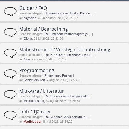
Guider / FAQ
Senaste inlägget:
Brusmätning med Analog Discov…
av
psynoise
, 30 december 2025, 20:21:37
Material / Bearbetning
Senaste inlägget:
Re: Smedens rostborttagare jä…
av
Glenn
, 21 juli 2026, 21:43:00
Mätinstrument / Verktyg / Labbutrustning
Senaste inlägget:
Re: HP 8753D och 8563E, event…
av
Akai
, 7 augusti 2026, 01:23:15
Programmering
Senaste inlägget:
Phyton med Fusion
av
SeniorLemuren
, 2 augusti 2026, 14:53:21
Mjukvara / Litteratur
Senaste inlägget:
Re: Register över komponenter.
av
Mickecarlsson
, 6 augusti 2026, 13:29:53
Jobb / Tjänster
Senaste inlägget:
Re: Vi söker Serviceelektrike…
av
MadModder
, 8 maj 2026, 18:16:20