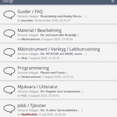
Övrigt
Guider / FAQ
Senaste inlägget:
Brusmätning med Analog Discov…
av
psynoise
, 30 december 2025, 20:21:37
Material / Bearbetning
Senaste inlägget:
Re: esd skum eller likvärdigt
av
Mickecarlsson
, 8 augusti 2026, 13:38:39
Mätinstrument / Verktyg / Labbutrustning
Senaste inlägget:
Re: HP 8753D och 8563E, event…
av
Akai
, 7 augusti 2026, 01:23:15
Programmering
Senaste inlägget:
Phyton med Fusion
av
SeniorLemuren
, 2 augusti 2026, 14:53:21
Mjukvara / Litteratur
Senaste inlägget:
Re: Register över komponenter.
av
H.O
, 8 augusti 2026, 10:04:41
Jobb / Tjänster
Senaste inlägget:
Re: Vi söker Serviceelektrike…
av
MadModder
, 8 maj 2026, 18:16:20