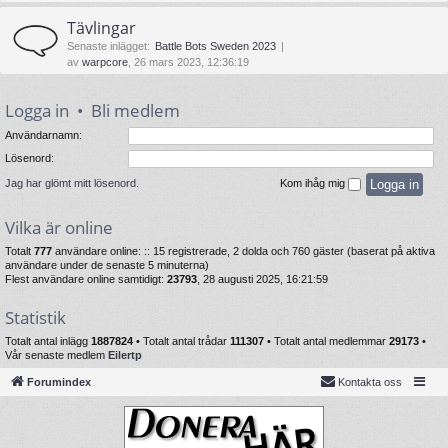
Tävlingar
Senaste inlägget:
Battle Bots Sweden 2023
av
warpcore
, 26 mars 2023, 12:36:19
Logga in
•
Bli medlem
Användarnamn:
Lösenord:
Jag har glömt mitt lösenord.
Kom ihåg mig
Vilka är online
Totalt
777
användare online: :: 15 registrerade, 2 dolda och 760 gäster (baserat på aktiva
användare under de senaste 5 minuterna)
Flest användare online samtidigt:
23793
, 28 augusti 2025, 16:21:59
Statistik
Totalt antal inlägg
1887824
• Totalt antal trådar
111307
• Totalt antal medlemmar
29173
•
Vår senaste medlem
Eilertp
Forumindex
Kontakta oss