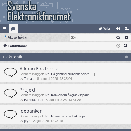
Wiki
Sök
na
Aktiva trådar
at
og
li
S
bb
Forumindex
eg
ga
m
ö
lä
ori
in
ed
Elektronik
k
nk
er
le
Allmän Elektronik
ar
m
Senaste inlägget:
Re: Få gammal rullbandspelare…
av
TomasL
, 8 augusti 2026, 13:35:04
Projekt
Senaste inlägget:
Re: Konvertera åkgräsklippare…
av
PatrickOhlson
, 8 augusti 2026, 13:31:20
Idébanken
Senaste inlägget:
Re: Renovera en elflakmoped
av
grym
, 22 juli 2026, 12:36:48