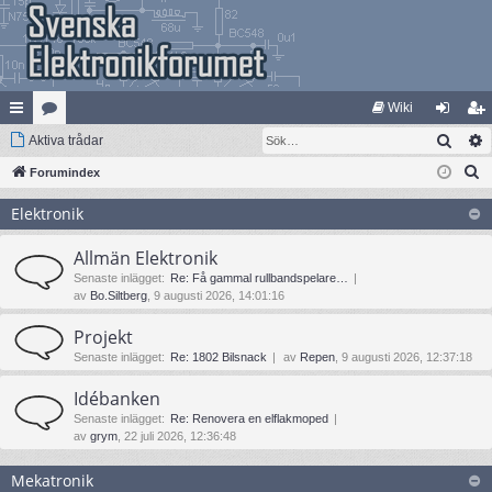
Wiki
Sök
na
Aktiva trådar
at
og
li
S
bb
Forumindex
eg
ga
m
ö
lä
ori
in
ed
Elektronik
k
nk
er
le
Allmän Elektronik
ar
m
Senaste inlägget:
Re: Få gammal rullbandspelare…
av
Bo.Siltberg
, 9 augusti 2026, 14:01:16
Projekt
Senaste inlägget:
Re: 1802 Bilsnack
av
Repen
, 9 augusti 2026, 12:37:18
Idébanken
Senaste inlägget:
Re: Renovera en elflakmoped
av
grym
, 22 juli 2026, 12:36:48
Mekatronik