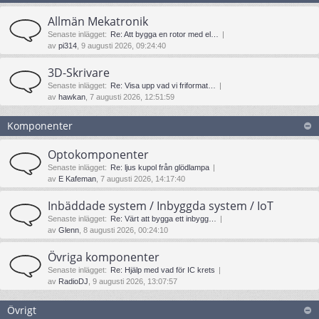
Allmän Mekatronik
Senaste inlägget:
Re: Att bygga en rotor med el…
av
pi314
, 9 augusti 2026, 09:24:40
3D-Skrivare
Senaste inlägget:
Re: Visa upp vad vi friformat…
av
hawkan
, 7 augusti 2026, 12:51:59
Komponenter
Optokomponenter
Senaste inlägget:
Re: ljus kupol från glödlampa
av
E Kafeman
, 7 augusti 2026, 14:17:40
Inbäddade system / Inbyggda system / IoT
Senaste inlägget:
Re: Värt att bygga ett inbygg…
av
Glenn
, 8 augusti 2026, 00:24:10
Övriga komponenter
Senaste inlägget:
Re: Hjälp med vad för IC krets
av
RadioDJ
, 9 augusti 2026, 13:07:57
Övrigt