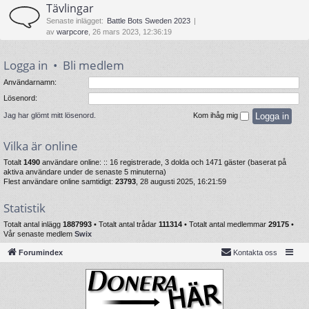
Tävlingar
Senaste inlägget:
Battle Bots Sweden 2023
av
warpcore
, 26 mars 2023, 12:36:19
Logga in
•
Bli medlem
Användarnamn:
Lösenord:
Jag har glömt mitt lösenord.
Kom ihåg mig
Vilka är online
Totalt
1490
användare online: :: 16 registrerade, 3 dolda och 1471 gäster (baserat på
aktiva användare under de senaste 5 minuterna)
Flest användare online samtidigt:
23793
, 28 augusti 2025, 16:21:59
Statistik
Totalt antal inlägg
1887993
• Totalt antal trådar
111314
• Totalt antal medlemmar
29175
•
Vår senaste medlem
Swix
Forumindex
Kontakta oss