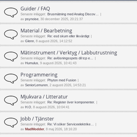
Guider / FAQ
Senaste inlägget:
Brusmätning med Analog Discov…
av
psynoise
, 30 december 2025, 20:21:37
Material / Bearbetning
Senaste inlägget:
Re: esd skum eller likvärdigt
av
Glenn
, 8 augusti 2026, 14:12:52
Mätinstrument / Verktyg / Labbutrustning
Senaste inlägget:
Re: avlösningsspets dil tcp e…
av
Humulus
, 9 augusti 2026, 10:41:43
Programmering
Senaste inlägget:
Phyton med Fusion
av
SeniorLemuren
, 2 augusti 2026, 14:53:21
Mjukvara / Litteratur
Senaste inlägget:
Re: Register över komponenter.
av
H.O
, 8 augusti 2026, 10:04:41
Jobb / Tjänster
Senaste inlägget:
Re: Vi söker Serviceelektrike…
av
MadModder
, 8 maj 2026, 18:16:20