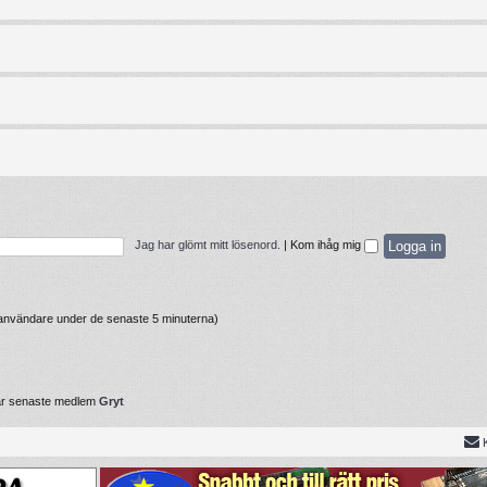
Jag har glömt mitt lösenord.
|
Kom ihåg mig
a användare under de senaste 5 minuterna)
år senaste medlem
Gryt