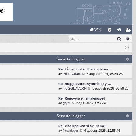
S
Wiki
Sök
Av
FA
og
li
Q
ga
m
in
ed
Senaste inlägget
le
Re: Få gammal rullbandspelare…
G
av
Prins Valiant
6 augusti 2026, 08:59:23
m
å
t
Re: Huggbäverns synttråd (nyt…
i
G
av
HUGGBÄVERN
5 augusti 2026, 20:58:23
l
å
l
t
Re: Renovera en elflakmoped
d
i
G
av
grym
22 juli 2026, 12:36:48
e
l
å
t
l
t
s
Senaste inlägget
d
i
e
e
l
n
t
l
Re: Visa upp vad vi skurit me…
a
s
d
G
av
frownlayer
4 augusti 2026, 12:55:46
s
e
e
å