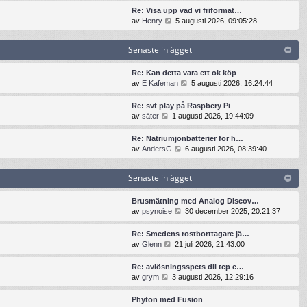
t
n
t
t
Re: Visa upp vad vi friformat…
e
a
s
i
G
av
Henry
5 augusti 2026, 09:05:28
i
s
e
l
å
n
t
n
l
t
l
e
Senaste inlägget
a
d
i
ä
i
s
e
l
g
n
t
t
l
Re: Kan detta vara ett ok köp
g
l
e
s
d
G
av
E Kafeman
5 augusti 2026, 16:24:44
e
ä
i
e
e
å
t
g
n
n
t
t
Re: svt play på Raspbery Pi
g
l
a
s
i
G
av
säter
1 augusti 2026, 19:44:09
e
ä
s
e
l
å
t
g
t
n
l
t
Re: Natriumjonbatterier för h…
g
e
a
d
i
G
av
AndersG
6 augusti 2026, 08:39:40
e
i
s
e
l
å
t
n
t
t
l
t
l
e
s
Senaste inlägget
d
i
ä
i
e
e
l
g
n
n
t
l
Brusmätning med Analog Discov…
g
l
a
s
d
G
av
psynoise
30 december 2025, 20:21:37
e
ä
s
e
e
å
t
g
t
n
t
t
Re: Smedens rostborttagare jä…
g
e
a
s
i
G
av
Glenn
21 juli 2026, 21:43:00
e
i
s
e
l
å
t
n
t
n
l
t
Re: avlösningsspets dil tcp e…
l
e
a
d
i
G
av
grym
3 augusti 2026, 12:29:16
ä
i
s
e
l
å
g
n
t
t
l
t
g
Phyton med Fusion
l
e
s
d