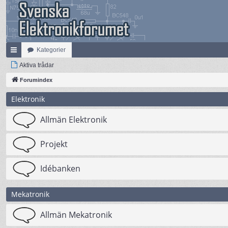
Kategorier
na
Aktiva trådar
bb
Forumindex
lä
Elektronik
nk
Allmän Elektronik
ar
Projekt
Idébanken
Mekatronik
Allmän Mekatronik