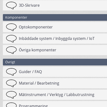
3D-Skrivare
Komponenter
Optokomponenter
Inbäddade system / Inbyggda system / IoT
Övriga komponenter
Övrigt
Guider / FAQ
Material / Bearbetning
Mätinstrument / Verktyg / Labbutrustning
Programmering