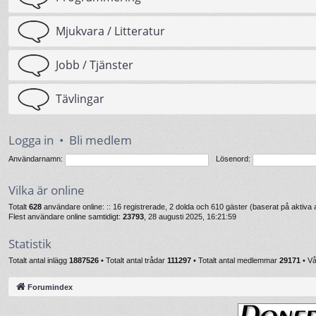
Mjukvara / Litteratur
Jobb / Tjänster
Tävlingar
Logga in
•
Bli medlem
Användarnamn:
Lösenord:
Vilka är online
Totalt
628
användare online: :: 16 registrerade, 2 dolda och 610 gäster (baserat på aktiv
Flest användare online samtidigt:
23793
, 28 augusti 2025, 16:21:59
Statistik
Totalt antal inlägg
1887526
• Totalt antal trådar
111297
• Totalt antal medlemmar
29171
• V
Forumindex