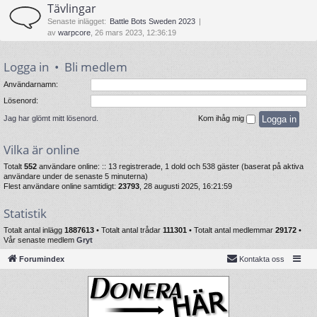
Tävlingar
Senaste inlägget:
Battle Bots Sweden 2023
av
warpcore
, 26 mars 2023, 12:36:19
Logga in
•
Bli medlem
Användarnamn:
Lösenord:
Jag har glömt mitt lösenord.
Kom ihåg mig
Vilka är online
Totalt
552
användare online: :: 13 registrerade, 1 dold och 538 gäster (baserat på aktiva
användare under de senaste 5 minuterna)
Flest användare online samtidigt:
23793
, 28 augusti 2025, 16:21:59
Statistik
Totalt antal inlägg
1887613
• Totalt antal trådar
111301
• Totalt antal medlemmar
29172
•
Vår senaste medlem
Gryt
Forumindex
Kontakta oss