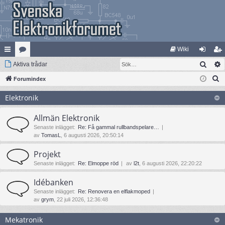
Wiki
Sök
na
Aktiva trådar
at
og
li
S
bb
Forumindex
eg
ga
m
ö
lä
ori
in
ed
Elektronik
k
nk
er
le
Allmän Elektronik
ar
m
Senaste inlägget:
Re: Få gammal rullbandspelare…
av
TomasL
, 6 augusti 2026, 20:50:14
Projekt
Senaste inlägget:
Re: Elmoppe röd
av
l2t
, 6 augusti 2026, 22:20:22
Idébanken
Senaste inlägget:
Re: Renovera en elflakmoped
av
grym
, 22 juli 2026, 12:36:48
Mekatronik