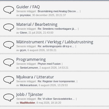
Guider / FAQ
Senaste inlägget:
Brusmätning med Analog Discov…
av
psynoise
, 30 december 2025, 20:21:37
Material / Bearbetning
Senaste inlägget:
Re: Smedens rostborttagare jä…
av
Glenn
, 21 juli 2026, 21:43:00
Mätinstrument / Verktyg / Labbutrustning
Senaste inlägget:
Re: avlösningsspets dil tcp e…
av
grym
, 6 augusti 2026, 10:55:21
Programmering
Senaste inlägget:
Phyton med Fusion
av
SeniorLemuren
, 2 augusti 2026, 14:53:21
Mjukvara / Litteratur
Senaste inlägget:
Re: Register över komponenter.
av
Mickecarlsson
, 6 augusti 2026, 13:29:53
Jobb / Tjänster
Senaste inlägget:
Re: Vi söker Serviceelektrike…
av
MadModder
, 8 maj 2026, 18:16:20