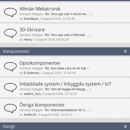
Allmän Mekatronik
Senaste inlägget:
Re: Visa upp vad vi skurit me…
av
frownlayer
, 4 augusti 2026, 12:55:46
3D-Skrivare
Senaste inlägget:
Re: Visa upp vad vi friformat…
av
Henry
, 5 augusti 2026, 09:05:28
Komponenter
Optokomponenter
Senaste inlägget:
Re: Kan detta vara ett ok köp
av
E Kafeman
, 5 augusti 2026, 16:24:44
Inbäddade system / Inbyggda system / IoT
Senaste inlägget:
Re: Värt att bygga ett inbygg…
av
anders_bzn
, 6 augusti 2026, 21:42:32
Övriga komponenter
Senaste inlägget:
Re: Natriumjonbatterier för h…
av
AndersG
, 6 augusti 2026, 11:51:51
Övrigt