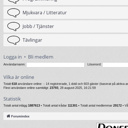
Mjukvara / Litteratur
Jobb / Tjänster
Tävlingar
Logga in
•
Bli medlem
Användarnamn:
Lösenord:
Vilka är online
Totalt
618
användare online: :: 14 registrerade, 1 dold och 603 gäster (baserat på aktiva
Flest användare online samtidigt:
23793
, 28 augusti 2025, 16:21:59
Statistik
Totalt antal inlägg
1887613
• Totalt antal trådar
111301
• Totalt antal medlemmar
29172
• V
Forumindex