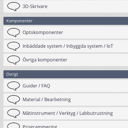
3D-Skrivare
Komponenter
Optokomponenter
Inbäddade system / Inbyggda system / IoT
Övriga komponenter
Övrigt
Guider / FAQ
Material / Bearbetning
Mätinstrument / Verktyg / Labbutrustning
Programmering