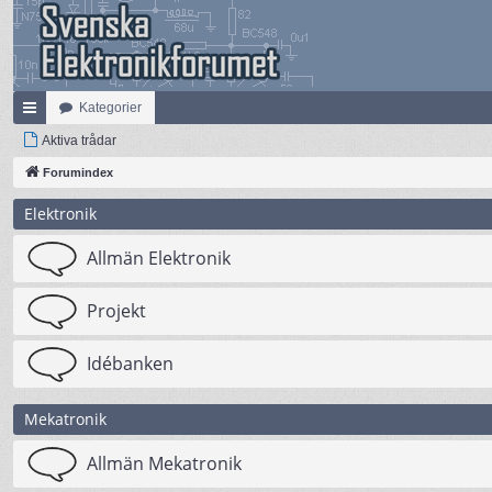
Kategorier
na
Aktiva trådar
bb
Forumindex
lä
Elektronik
nk
Allmän Elektronik
ar
Projekt
Idébanken
Mekatronik
Allmän Mekatronik