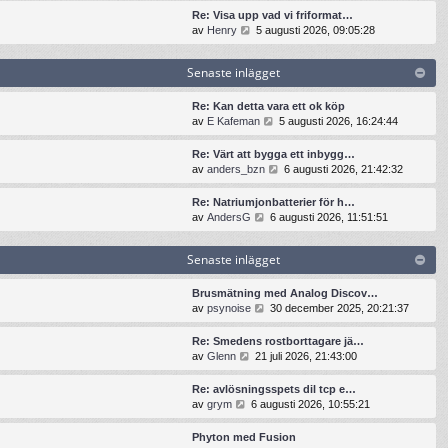
t
n
t
t
Re: Visa upp vad vi friformat…
e
a
s
i
G
av
Henry
5 augusti 2026, 09:05:28
i
s
e
l
å
n
t
n
l
t
l
e
Senaste inlägget
a
d
i
ä
i
s
e
l
g
n
t
t
l
Re: Kan detta vara ett ok köp
g
l
e
s
d
G
av
E Kafeman
5 augusti 2026, 16:24:44
e
ä
i
e
e
å
t
g
n
n
t
t
Re: Värt att bygga ett inbygg…
g
l
a
s
i
G
av
anders_bzn
6 augusti 2026, 21:42:32
e
ä
s
e
l
å
t
g
t
n
l
t
Re: Natriumjonbatterier för h…
g
e
a
d
i
G
av
AndersG
6 augusti 2026, 11:51:51
e
i
s
e
l
å
t
n
t
t
l
t
l
e
s
Senaste inlägget
d
i
ä
i
e
e
l
g
n
n
t
l
Brusmätning med Analog Discov…
g
l
a
s
d
G
av
psynoise
30 december 2025, 20:21:37
e
ä
s
e
e
å
t
g
t
n
t
t
Re: Smedens rostborttagare jä…
g
e
a
s
i
G
av
Glenn
21 juli 2026, 21:43:00
e
i
s
e
l
å
t
n
t
n
l
t
Re: avlösningsspets dil tcp e…
l
e
a
d
i
G
av
grym
6 augusti 2026, 10:55:21
ä
i
s
e
l
å
g
n
t
t
l
t
g
Phyton med Fusion
l
e
s
d