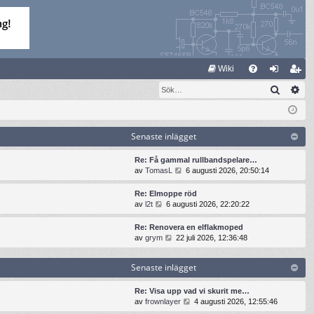
S
Wiki
Sök
Av
FA
og
li
Q
ga
m
in
ed
Senaste inlägget
le
Re: Få gammal rullbandspelare…
G
av
TomasL
6 augusti 2026, 20:50:14
m
å
t
Re: Elmoppe röd
i
G
av
l2t
6 augusti 2026, 22:20:22
l
å
l
t
Re: Renovera en elflakmoped
d
i
G
av
grym
22 juli 2026, 12:36:48
e
l
å
t
l
t
s
Senaste inlägget
d
i
e
e
l
n
t
l
Re: Visa upp vad vi skurit me…
a
s
d
G
av
frownlayer
4 augusti 2026, 12:55:46
s
e
e
å