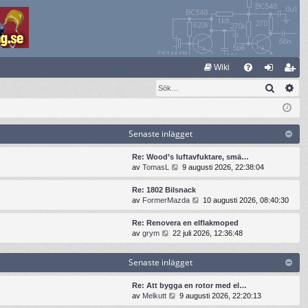
S
Wiki
Sök
Av
FA
og
li
Q
ga
m
in
ed
Senaste inlägget
le
Re: Wood’s luftavfuktare, smä…
G
av
TomasL
9 augusti 2026, 22:38:04
m
å
t
Re: 1802 Bilsnack
i
G
av
FormerMazda
10 augusti 2026, 08:40:30
l
å
l
t
Re: Renovera en elflakmoped
d
i
G
av
grym
22 juli 2026, 12:36:48
e
l
å
t
l
t
s
Senaste inlägget
d
i
e
e
l
n
t
l
Re: Att bygga en rotor med el…
a
s
d
G
av
Melkutt
9 augusti 2026, 22:20:13
s
e
e
å