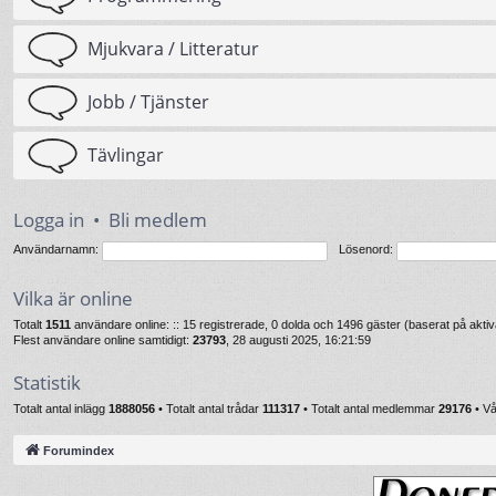
Mjukvara / Litteratur
Jobb / Tjänster
Tävlingar
Logga in
•
Bli medlem
Användarnamn:
Lösenord:
Vilka är online
Totalt
1511
användare online: :: 15 registrerade, 0 dolda och 1496 gäster (baserat på akt
Flest användare online samtidigt:
23793
, 28 augusti 2025, 16:21:59
Statistik
Totalt antal inlägg
1888056
• Totalt antal trådar
111317
• Totalt antal medlemmar
29176
• V
Forumindex