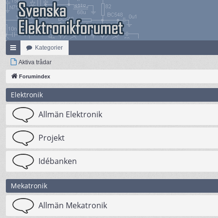
Kategorier
na
Aktiva trådar
bb
Forumindex
lä
Elektronik
nk
Allmän Elektronik
ar
Projekt
Idébanken
Mekatronik
Allmän Mekatronik