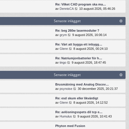
t
n
t
t
Re: Vilket CAD program ska ma…
e
a
s
i
G
av
DennisCA
10 augusti 2026, 05:46:26
i
s
e
l
å
n
t
n
l
t
l
e
Senaste inlägget
a
d
i
ä
i
s
e
l
g
n
t
t
l
Re: beg 260w lasermoduler ?
g
l
e
s
d
G
av
grym
9 augusti 2026, 16:06:14
e
ä
i
e
e
å
t
g
n
n
t
t
Re: Värt att bygga ett inbygg…
g
l
a
s
i
G
av
Glenn
8 augusti 2026, 00:24:10
e
ä
s
e
l
å
t
g
t
n
l
t
Re: Natriumjonbatterier för h…
g
e
a
d
i
G
av
tingo
9 augusti 2026, 18:47:45
e
i
s
e
l
å
t
n
t
t
l
t
l
e
s
Senaste inlägget
d
i
ä
i
e
e
l
g
n
n
t
l
Brusmätning med Analog Discov…
g
l
a
s
d
G
av
psynoise
30 december 2025, 20:21:37
e
ä
s
e
e
å
t
g
t
n
t
t
Re: esd skum eller likvärdigt
g
e
a
s
i
G
av
Glenn
8 augusti 2026, 14:12:52
e
i
s
e
l
å
t
n
t
n
l
t
Re: avlösningsspets dil tcp e…
l
e
a
d
i
G
av
Humulus
9 augusti 2026, 10:41:43
ä
i
s
e
l
å
g
n
t
t
l
t
g
Phyton med Fusion
l
e
s
d