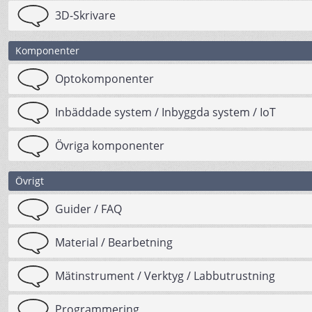
3D-Skrivare
Komponenter
Optokomponenter
Inbäddade system / Inbyggda system / IoT
Övriga komponenter
Övrigt
Guider / FAQ
Material / Bearbetning
Mätinstrument / Verktyg / Labbutrustning
Programmering