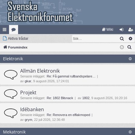
Wiki
Sök
na
Aktiva trådar
at
og
li
S
bb
Forumindex
eg
ga
m
ö
lä
ori
in
ed
Elektronik
k
nk
er
le
Allmän Elektronik
ar
m
Senaste inlägget:
Re: Få gammal rullbandspelare…
av
gkar
, 9 augusti 2026, 17:24:01
Projekt
Senaste inlägget:
Re: 1802 Bilsnack
av
1802
, 9 augusti 2026, 16:20:16
Idébanken
Senaste inlägget:
Re: Renovera en elflakmoped
av
grym
, 22 juli 2026, 12:36:48
Mekatronik