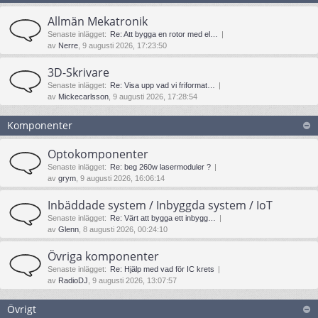
Allmän Mekatronik
Senaste inlägget:
Re: Att bygga en rotor med el…
av
Nerre
, 9 augusti 2026, 17:23:50
3D-Skrivare
Senaste inlägget:
Re: Visa upp vad vi friformat…
av
Mickecarlsson
, 9 augusti 2026, 17:28:54
Komponenter
Optokomponenter
Senaste inlägget:
Re: beg 260w lasermoduler ?
av
grym
, 9 augusti 2026, 16:06:14
Inbäddade system / Inbyggda system / IoT
Senaste inlägget:
Re: Värt att bygga ett inbygg…
av
Glenn
, 8 augusti 2026, 00:24:10
Övriga komponenter
Senaste inlägget:
Re: Hjälp med vad för IC krets
av
RadioDJ
, 9 augusti 2026, 13:07:57
Övrigt