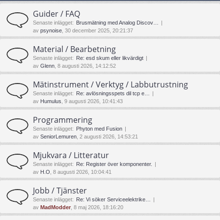
Guider / FAQ
Senaste inlägget:
Brusmätning med Analog Discov…
av
psynoise
, 30 december 2025, 20:21:37
Material / Bearbetning
Senaste inlägget:
Re: esd skum eller likvärdigt
av
Glenn
, 8 augusti 2026, 14:12:52
Mätinstrument / Verktyg / Labbutrustning
Senaste inlägget:
Re: avlösningsspets dil tcp e…
av
Humulus
, 9 augusti 2026, 10:41:43
Programmering
Senaste inlägget:
Phyton med Fusion
av
SeniorLemuren
, 2 augusti 2026, 14:53:21
Mjukvara / Litteratur
Senaste inlägget:
Re: Register över komponenter.
av
H.O
, 8 augusti 2026, 10:04:41
Jobb / Tjänster
Senaste inlägget:
Re: Vi söker Serviceelektrike…
av
MadModder
, 8 maj 2026, 18:16:20