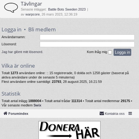
Tävlingar
Senaste inlägget:
Battle Bots Sweden 2023
av
warpcore
, 26 mars 2023, 12:36:19
Logga in
•
Bli medlem
Användarnamn:
Lösenord:
Jag har glömt mitt lösenord.
Kom ihåg mig
Vilka är online
Totalt
1273
användare online: :: 15 registrerade, 0 dolda och 1258 gäster (baserat på
aktiva användare under de senaste 5 minuterna)
Flest användare online samtidigt:
23793
, 28 augusti 2025, 16:21:59
Statistik
Totalt antal inlägg
1888004
• Totalt antal trådar
111314
• Totalt antal medlemmar
29175
•
Vår senaste medlem
Swix
Forumindex
Kontakta oss