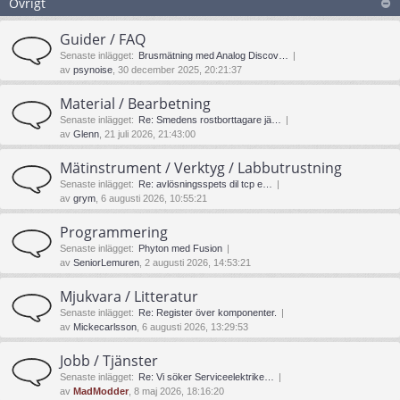
Övrigt
Guider / FAQ
Senaste inlägget:
Brusmätning med Analog Discov…
av
psynoise
, 30 december 2025, 20:21:37
Material / Bearbetning
Senaste inlägget:
Re: Smedens rostborttagare jä…
av
Glenn
, 21 juli 2026, 21:43:00
Mätinstrument / Verktyg / Labbutrustning
Senaste inlägget:
Re: avlösningsspets dil tcp e…
av
grym
, 6 augusti 2026, 10:55:21
Programmering
Senaste inlägget:
Phyton med Fusion
av
SeniorLemuren
, 2 augusti 2026, 14:53:21
Mjukvara / Litteratur
Senaste inlägget:
Re: Register över komponenter.
av
Mickecarlsson
, 6 augusti 2026, 13:29:53
Jobb / Tjänster
Senaste inlägget:
Re: Vi söker Serviceelektrike…
av
MadModder
, 8 maj 2026, 18:16:20