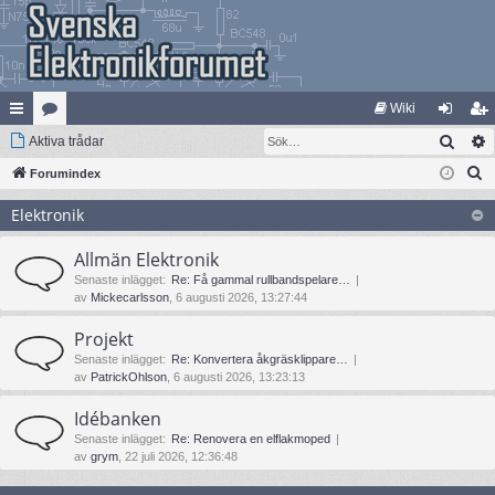
Wiki
Sök
na
Aktiva trådar
at
og
li
S
bb
Forumindex
eg
ga
m
ö
lä
ori
in
ed
Elektronik
k
nk
er
le
Allmän Elektronik
ar
m
Senaste inlägget:
Re: Få gammal rullbandspelare…
av
Mickecarlsson
, 6 augusti 2026, 13:27:44
Projekt
Senaste inlägget:
Re: Konvertera åkgräsklippare…
av
PatrickOhlson
, 6 augusti 2026, 13:23:13
Idébanken
Senaste inlägget:
Re: Renovera en elflakmoped
av
grym
, 22 juli 2026, 12:36:48