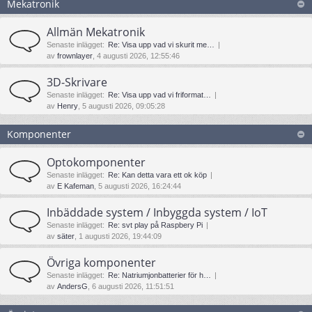
Mekatronik
Allmän Mekatronik
Senaste inlägget:
Re: Visa upp vad vi skurit me…
av
frownlayer
, 4 augusti 2026, 12:55:46
3D-Skrivare
Senaste inlägget:
Re: Visa upp vad vi friformat…
av
Henry
, 5 augusti 2026, 09:05:28
Komponenter
Optokomponenter
Senaste inlägget:
Re: Kan detta vara ett ok köp
av
E Kafeman
, 5 augusti 2026, 16:24:44
Inbäddade system / Inbyggda system / IoT
Senaste inlägget:
Re: svt play på Raspbery Pi
av
säter
, 1 augusti 2026, 19:44:09
Övriga komponenter
Senaste inlägget:
Re: Natriumjonbatterier för h…
av
AndersG
, 6 augusti 2026, 11:51:51