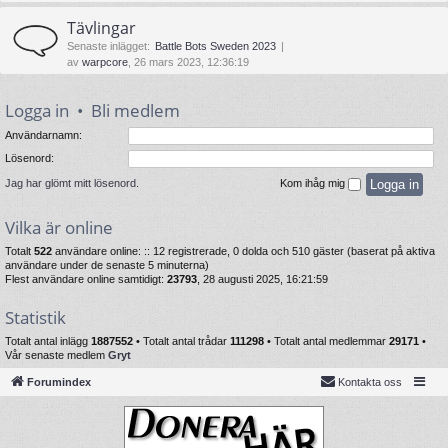
Tävlingar
Senaste inlägget:
Battle Bots Sweden 2023
av
warpcore
, 26 mars 2023, 12:36:19
Logga in
•
Bli medlem
Användarnamn:
Lösenord:
Jag har glömt mitt lösenord.
Kom ihåg mig
Vilka är online
Totalt
522
användare online: :: 12 registrerade, 0 dolda och 510 gäster (baserat på aktiva
användare under de senaste 5 minuterna)
Flest användare online samtidigt:
23793
, 28 augusti 2025, 16:21:59
Statistik
Totalt antal inlägg
1887552
• Totalt antal trådar
111298
• Totalt antal medlemmar
29171
•
Vår senaste medlem
Gryt
Forumindex
Kontakta oss