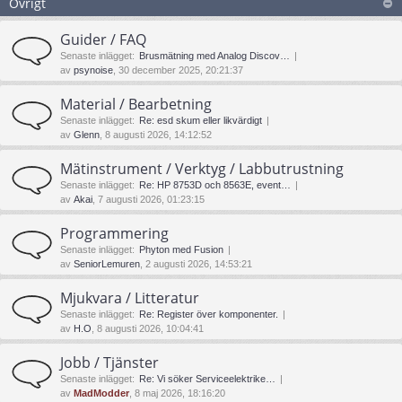
Övrigt
Guider / FAQ
Senaste inlägget:
Brusmätning med Analog Discov…
av
psynoise
, 30 december 2025, 20:21:37
Material / Bearbetning
Senaste inlägget:
Re: esd skum eller likvärdigt
av
Glenn
, 8 augusti 2026, 14:12:52
Mätinstrument / Verktyg / Labbutrustning
Senaste inlägget:
Re: HP 8753D och 8563E, event…
av
Akai
, 7 augusti 2026, 01:23:15
Programmering
Senaste inlägget:
Phyton med Fusion
av
SeniorLemuren
, 2 augusti 2026, 14:53:21
Mjukvara / Litteratur
Senaste inlägget:
Re: Register över komponenter.
av
H.O
, 8 augusti 2026, 10:04:41
Jobb / Tjänster
Senaste inlägget:
Re: Vi söker Serviceelektrike…
av
MadModder
, 8 maj 2026, 18:16:20