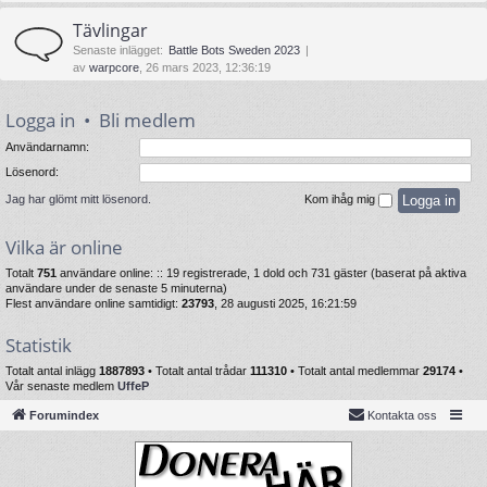
Tävlingar
Senaste inlägget:
Battle Bots Sweden 2023
av
warpcore
, 26 mars 2023, 12:36:19
Logga in
•
Bli medlem
Användarnamn:
Lösenord:
Jag har glömt mitt lösenord.
Kom ihåg mig
Vilka är online
Totalt
751
användare online: :: 19 registrerade, 1 dold och 731 gäster (baserat på aktiva
användare under de senaste 5 minuterna)
Flest användare online samtidigt:
23793
, 28 augusti 2025, 16:21:59
Statistik
Totalt antal inlägg
1887893
• Totalt antal trådar
111310
• Totalt antal medlemmar
29174
•
Vår senaste medlem
UffeP
Forumindex
Kontakta oss