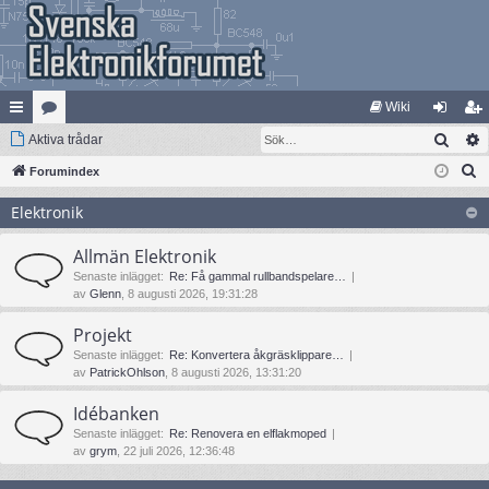
Wiki
Sök
na
Aktiva trådar
at
og
li
S
bb
Forumindex
eg
ga
m
ö
lä
ori
in
ed
Elektronik
k
nk
er
le
Allmän Elektronik
ar
m
Senaste inlägget:
Re: Få gammal rullbandspelare…
av
Glenn
, 8 augusti 2026, 19:31:28
Projekt
Senaste inlägget:
Re: Konvertera åkgräsklippare…
av
PatrickOhlson
, 8 augusti 2026, 13:31:20
Idébanken
Senaste inlägget:
Re: Renovera en elflakmoped
av
grym
, 22 juli 2026, 12:36:48