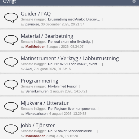
Övrigt
Guider / FAQ
Senaste inlägget:
Brusmätning med Analog Discov…
av
psynoise
, 30 december 2025, 20:21:37
Material / Bearbetning
Senaste inlägget:
Re: esd skum eller likvärdigt
av
MadModder
, 8 augusti 2026, 08:34:07
Mätinstrument / Verktyg / Labbutrustning
Senaste inlägget:
Re: HP 8753D och 8563E, event…
av
Akai
, 7 augusti 2026, 01:23:15
Programmering
Senaste inlägget:
Phyton med Fusion
av
SeniorLemuren
, 2 augusti 2026, 14:53:21
Mjukvara / Litteratur
Senaste inlägget:
Re: Register över komponenter.
av
Mickecarlsson
, 6 augusti 2026, 13:29:53
Jobb / Tjänster
Senaste inlägget:
Re: Vi söker Serviceelektrike…
av
MadModder
, 8 maj 2026, 18:16:20