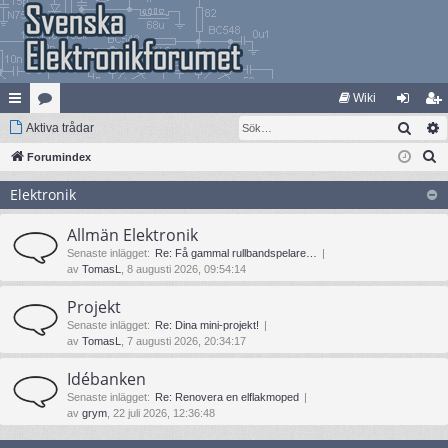
Wiki
Sök
na
Aktiva trådar
at
og
li
S
bb
Forumindex
eg
ga
m
ö
lä
ori
in
ed
Elektronik
k
nk
er
le
Allmän Elektronik
ar
m
Senaste inlägget:
Re: Få gammal rullbandspelare…
av
TomasL
, 8 augusti 2026, 09:54:14
Projekt
Senaste inlägget:
Re: Dina mini-projekt!
av
TomasL
, 7 augusti 2026, 20:34:17
Idébanken
Senaste inlägget:
Re: Renovera en elflakmoped
av
grym
, 22 juli 2026, 12:36:48