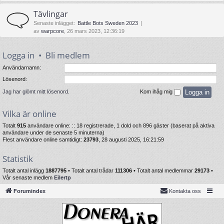
Tävlingar
Senaste inlägget:
Battle Bots Sweden 2023
av
warpcore
, 26 mars 2023, 12:36:19
Logga in
•
Bli medlem
Användarnamn:
Lösenord:
Jag har glömt mitt lösenord.
Kom ihåg mig
Vilka är online
Totalt
915
användare online: :: 18 registrerade, 1 dold och 896 gäster (baserat på aktiva
användare under de senaste 5 minuterna)
Flest användare online samtidigt:
23793
, 28 augusti 2025, 16:21:59
Statistik
Totalt antal inlägg
1887795
• Totalt antal trådar
111306
• Totalt antal medlemmar
29173
•
Vår senaste medlem
Eilertp
Forumindex
Kontakta oss