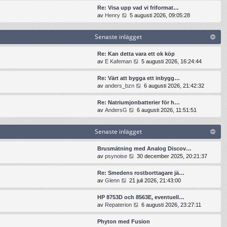
t
n
t
t
Re: Visa upp vad vi friformat…
e
a
s
i
G
av
Henry
5 augusti 2026, 09:05:28
i
s
e
l
å
n
t
n
l
t
l
e
Senaste inlägget
a
d
i
ä
i
s
e
l
g
n
t
t
l
Re: Kan detta vara ett ok köp
g
l
e
s
d
G
av
E Kafeman
5 augusti 2026, 16:24:44
e
ä
i
e
e
å
t
g
n
n
t
t
Re: Värt att bygga ett inbygg…
g
l
a
s
i
G
av
anders_bzn
6 augusti 2026, 21:42:32
e
ä
s
e
l
å
t
g
t
n
l
t
Re: Natriumjonbatterier för h…
g
e
a
d
i
G
av
AndersG
6 augusti 2026, 11:51:51
e
i
s
e
l
å
t
n
t
t
l
t
l
e
s
Senaste inlägget
d
i
ä
i
e
e
l
g
n
n
t
l
Brusmätning med Analog Discov…
g
l
a
s
d
G
av
psynoise
30 december 2025, 20:21:37
e
ä
s
e
e
å
t
g
t
n
t
t
Re: Smedens rostborttagare jä…
g
e
a
s
i
G
av
Glenn
21 juli 2026, 21:43:00
e
i
s
e
l
å
t
n
t
n
l
t
HP 8753D och 8563E, eventuell…
l
e
a
d
i
G
av
Repaterion
6 augusti 2026, 23:27:11
ä
i
s
e
l
å
g
n
t
t
l
t
g
Phyton med Fusion
l
e
s
d