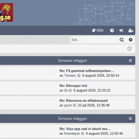
S
Wiki
Sök
Av
FA
og
li
Q
ga
m
in
ed
Senaste inlägget
le
Re: Få gammal rullbandspelare…
G
av
TomasL
6 augusti 2026, 20:50:14
m
å
t
Re: Elmoppe röd
i
G
av
l2t
6 augusti 2026, 22:20:22
l
å
l
t
Re: Renovera en elflakmoped
d
i
G
av
grym
22 juli 2026, 12:36:48
e
l
å
t
l
t
s
Senaste inlägget
d
i
e
e
l
n
t
l
Re: Visa upp vad vi skurit me…
a
s
d
G
av
frownlayer
4 augusti 2026, 12:55:46
s
e
e
å