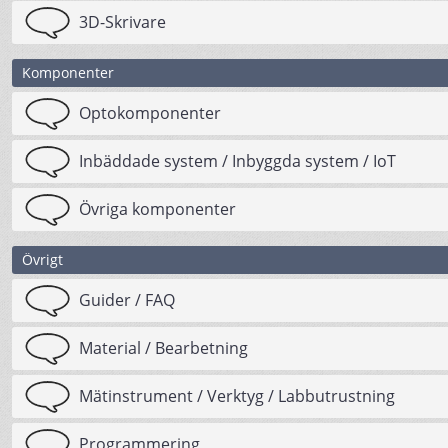
3D-Skrivare
Komponenter
Optokomponenter
Inbäddade system / Inbyggda system / IoT
Övriga komponenter
Övrigt
Guider / FAQ
Material / Bearbetning
Mätinstrument / Verktyg / Labbutrustning
Programmering