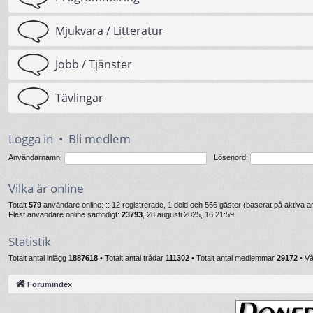
Mjukvara / Litteratur
Jobb / Tjänster
Tävlingar
Logga in
•
Bli medlem
Användarnamn:
Lösenord:
Vilka är online
Totalt
579
användare online: :: 12 registrerade, 1 dold och 566 gäster (baserat på aktiva
Flest användare online samtidigt:
23793
, 28 augusti 2025, 16:21:59
Statistik
Totalt antal inlägg
1887618
• Totalt antal trådar
111302
• Totalt antal medlemmar
29172
• V
Forumindex