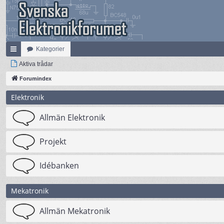
Kategorier
na
Aktiva trådar
bb
Forumindex
lä
Elektronik
nk
Allmän Elektronik
ar
Projekt
Idébanken
Mekatronik
Allmän Mekatronik