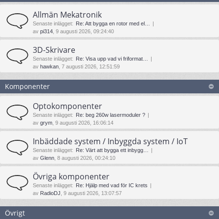
Allmän Mekatronik
Senaste inlägget:
Re: Att bygga en rotor med el…
av
pi314
, 9 augusti 2026, 09:24:40
3D-Skrivare
Senaste inlägget:
Re: Visa upp vad vi friformat…
av
hawkan
, 7 augusti 2026, 12:51:59
Komponenter
Optokomponenter
Senaste inlägget:
Re: beg 260w lasermoduler ?
av
grym
, 9 augusti 2026, 16:06:14
Inbäddade system / Inbyggda system / IoT
Senaste inlägget:
Re: Värt att bygga ett inbygg…
av
Glenn
, 8 augusti 2026, 00:24:10
Övriga komponenter
Senaste inlägget:
Re: Hjälp med vad för IC krets
av
RadioDJ
, 9 augusti 2026, 13:07:57
Övrigt