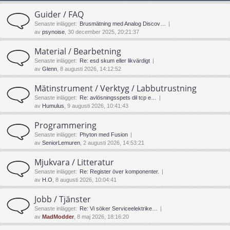
Guider / FAQ
Senaste inlägget:
Brusmätning med Analog Discov…
av
psynoise
, 30 december 2025, 20:21:37
Material / Bearbetning
Senaste inlägget:
Re: esd skum eller likvärdigt
av
Glenn
, 8 augusti 2026, 14:12:52
Mätinstrument / Verktyg / Labbutrustning
Senaste inlägget:
Re: avlösningsspets dil tcp e…
av
Humulus
, 9 augusti 2026, 10:41:43
Programmering
Senaste inlägget:
Phyton med Fusion
av
SeniorLemuren
, 2 augusti 2026, 14:53:21
Mjukvara / Litteratur
Senaste inlägget:
Re: Register över komponenter.
av
H.O
, 8 augusti 2026, 10:04:41
Jobb / Tjänster
Senaste inlägget:
Re: Vi söker Serviceelektrike…
av
MadModder
, 8 maj 2026, 18:16:20