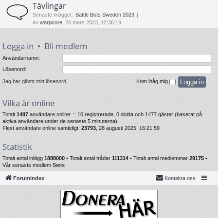
Tävlingar
Senaste inlägget:
Battle Bots Sweden 2023
av
warpcore
, 26 mars 2023, 12:36:19
Logga in
•
Bli medlem
Användarnamn:
Lösenord:
Jag har glömt mitt lösenord.
Kom ihåg mig
Vilka är online
Totalt
1487
användare online: :: 10 registrerade, 0 dolda och 1477 gäster (baserat på
aktiva användare under de senaste 5 minuterna)
Flest användare online samtidigt:
23793
, 28 augusti 2025, 16:21:59
Statistik
Totalt antal inlägg
1888000
• Totalt antal trådar
111314
• Totalt antal medlemmar
29175
•
Vår senaste medlem
Swix
Forumindex
Kontakta oss