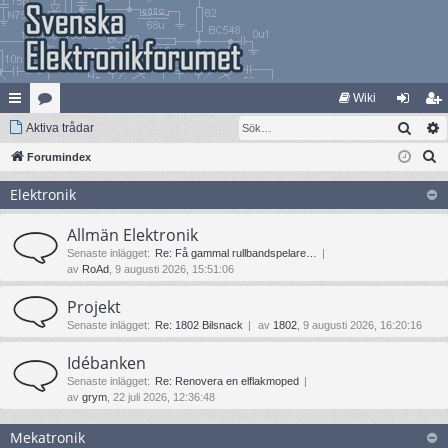
Wiki
Sök
na
Aktiva trådar
at
og
li
S
bb
Forumindex
eg
ga
m
ö
lä
ori
in
ed
Elektronik
k
nk
er
le
Allmän Elektronik
ar
m
Senaste inlägget:
Re: Få gammal rullbandspelare…
av
RoAd
, 9 augusti 2026, 15:51:06
Projekt
Senaste inlägget:
Re: 1802 Bilsnack
av
1802
, 9 augusti 2026, 16:20:16
Idébanken
Senaste inlägget:
Re: Renovera en elflakmoped
av
grym
, 22 juli 2026, 12:36:48
Mekatronik