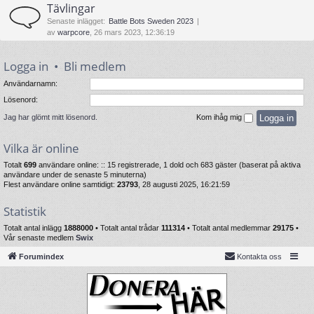
Tävlingar
Senaste inlägget:
Battle Bots Sweden 2023
av
warpcore
, 26 mars 2023, 12:36:19
Logga in
•
Bli medlem
Användarnamn:
Lösenord:
Jag har glömt mitt lösenord.
Kom ihåg mig
Vilka är online
Totalt
699
användare online: :: 15 registrerade, 1 dold och 683 gäster (baserat på aktiva
användare under de senaste 5 minuterna)
Flest användare online samtidigt:
23793
, 28 augusti 2025, 16:21:59
Statistik
Totalt antal inlägg
1888000
• Totalt antal trådar
111314
• Totalt antal medlemmar
29175
•
Vår senaste medlem
Swix
Forumindex
Kontakta oss