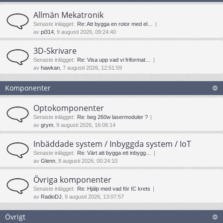
Allmän Mekatronik
Senaste inlägget:
Re: Att bygga en rotor med el…
av
pi314
, 9 augusti 2026, 09:24:40
3D-Skrivare
Senaste inlägget:
Re: Visa upp vad vi friformat…
av
hawkan
, 7 augusti 2026, 12:51:59
Komponenter
Optokomponenter
Senaste inlägget:
Re: beg 260w lasermoduler ?
av
grym
, 9 augusti 2026, 16:06:14
Inbäddade system / Inbyggda system / IoT
Senaste inlägget:
Re: Värt att bygga ett inbygg…
av
Glenn
, 8 augusti 2026, 00:24:10
Övriga komponenter
Senaste inlägget:
Re: Hjälp med vad för IC krets
av
RadioDJ
, 9 augusti 2026, 13:07:57
Övrigt