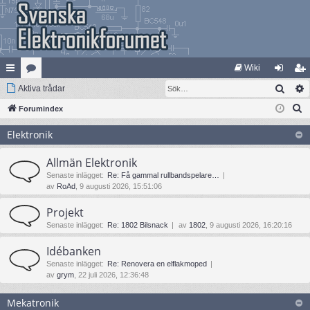
Wiki
Sök
na
Aktiva trådar
at
og
li
S
bb
Forumindex
eg
ga
m
ö
lä
ori
in
ed
Elektronik
k
nk
er
le
Allmän Elektronik
ar
m
Senaste inlägget:
Re: Få gammal rullbandspelare…
av
RoAd
, 9 augusti 2026, 15:51:06
Projekt
Senaste inlägget:
Re: 1802 Bilsnack
av
1802
, 9 augusti 2026, 16:20:16
Idébanken
Senaste inlägget:
Re: Renovera en elflakmoped
av
grym
, 22 juli 2026, 12:36:48
Mekatronik