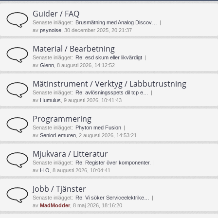
Guider / FAQ
Senaste inlägget:
Brusmätning med Analog Discov…
av
psynoise
, 30 december 2025, 20:21:37
Material / Bearbetning
Senaste inlägget:
Re: esd skum eller likvärdigt
av
Glenn
, 8 augusti 2026, 14:12:52
Mätinstrument / Verktyg / Labbutrustning
Senaste inlägget:
Re: avlösningsspets dil tcp e…
av
Humulus
, 9 augusti 2026, 10:41:43
Programmering
Senaste inlägget:
Phyton med Fusion
av
SeniorLemuren
, 2 augusti 2026, 14:53:21
Mjukvara / Litteratur
Senaste inlägget:
Re: Register över komponenter.
av
H.O
, 8 augusti 2026, 10:04:41
Jobb / Tjänster
Senaste inlägget:
Re: Vi söker Serviceelektrike…
av
MadModder
, 8 maj 2026, 18:16:20