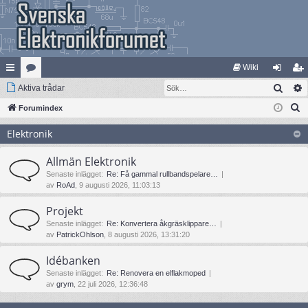
Wiki
Sök
na
Aktiva trådar
at
og
li
S
bb
Forumindex
eg
ga
m
ö
lä
ori
in
ed
Elektronik
k
nk
er
le
Allmän Elektronik
ar
m
Senaste inlägget:
Re: Få gammal rullbandspelare…
av
RoAd
, 9 augusti 2026, 11:03:13
Projekt
Senaste inlägget:
Re: Konvertera åkgräsklippare…
av
PatrickOhlson
, 8 augusti 2026, 13:31:20
Idébanken
Senaste inlägget:
Re: Renovera en elflakmoped
av
grym
, 22 juli 2026, 12:36:48