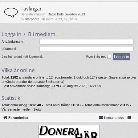
Tävlingar
Senaste inlägget:
Battle Bots Sweden 2023
av
warpcore
, 26 mars 2023, 12:36:19
Logga in
•
Bli medlem
Användarnamn:
Lösenord:
Jag har glömt mitt lösenord.
Kom ihåg mig
Vilka är online
Totalt
1262
användare online: :: 12 registrerade, 1 dold och 1249 gäster (baserat på aktiva
användare under de senaste 5 minuterna)
Flest användare online samtidigt:
23793
, 28 augusti 2025, 16:21:59
Statistik
Totalt antal inlägg
1887948
• Totalt antal trådar
111312
• Totalt antal medlemmar
29175
•
Vår senaste medlem
Swix
Forumindex
Kontakta oss