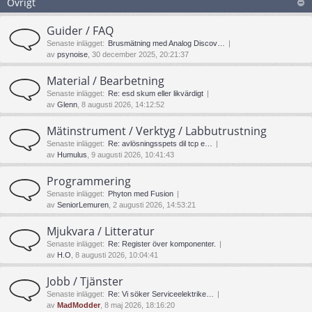
Övrigt
Guider / FAQ
Senaste inlägget:
Brusmätning med Analog Discov…
av
psynoise
, 30 december 2025, 20:21:37
Material / Bearbetning
Senaste inlägget:
Re: esd skum eller likvärdigt
av
Glenn
, 8 augusti 2026, 14:12:52
Mätinstrument / Verktyg / Labbutrustning
Senaste inlägget:
Re: avlösningsspets dil tcp e…
av
Humulus
, 9 augusti 2026, 10:41:43
Programmering
Senaste inlägget:
Phyton med Fusion
av
SeniorLemuren
, 2 augusti 2026, 14:53:21
Mjukvara / Litteratur
Senaste inlägget:
Re: Register över komponenter.
av
H.O
, 8 augusti 2026, 10:04:41
Jobb / Tjänster
Senaste inlägget:
Re: Vi söker Serviceelektrike…
av
MadModder
, 8 maj 2026, 18:16:20