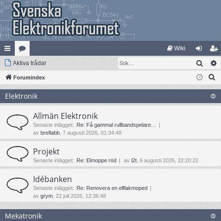
Wiki
Sök
na
Aktiva trådar
at
og
li
S
bb
Forumindex
eg
ga
m
ö
lä
ori
in
ed
Elektronik
k
nk
er
le
Allmän Elektronik
ar
m
Senaste inlägget:
Re: Få gammal rullbandspelare…
av
breflabb
, 7 augusti 2026, 01:34:48
Projekt
Senaste inlägget:
Re: Elmoppe röd
av
l2t
, 6 augusti 2026, 22:20:22
Idébanken
Senaste inlägget:
Re: Renovera en elflakmoped
av
grym
, 22 juli 2026, 12:36:48
Mekatronik