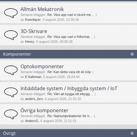
Allmän Mekatronik
Senaste inlägget:
Re: Visa upp vad vi skurit me…
av
frownlayer
, 4 augusti 2026, 12:55:46
3D-Skrivare
Senaste inlägget:
Re: Visa upp vad vi friformat…
av
Henry
, 5 augusti 2026, 09:05:28
Komponenter
Optokomponenter
Senaste inlägget:
Re: Kan detta vara ett ok köp
av
E Kafeman
, 5 augusti 2026, 16:24:44
Inbäddade system / Inbyggda system / IoT
Senaste inlägget:
Re: Värt att bygga ett inbygg…
av
anders_bzn
, 6 augusti 2026, 21:42:32
Övriga komponenter
Senaste inlägget:
Re: Natriumjonbatterier för h…
av
AndersG
, 6 augusti 2026, 11:51:51
Övrigt