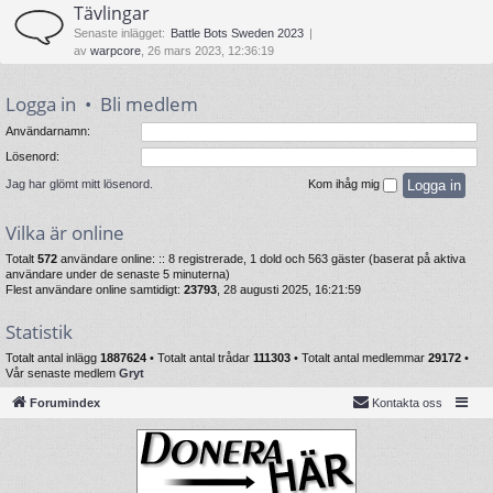
Tävlingar
Senaste inlägget:
Battle Bots Sweden 2023
av
warpcore
, 26 mars 2023, 12:36:19
Logga in
•
Bli medlem
Användarnamn:
Lösenord:
Jag har glömt mitt lösenord.
Kom ihåg mig
Vilka är online
Totalt
572
användare online: :: 8 registrerade, 1 dold och 563 gäster (baserat på aktiva
användare under de senaste 5 minuterna)
Flest användare online samtidigt:
23793
, 28 augusti 2025, 16:21:59
Statistik
Totalt antal inlägg
1887624
• Totalt antal trådar
111303
• Totalt antal medlemmar
29172
•
Vår senaste medlem
Gryt
Forumindex
Kontakta oss