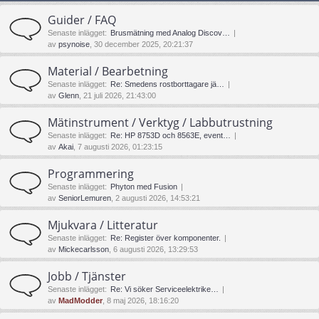
Guider / FAQ
Senaste inlägget:
Brusmätning med Analog Discov…
av
psynoise
, 30 december 2025, 20:21:37
Material / Bearbetning
Senaste inlägget:
Re: Smedens rostborttagare jä…
av
Glenn
, 21 juli 2026, 21:43:00
Mätinstrument / Verktyg / Labbutrustning
Senaste inlägget:
Re: HP 8753D och 8563E, event…
av
Akai
, 7 augusti 2026, 01:23:15
Programmering
Senaste inlägget:
Phyton med Fusion
av
SeniorLemuren
, 2 augusti 2026, 14:53:21
Mjukvara / Litteratur
Senaste inlägget:
Re: Register över komponenter.
av
Mickecarlsson
, 6 augusti 2026, 13:29:53
Jobb / Tjänster
Senaste inlägget:
Re: Vi söker Serviceelektrike…
av
MadModder
, 8 maj 2026, 18:16:20