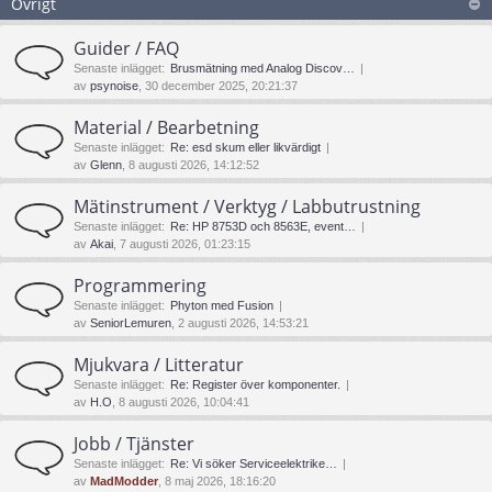
Övrigt
Guider / FAQ
Senaste inlägget:
Brusmätning med Analog Discov…
av
psynoise
, 30 december 2025, 20:21:37
Material / Bearbetning
Senaste inlägget:
Re: esd skum eller likvärdigt
av
Glenn
, 8 augusti 2026, 14:12:52
Mätinstrument / Verktyg / Labbutrustning
Senaste inlägget:
Re: HP 8753D och 8563E, event…
av
Akai
, 7 augusti 2026, 01:23:15
Programmering
Senaste inlägget:
Phyton med Fusion
av
SeniorLemuren
, 2 augusti 2026, 14:53:21
Mjukvara / Litteratur
Senaste inlägget:
Re: Register över komponenter.
av
H.O
, 8 augusti 2026, 10:04:41
Jobb / Tjänster
Senaste inlägget:
Re: Vi söker Serviceelektrike…
av
MadModder
, 8 maj 2026, 18:16:20