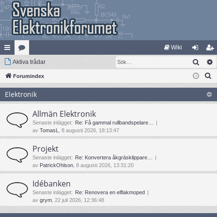
Wiki
Sök
na
Aktiva trådar
at
og
li
S
bb
Forumindex
eg
ga
m
ö
lä
ori
in
ed
Elektronik
k
nk
er
le
Allmän Elektronik
ar
m
Senaste inlägget:
Re: Få gammal rullbandspelare…
av
TomasL
, 8 augusti 2026, 18:13:47
Projekt
Senaste inlägget:
Re: Konvertera åkgräsklippare…
av
PatrickOhlson
, 8 augusti 2026, 13:31:20
Idébanken
Senaste inlägget:
Re: Renovera en elflakmoped
av
grym
, 22 juli 2026, 12:36:48