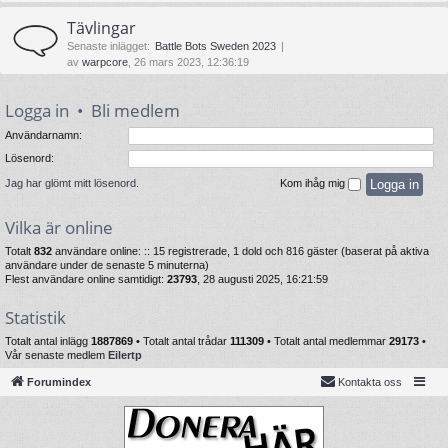
Tävlingar
Senaste inlägget:
Battle Bots Sweden 2023
av
warpcore
, 26 mars 2023, 12:36:19
Logga in
•
Bli medlem
Användarnamn:
Lösenord:
Jag har glömt mitt lösenord.
Kom ihåg mig
Vilka är online
Totalt
832
användare online: :: 15 registrerade, 1 dold och 816 gäster (baserat på aktiva
användare under de senaste 5 minuterna)
Flest användare online samtidigt:
23793
, 28 augusti 2025, 16:21:59
Statistik
Totalt antal inlägg
1887869
• Totalt antal trådar
111309
• Totalt antal medlemmar
29173
•
Vår senaste medlem
Eilertp
Forumindex
Kontakta oss