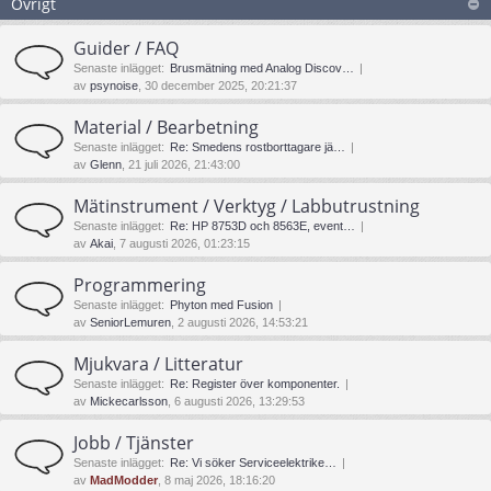
Övrigt
Guider / FAQ
Senaste inlägget:
Brusmätning med Analog Discov…
av
psynoise
, 30 december 2025, 20:21:37
Material / Bearbetning
Senaste inlägget:
Re: Smedens rostborttagare jä…
av
Glenn
, 21 juli 2026, 21:43:00
Mätinstrument / Verktyg / Labbutrustning
Senaste inlägget:
Re: HP 8753D och 8563E, event…
av
Akai
, 7 augusti 2026, 01:23:15
Programmering
Senaste inlägget:
Phyton med Fusion
av
SeniorLemuren
, 2 augusti 2026, 14:53:21
Mjukvara / Litteratur
Senaste inlägget:
Re: Register över komponenter.
av
Mickecarlsson
, 6 augusti 2026, 13:29:53
Jobb / Tjänster
Senaste inlägget:
Re: Vi söker Serviceelektrike…
av
MadModder
, 8 maj 2026, 18:16:20