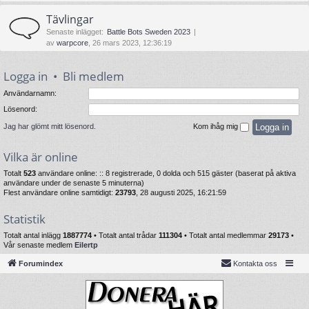
Tävlingar
Senaste inlägget:
Battle Bots Sweden 2023
av
warpcore
, 26 mars 2023, 12:36:19
Logga in
•
Bli medlem
Användarnamn:
Lösenord:
Jag har glömt mitt lösenord.
Kom ihåg mig
Vilka är online
Totalt
523
användare online: :: 8 registrerade, 0 dolda och 515 gäster (baserat på aktiva
användare under de senaste 5 minuterna)
Flest användare online samtidigt:
23793
, 28 augusti 2025, 16:21:59
Statistik
Totalt antal inlägg
1887774
• Totalt antal trådar
111304
• Totalt antal medlemmar
29173
•
Vår senaste medlem
Eilertp
Forumindex
Kontakta oss