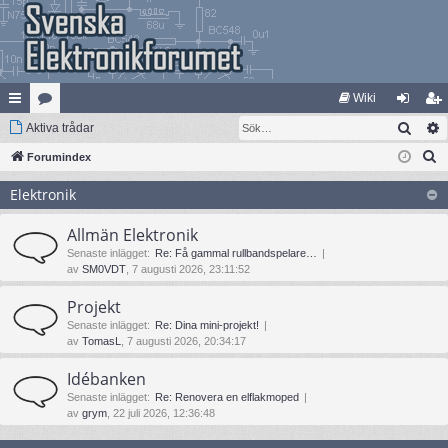
Wiki
Sök
na
Aktiva trådar
at
og
li
S
bb
Forumindex
eg
ga
m
ö
lä
ori
in
ed
Elektronik
k
nk
er
le
Allmän Elektronik
ar
m
Senaste inlägget:
Re: Få gammal rullbandspelare…
av
SM0VDT
, 7 augusti 2026, 23:11:52
Projekt
Senaste inlägget:
Re: Dina mini-projekt!
av
TomasL
, 7 augusti 2026, 20:34:17
Idébanken
Senaste inlägget:
Re: Renovera en elflakmoped
av
grym
, 22 juli 2026, 12:36:48