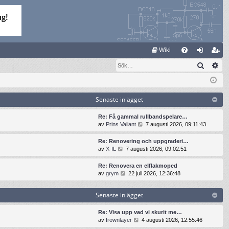
S
Wiki
Sök
Av
FA
og
li
Q
ga
m
in
ed
Senaste inlägget
le
Re: Få gammal rullbandspelare…
G
av
Prins Valiant
7 augusti 2026, 09:11:43
m
å
t
Re: Renovering och uppgraderi…
i
G
av
X-IL
7 augusti 2026, 09:02:51
l
å
l
t
Re: Renovera en elflakmoped
d
i
G
av
grym
22 juli 2026, 12:36:48
e
l
å
t
l
t
s
Senaste inlägget
d
i
e
e
l
n
t
l
Re: Visa upp vad vi skurit me…
a
s
d
G
av
frownlayer
4 augusti 2026, 12:55:46
s
e
e
å