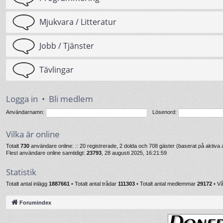
Mjukvara / Litteratur
Jobb / Tjänster
Tävlingar
Logga in
•
Bli medlem
Användarnamn:
Lösenord:
Vilka är online
Totalt
730
användare online: :: 20 registrerade, 2 dolda och 708 gäster (baserat på aktiv
Flest användare online samtidigt:
23793
, 28 augusti 2025, 16:21:59
Statistik
Totalt antal inlägg
1887661
• Totalt antal trådar
111303
• Totalt antal medlemmar
29172
• V
Forumindex