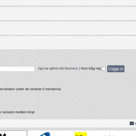
Jag har glömt mitt lösenord.
|
Kom ihåg mig
a användare under de senaste 5 minuterna)
år senaste medlem
Gryt