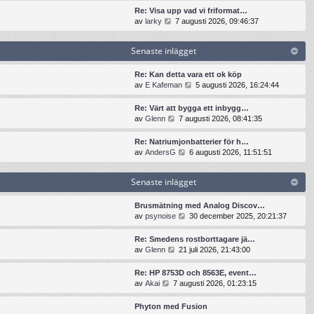
t
n
t
t
Re: Visa upp vad vi friformat…
e
a
s
i
G
av
larky
7 augusti 2026, 09:46:37
i
s
e
l
å
n
t
n
l
t
l
e
Senaste inlägget
a
d
i
ä
i
s
e
l
g
n
t
t
l
Re: Kan detta vara ett ok köp
g
l
e
s
d
G
av
E Kafeman
5 augusti 2026, 16:24:44
e
ä
i
e
e
å
t
g
n
n
t
t
Re: Värt att bygga ett inbygg…
g
l
a
s
i
G
av
Glenn
7 augusti 2026, 08:41:35
e
ä
s
e
l
å
t
g
t
n
l
t
Re: Natriumjonbatterier för h…
g
e
a
d
i
G
av
AndersG
6 augusti 2026, 11:51:51
e
i
s
e
l
å
t
n
t
t
l
t
l
e
s
Senaste inlägget
d
i
ä
i
e
e
l
g
n
n
t
l
Brusmätning med Analog Discov…
g
l
a
s
d
G
av
psynoise
30 december 2025, 20:21:37
e
ä
s
e
e
å
t
g
t
n
t
t
Re: Smedens rostborttagare jä…
g
e
a
s
i
G
av
Glenn
21 juli 2026, 21:43:00
e
i
s
e
l
å
t
n
t
n
l
t
Re: HP 8753D och 8563E, event…
l
e
a
d
i
G
av
Akai
7 augusti 2026, 01:23:15
ä
i
s
e
l
å
g
n
t
t
l
t
g
Phyton med Fusion
l
e
s
d