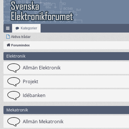
Kategorier
na
Aktiva trådar
bb
Forumindex
lä
Elektronik
nk
Allmän Elektronik
ar
Projekt
Idébanken
Mekatronik
Allmän Mekatronik