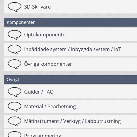
3D-Skrivare
Komponenter
Optokomponenter
Inbäddade system / Inbyggda system / IoT
Övriga komponenter
Övrigt
Guider / FAQ
Material / Bearbetning
Mätinstrument / Verktyg / Labbutrustning
Programmering