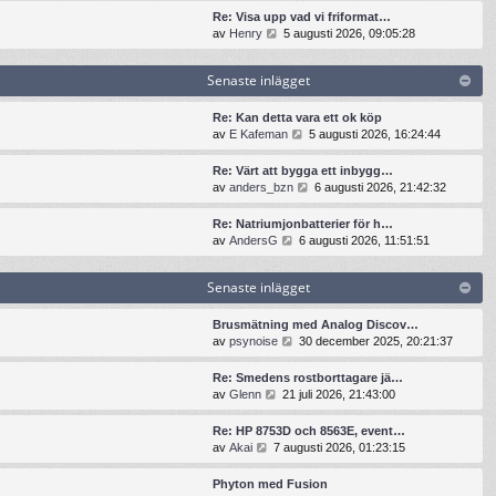
t
n
t
t
Re: Visa upp vad vi friformat…
e
a
s
i
G
av
Henry
5 augusti 2026, 09:05:28
i
s
e
l
å
n
t
n
l
t
l
e
Senaste inlägget
a
d
i
ä
i
s
e
l
g
n
t
t
l
Re: Kan detta vara ett ok köp
g
l
e
s
d
G
av
E Kafeman
5 augusti 2026, 16:24:44
e
ä
i
e
e
å
t
g
n
n
t
t
Re: Värt att bygga ett inbygg…
g
l
a
s
i
G
av
anders_bzn
6 augusti 2026, 21:42:32
e
ä
s
e
l
å
t
g
t
n
l
t
Re: Natriumjonbatterier för h…
g
e
a
d
i
G
av
AndersG
6 augusti 2026, 11:51:51
e
i
s
e
l
å
t
n
t
t
l
t
l
e
s
Senaste inlägget
d
i
ä
i
e
e
l
g
n
n
t
l
Brusmätning med Analog Discov…
g
l
a
s
d
G
av
psynoise
30 december 2025, 20:21:37
e
ä
s
e
e
å
t
g
t
n
t
t
Re: Smedens rostborttagare jä…
g
e
a
s
i
G
av
Glenn
21 juli 2026, 21:43:00
e
i
s
e
l
å
t
n
t
n
l
t
Re: HP 8753D och 8563E, event…
l
e
a
d
i
G
av
Akai
7 augusti 2026, 01:23:15
ä
i
s
e
l
å
g
n
t
t
l
t
g
Phyton med Fusion
l
e
s
d