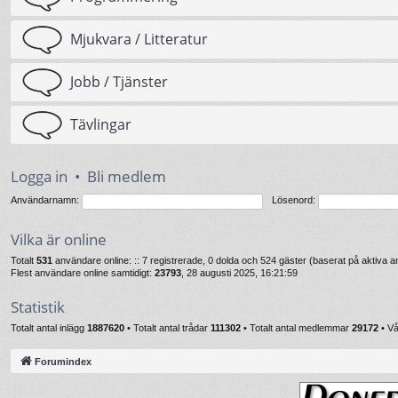
Mjukvara / Litteratur
Jobb / Tjänster
Tävlingar
Logga in
•
Bli medlem
Användarnamn:
Lösenord:
Vilka är online
Totalt
531
användare online: :: 7 registrerade, 0 dolda och 524 gäster (baserat på aktiva
Flest användare online samtidigt:
23793
, 28 augusti 2025, 16:21:59
Statistik
Totalt antal inlägg
1887620
• Totalt antal trådar
111302
• Totalt antal medlemmar
29172
• V
Forumindex