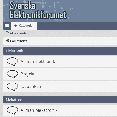
Kategorier
na
Aktiva trådar
bb
Forumindex
lä
Elektronik
nk
Allmän Elektronik
ar
Projekt
Idébanken
Mekatronik
Allmän Mekatronik