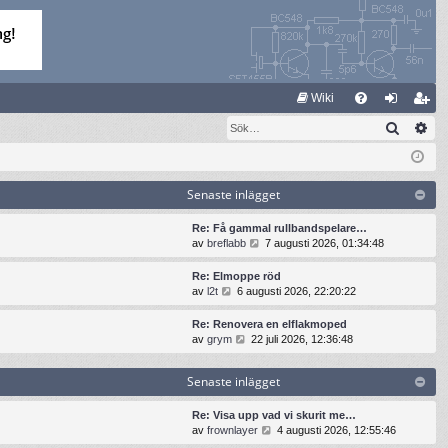
S
Wiki
Sök
Av
FA
og
li
Q
ga
m
in
ed
Senaste inlägget
le
Re: Få gammal rullbandspelare…
G
av
breflabb
7 augusti 2026, 01:34:48
m
å
t
Re: Elmoppe röd
i
G
av
l2t
6 augusti 2026, 22:20:22
l
å
l
t
Re: Renovera en elflakmoped
d
i
G
av
grym
22 juli 2026, 12:36:48
e
l
å
t
l
t
s
Senaste inlägget
d
i
e
e
l
n
t
l
Re: Visa upp vad vi skurit me…
a
s
d
G
av
frownlayer
4 augusti 2026, 12:55:46
s
e
e
å