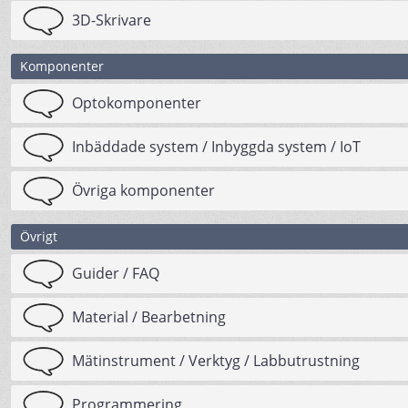
3D-Skrivare
Komponenter
Optokomponenter
Inbäddade system / Inbyggda system / IoT
Övriga komponenter
Övrigt
Guider / FAQ
Material / Bearbetning
Mätinstrument / Verktyg / Labbutrustning
Programmering