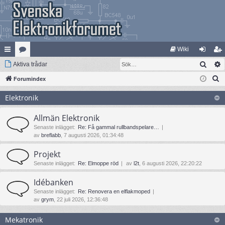
Wiki
Sök
na
Aktiva trådar
at
og
li
S
bb
Forumindex
eg
ga
m
ö
lä
ori
in
ed
Elektronik
k
nk
er
le
Allmän Elektronik
ar
m
Senaste inlägget:
Re: Få gammal rullbandspelare…
av
breflabb
, 7 augusti 2026, 01:34:48
Projekt
Senaste inlägget:
Re: Elmoppe röd
av
l2t
, 6 augusti 2026, 22:20:22
Idébanken
Senaste inlägget:
Re: Renovera en elflakmoped
av
grym
, 22 juli 2026, 12:36:48
Mekatronik