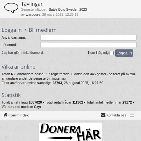
Tävlingar
Senaste inlägget:
Battle Bots Sweden 2023
av
warpcore
, 26 mars 2023, 12:36:19
Logga in
•
Bli medlem
Användarnamn:
Lösenord:
Jag har glömt mitt lösenord.
Kom ihåg mig
Vilka är online
Totalt
453
användare online: :: 7 registrerade, 0 dolda och 446 gäster (baserat på aktiva
användare under de senaste 5 minuterna)
Flest användare online samtidigt:
23793
, 28 augusti 2025, 16:21:59
Statistik
Totalt antal inlägg
1887620
• Totalt antal trådar
111302
• Totalt antal medlemmar
29172
•
Vår senaste medlem
Gryt
Forumindex
Kontakta oss