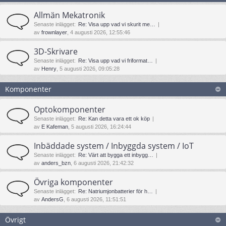
Allmän Mekatronik
Senaste inlägget:
Re: Visa upp vad vi skurit me…
av
frownlayer
, 4 augusti 2026, 12:55:46
3D-Skrivare
Senaste inlägget:
Re: Visa upp vad vi friformat…
av
Henry
, 5 augusti 2026, 09:05:28
Komponenter
Optokomponenter
Senaste inlägget:
Re: Kan detta vara ett ok köp
av
E Kafeman
, 5 augusti 2026, 16:24:44
Inbäddade system / Inbyggda system / IoT
Senaste inlägget:
Re: Värt att bygga ett inbygg…
av
anders_bzn
, 6 augusti 2026, 21:42:32
Övriga komponenter
Senaste inlägget:
Re: Natriumjonbatterier för h…
av
AndersG
, 6 augusti 2026, 11:51:51
Övrigt