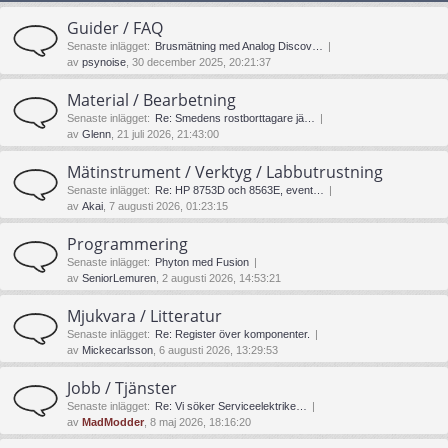
Guider / FAQ
Senaste inlägget:
Brusmätning med Analog Discov…
av
psynoise
, 30 december 2025, 20:21:37
Material / Bearbetning
Senaste inlägget:
Re: Smedens rostborttagare jä…
av
Glenn
, 21 juli 2026, 21:43:00
Mätinstrument / Verktyg / Labbutrustning
Senaste inlägget:
Re: HP 8753D och 8563E, event…
av
Akai
, 7 augusti 2026, 01:23:15
Programmering
Senaste inlägget:
Phyton med Fusion
av
SeniorLemuren
, 2 augusti 2026, 14:53:21
Mjukvara / Litteratur
Senaste inlägget:
Re: Register över komponenter.
av
Mickecarlsson
, 6 augusti 2026, 13:29:53
Jobb / Tjänster
Senaste inlägget:
Re: Vi söker Serviceelektrike…
av
MadModder
, 8 maj 2026, 18:16:20