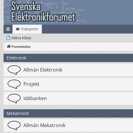
Kategorier
na
Aktiva trådar
bb
Forumindex
lä
Elektronik
nk
Allmän Elektronik
ar
Projekt
Idébanken
Mekatronik
Allmän Mekatronik