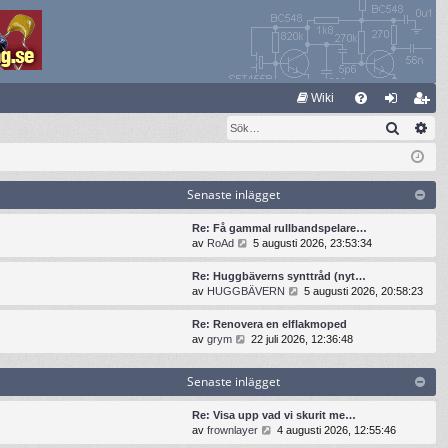
S
Wiki
Sök
Av
FA
og
li
Q
ga
m
in
ed
Senaste inlägget
le
Re: Få gammal rullbandspelare…
G
av
RoAd
5 augusti 2026, 23:53:34
m
å
t
Re: Huggbäverns synttråd (nyt…
i
G
av
HUGGBÄVERN
5 augusti 2026, 20:58:23
l
å
l
t
Re: Renovera en elflakmoped
d
i
G
av
grym
22 juli 2026, 12:36:48
e
l
å
t
l
t
s
Senaste inlägget
d
i
e
e
l
n
t
l
Re: Visa upp vad vi skurit me…
a
s
d
G
av
frownlayer
4 augusti 2026, 12:55:46
s
e
e
å