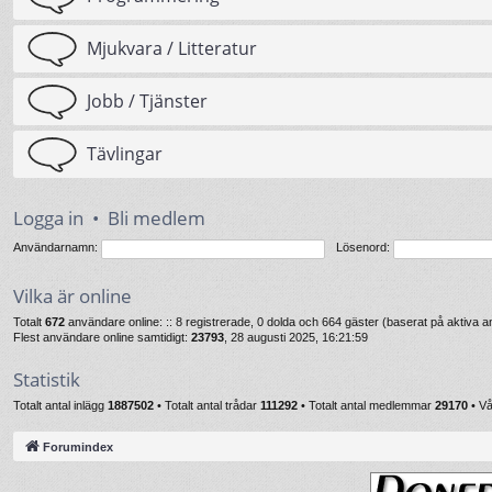
Mjukvara / Litteratur
Jobb / Tjänster
Tävlingar
Logga in
•
Bli medlem
Användarnamn:
Lösenord:
Vilka är online
Totalt
672
användare online: :: 8 registrerade, 0 dolda och 664 gäster (baserat på aktiva
Flest användare online samtidigt:
23793
, 28 augusti 2025, 16:21:59
Statistik
Totalt antal inlägg
1887502
• Totalt antal trådar
111292
• Totalt antal medlemmar
29170
• V
Forumindex