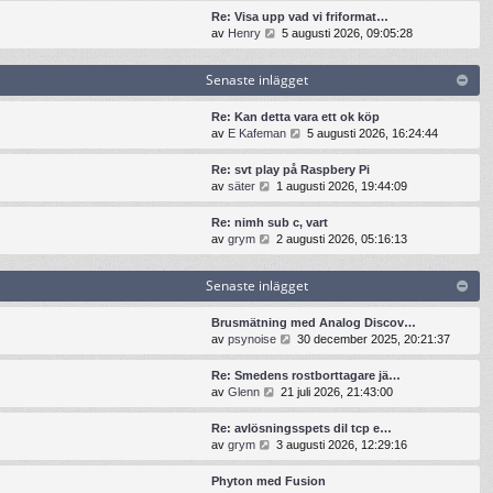
t
n
t
t
Re: Visa upp vad vi friformat…
e
a
s
i
G
av
Henry
5 augusti 2026, 09:05:28
i
s
e
l
å
n
t
n
l
t
l
e
Senaste inlägget
a
d
i
ä
i
s
e
l
g
n
t
t
l
Re: Kan detta vara ett ok köp
g
l
e
s
d
G
av
E Kafeman
5 augusti 2026, 16:24:44
e
ä
i
e
e
å
t
g
n
n
t
t
Re: svt play på Raspbery Pi
g
l
a
s
i
G
av
säter
1 augusti 2026, 19:44:09
e
ä
s
e
l
å
t
g
t
n
l
t
Re: nimh sub c, vart
g
e
a
d
i
G
av
grym
2 augusti 2026, 05:16:13
e
i
s
e
l
å
t
n
t
t
l
t
l
e
s
Senaste inlägget
d
i
ä
i
e
e
l
g
n
n
t
l
Brusmätning med Analog Discov…
g
l
a
s
d
G
av
psynoise
30 december 2025, 20:21:37
e
ä
s
e
e
å
t
g
t
n
t
t
Re: Smedens rostborttagare jä…
g
e
a
s
i
G
av
Glenn
21 juli 2026, 21:43:00
e
i
s
e
l
å
t
n
t
n
l
t
Re: avlösningsspets dil tcp e…
l
e
a
d
i
G
av
grym
3 augusti 2026, 12:29:16
ä
i
s
e
l
å
g
n
t
t
l
t
g
Phyton med Fusion
l
e
s
d