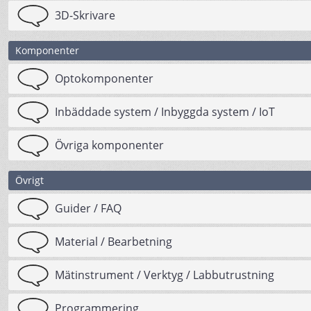
3D-Skrivare
Komponenter
Optokomponenter
Inbäddade system / Inbyggda system / IoT
Övriga komponenter
Övrigt
Guider / FAQ
Material / Bearbetning
Mätinstrument / Verktyg / Labbutrustning
Programmering