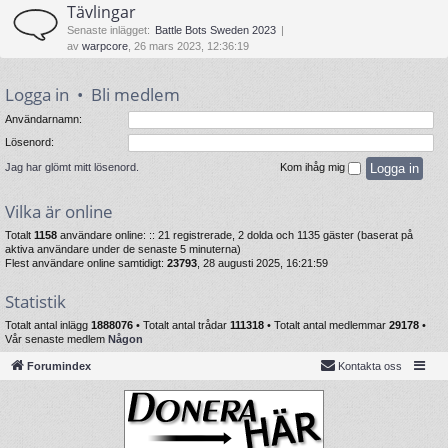
Tävlingar
Senaste inlägget:
Battle Bots Sweden 2023
av
warpcore
, 26 mars 2023, 12:36:19
Logga in
•
Bli medlem
Användarnamn:
Lösenord:
Jag har glömt mitt lösenord.
Kom ihåg mig
Vilka är online
Totalt
1158
användare online: :: 21 registrerade, 2 dolda och 1135 gäster (baserat på
aktiva användare under de senaste 5 minuterna)
Flest användare online samtidigt:
23793
, 28 augusti 2025, 16:21:59
Statistik
Totalt antal inlägg
1888076
• Totalt antal trådar
111318
• Totalt antal medlemmar
29178
•
Vår senaste medlem
Någon
Forumindex
Kontakta oss