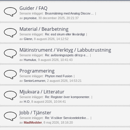
Guider / FAQ
Senaste inlägget:
Brusmätning med Analog Discov…
av
psynoise
, 30 december 2025, 20:21:37
Material / Bearbetning
Senaste inlägget:
Re: esd skum eller likvärdigt
av
Glenn
, 8 augusti 2026, 14:12:52
Mätinstrument / Verktyg / Labbutrustning
Senaste inlägget:
Re: avlösningsspets dil tcp e…
av
Humulus
, 9 augusti 2026, 10:41:43
Programmering
Senaste inlägget:
Phyton med Fusion
av
SeniorLemuren
, 2 augusti 2026, 14:53:21
Mjukvara / Litteratur
Senaste inlägget:
Re: Register över komponenter.
av
H.O
, 8 augusti 2026, 10:04:41
Jobb / Tjänster
Senaste inlägget:
Re: Vi söker Serviceelektrike…
av
MadModder
, 8 maj 2026, 18:16:20