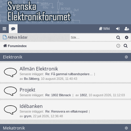
Wiki
Sök
na
Aktiva trådar
at
og
li
S
bb
Forumindex
eg
ga
m
ö
lä
ori
in
ed
Elektronik
k
nk
er
le
Allmän Elektronik
ar
m
Senaste inlägget:
Re: Få gammal rullbandspelare…
av
Bo.Siltberg
, 10 augusti 2026, 11:40:43
Projekt
Senaste inlägget:
Re: 1802 Bilsnack
av
1802
, 10 augusti 2026, 11:12:03
Idébanken
Senaste inlägget:
Re: Renovera en elflakmoped
av
grym
, 22 juli 2026, 12:36:48
Mekatronik