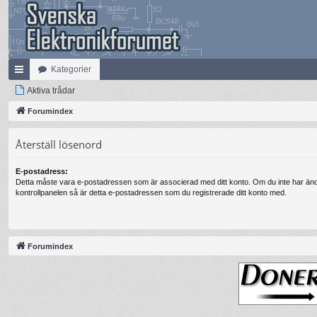
Kategorier
na
Aktiva trådar
bb
Forumindex
lä
Återställ lösenord
nk
E-postadress:
ar
Detta måste vara e-postadressen som är associerad med ditt konto. Om du inte har änd
kontrollpanelen så är detta e-postadressen som du registrerade ditt konto med.
Forumindex