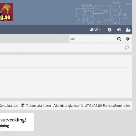
S
Wiki
Sök
Av
FA
og
li
Q
ga
m
in
ed
le
m
Kontakta oss
Ta bort alla kakor
Alla tidsangivelser är UTC+02:00 Europe/Stockholm