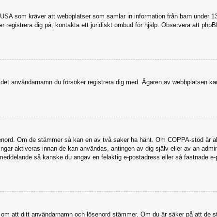
USA som kräver att webbplatser som samlar in information från barn under 13 år
ker registrera dig på, kontakta ett juridiskt ombud för hjälp. Observera att ph
dit det användarnamn du försöker registrera dig med. Ägaren av webbplatsen kan
senord. Om de stämmer så kan en av två saker ha hänt. Om COPPA-stöd är akti
eringar aktiveras innan de kan användas, antingen av dig själv eller av an admi
stmeddelande så kanske du angav en felaktig e-postadress eller så fastnade e-
a dig om att ditt användarnamn och lösenord stämmer. Om du är säker på att de s