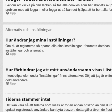
Genom att klicka på den länken så tas alla cookies som har skapats av php
problem med att logga in eller logga ut så kan det hjälpa att ta bort alla 
Upp
Alternativ och inställningar
Hur ändrar jag mina inställningar?
Om du är registrerad så sparas alla dina inställningar i forumets databas. F
inställningar och alternativ.
Upp
Hur förhindrar jag att mitt användarnamn visas i list
I kontrollpanelen under “Inställningar” finns alternativet Dölj att jag är 
dold användare.
Upp
Tiderna stämmer inte!
Det kan vara så att tiderna som visas är för en annan tidszon än den du bef
endast registrerade användare kan byta tidszon, detta gäller även de flesta