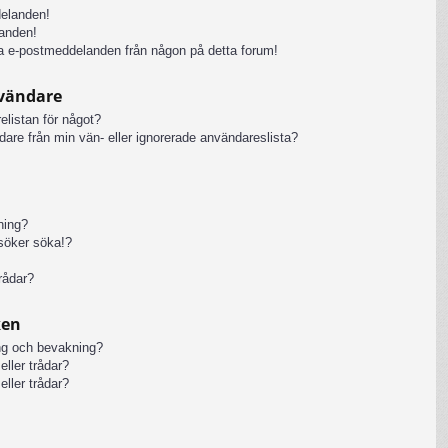
delanden!
anden!
iga e-postmeddelanden från någon på detta forum!
nvändare
elistan för något?
ändare från min vän- eller ignorerade användareslista?
kning?
rsöker söka!?
rådar?
ken
ng och bevakning?
eller trådar?
eller trådar?