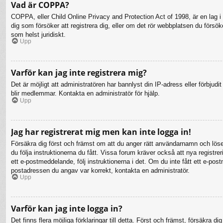
Vad är COPPA?
COPPA, eller Child Online Privacy and Protection Act of 1998, är en lag i 
dig som försöker att registrera dig, eller om det rör webbplatsen du försö
som helst juridiskt.
Upp
Varför kan jag inte registrera mig?
Det är möjligt att administratören har bannlyst din IP-adress eller förbju
blir medlemmar. Kontakta en administratör för hjälp.
Upp
Jag har registrerat mig men kan inte logga in!
Försäkra dig först och främst om att du anger rätt användarnamn och lö
du följa instruktionerna du fått. Vissa forum kräver också att nya registr
ett e-postmeddelande, följ instruktionerna i det. Om du inte fått ett e-po
postadressen du angav var korrekt, kontakta en administratör.
Upp
Varför kan jag inte logga in?
Det finns flera möjliga förklaringar till detta. Först och främst, försäkr