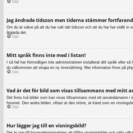
Upp
Jag ändrade tidszon men tiderna stämmer fortfarande
Om du är säker på att du har valt rätt tidszon och att du har har ställt i
åtgärda det.
Upp
Mitt språk finns inte med i listan!
I så fall har förmodligen inte administratören installerat ditt språk eller 
du välkommen att skapa en ny översättning. Mer information finns på ph
Upp
Vad är det för bild som visas tillsammans med mitt
Det finns två bilder som kan visas tillsammans med ett användarnamn i inläg
forumet. Den andra bilden, oftast är den större, är känd som en visningsbil
Upp
Hur lägger jag till en visningsbild?
Det är upp till forumadministratören att tillåta visningsbilder och välja 