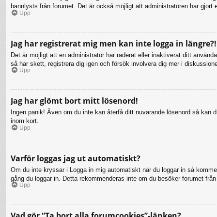
bannlysts från forumet. Det är också möjligt att administratören har gjort 
Upp
Jag har registrerat mig men kan inte logga in längre?!
Det är möjligt att en administratör har raderat eller inaktiverat ditt a
så har skett, registrera dig igen och försök involvera dig mer i diskussion
Upp
Jag har glömt bort mitt lösenord!
Ingen panik! Även om du inte kan återfå ditt nuvarande lösenord så kan du 
inom kort.
Upp
Varför loggas jag ut automatiskt?
Om du inte kryssar i Logga in mig automatiskt när du loggar in så kommer d
gång du loggar in. Detta rekommenderas inte om du besöker forumet från en
Upp
Vad gör “Ta bort alla forumcookies”-länken?