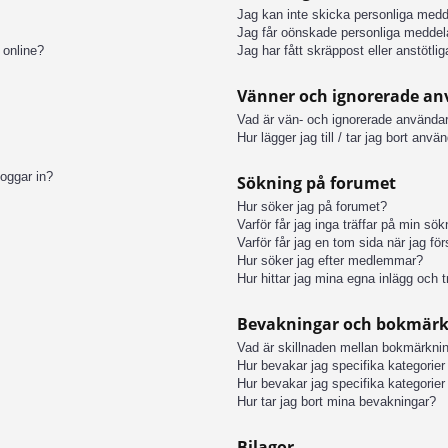
Jag kan inte skicka personliga med
Jag får oönskade personliga meddel
 online?
Jag har fått skräppost eller anstötl
Vänner och ignorerade a
Vad är vän- och ignorerade användar
Hur lägger jag till / tar jag bort anv
loggar in?
Sökning på forumet
Hur söker jag på forumet?
Varför får jag inga träffar på min sö
Varför får jag en tom sida när jag fö
Hur söker jag efter medlemmar?
Hur hittar jag mina egna inlägg och t
Bevakningar och bokmär
Vad är skillnaden mellan bokmärkni
Hur bevakar jag specifika kategorier 
Hur bevakar jag specifika kategorier 
Hur tar jag bort mina bevakningar?
Bilagor