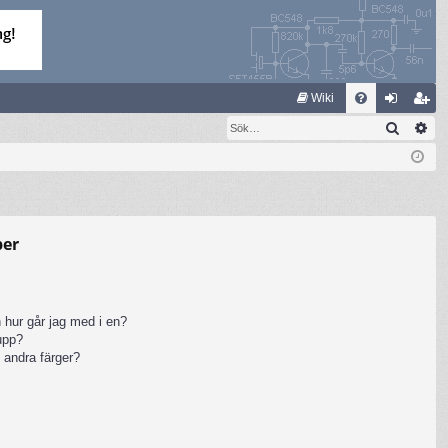
S
Wiki
Sök
Av
FA
og
li
Q
ga
m
in
ed
le
per
m
 hur går jag med i en?
rupp?
 andra färger?