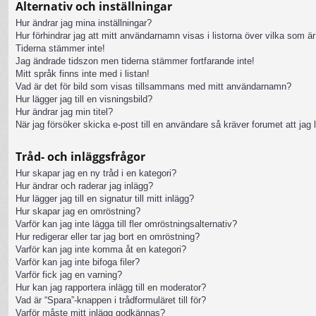
Alternativ och inställningar
Hur ändrar jag mina inställningar?
Hur förhindrar jag att mitt användarnamn visas i listorna över vilka som är
Tiderna stämmer inte!
Jag ändrade tidszon men tiderna stämmer fortfarande inte!
Mitt språk finns inte med i listan!
Vad är det för bild som visas tillsammans med mitt användarnamn?
Hur lägger jag till en visningsbild?
Hur ändrar jag min titel?
När jag försöker skicka e-post till en användare så kräver forumet att jag 
Tråd- och inläggsfrågor
Hur skapar jag en ny tråd i en kategori?
Hur ändrar och raderar jag inlägg?
Hur lägger jag till en signatur till mitt inlägg?
Hur skapar jag en omröstning?
Varför kan jag inte lägga till fler omröstningsalternativ?
Hur redigerar eller tar jag bort en omröstning?
Varför kan jag inte komma åt en kategori?
Varför kan jag inte bifoga filer?
Varför fick jag en varning?
Hur kan jag rapportera inlägg till en moderator?
Vad är “Spara”-knappen i trådformuläret till för?
Varför måste mitt inlägg godkännas?