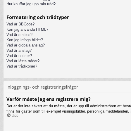
Hur knuffar jag upp min tråd?
Formatering och trådtyper
Vad är BBCode?
Kan jag använda HTML?
Vad är smilies?
Kan jag infoga bilder?
Vad är globala anslag?
Vad är anslag?
Vad är notiser?
Vad är låsta trådar?
Vad är trådikoner?
Inloggnings- och registreringsfrågor
Varför måste jag ens registrera mig?
Det är det inte säkert att du måste, det är upp till administratören att bes
finns för gäster som till exempel visningsbilder, personliga meddelanden
Upp