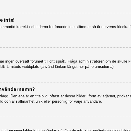
 inte!
n sommartid korrekt och tiderna fortfarande inte stämmer så är serverns klocka 
så har ingen översatt forumet till ditt språk. Fråga administratören om de skulle
pBB Limiteds webbplats (använd länken längst ner på forumsidorna).
 användarnamn?
g. Den ena är en titelbild, oftast är dessa bilder i form av stjärnor, prickar 
d och är i allmänhet unik eller personlig för varje användare.
vilka sätt visningsbilder kan användas på. Om du inte kan använda visningsbilde