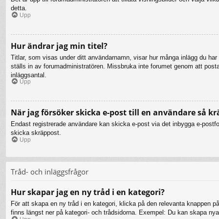
detta.
Upp
Hur ändrar jag min titel?
Titlar, som visas under ditt användarnamn, visar hur många inlägg du har gj
ställs in av forumadministratören. Missbruka inte forumet genom att posta i
inläggsantal.
Upp
När jag försöker skicka e-post till en användare så kr
Endast registrerade användare kan skicka e-post via det inbygga e-postfor
skicka skräppost.
Upp
Tråd- och inläggsfrågor
Hur skapar jag en ny tråd i en kategori?
För att skapa en ny tråd i en kategori, klicka på den relevanta knappen på
finns längst ner på kategori- och trådsidorna. Exempel: Du kan skapa nya t