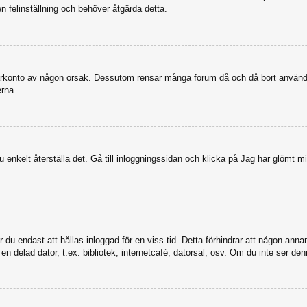
en felinställning och behöver åtgärda detta.
nvändarkonto av någon orsak. Dessutom rensar många forum då och då bort anvä
erna.
enkelt återställa det. Gå till inloggningssidan och klicka på Jag har glömt mi
u endast att hållas inloggad för en viss tid. Detta förhindrar att någon annan 
 delad dator, t.ex. bibliotek, internetcafé, datorsal, osv. Om du inte ser den