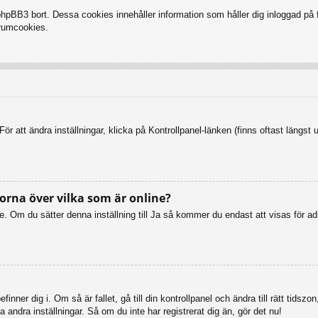
BB3 bort. Dessa cookies innehåller information som håller dig inloggad på fo
forumcookies.
ör att ändra inställningar, klicka på Kontrollpanel-länken (finns oftast längst 
orna över vilka som är online?
online. Om du sätter denna inställning till Ja så kommer du endast att visas fö
inner dig i. Om så är fallet, gå till din kontrollpanel och ändra till rätt tid
 andra inställningar. Så om du inte har registrerat dig än, gör det nu!