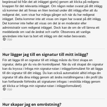
begränsad tid från det att inlägget gjorts) genom att klicka på redigera-
knappen för det relevanta inlägget. Om någon redan svarat på ditt inlägg
så kommer det att finnas en liten textrad under ditt inlägg efter att du
redigerat det, som visar hur många gånger och när du har redigerat
inlägget. Detta kommer inte att visas om ingen har svarat på ditt inlägg.
Det kommer inte heller att visas om det är en moderator eller
administratör som redigerat inlägget. Dock kan de om de vill lämna ett
meddelande om vad de ändrat och varför. Observera att vanliga
användare inte kan ta bort ett inlägg om det redan besvarats.
Upp
Hur lägger jag till en signatur till mitt inlägg?
För att lägga till en signatur till ett inlägg måste du först skapa en
signatur, detta gör du via din kontrollpanel. När du väl skapat din signatur
kan du kryssa i Infoga min signatur-rutan i inläggsformuläret för att lägga
till din signatur till ditt inlägg. Du kan också automatiskt alltid infoga din
signatur till alla dina inlägg genom att ändra inställningarna i din profil (du
kan fortfarande förhindra att signaturen infogas i enskilda inlägg genom
att klicka ur Infoga min signatur-rutan i inläggsformuläret).
Upp
Hur skapar jag en omröstning?