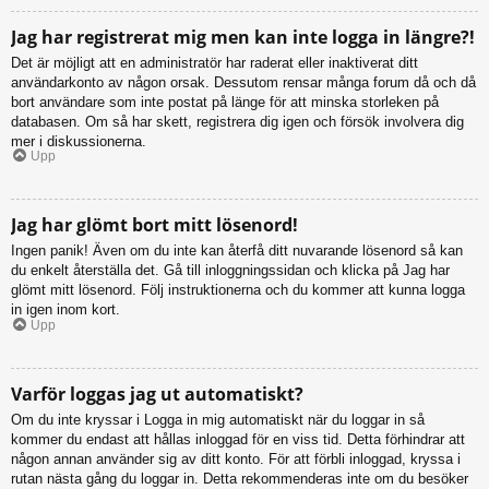
Jag har registrerat mig men kan inte logga in längre?!
Det är möjligt att en administratör har raderat eller inaktiverat ditt
användarkonto av någon orsak. Dessutom rensar många forum då och då
bort användare som inte postat på länge för att minska storleken på
databasen. Om så har skett, registrera dig igen och försök involvera dig
mer i diskussionerna.
Upp
Jag har glömt bort mitt lösenord!
Ingen panik! Även om du inte kan återfå ditt nuvarande lösenord så kan
du enkelt återställa det. Gå till inloggningssidan och klicka på Jag har
glömt mitt lösenord. Följ instruktionerna och du kommer att kunna logga
in igen inom kort.
Upp
Varför loggas jag ut automatiskt?
Om du inte kryssar i Logga in mig automatiskt när du loggar in så
kommer du endast att hållas inloggad för en viss tid. Detta förhindrar att
någon annan använder sig av ditt konto. För att förbli inloggad, kryssa i
rutan nästa gång du loggar in. Detta rekommenderas inte om du besöker