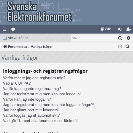
Wiki
Sök
na
Aktiva trådar
at
og
li
S
bb
Forumindex
eg
Vanliga frågor
ga
m
ö
Vanliga frågor
lä
ori
in
ed
k
nk
er
le
Inloggnings- och registreringsfrågor
ar
m
Varför måste jag ens registrera mig?
Vad är COPPA?
Varför kan jag inte registrera mig?
Jag har registrerat mig men kan inte logga in!
Varför kan jag inte logga in?
Jag har registrerat mig men kan inte logga in längre?!
Jag har glömt bort mitt lösenord!
Varför loggas jag ut automatiskt?
Vad gör “Ta bort alla forumcookies”-länken?