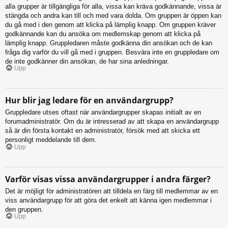
alla grupper är tillgängliga för alla, vissa kan kräva godkännande, vissa är
stängda och andra kan till och med vara dolda. Om gruppen är öppen kan
du gå med i den genom att klicka på lämplig knapp. Om gruppen kräver
godkännande kan du ansöka om medlemskap genom att klicka på
lämplig knapp. Gruppledaren måste godkänna din ansökan och de kan
fråga dig varför du vill gå med i gruppen. Besvära inte en gruppledare om
de inte godkänner din ansökan, de har sina anledningar.
Upp
Hur blir jag ledare för en användargrupp?
Gruppledare utses oftast när användargrupper skapas initialt av en
forumadministratör. Om du är intresserad av att skapa en användargrupp
så är din första kontakt en administratör, försök med att skicka ett
personligt meddelande till dem.
Upp
Varför visas vissa användargrupper i andra färger?
Det är möjligt för administratören att tilldela en färg till medlemmar av en
viss användargrupp för att göra det enkelt att känna igen medlemmar i
den gruppen.
Upp