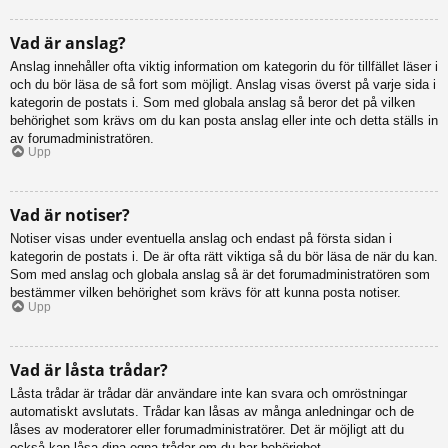
Vad är anslag?
Anslag innehåller ofta viktig information om kategorin du för tillfället läser i
och du bör läsa de så fort som möjligt. Anslag visas överst på varje sida i
kategorin de postats i. Som med globala anslag så beror det på vilken
behörighet som krävs om du kan posta anslag eller inte och detta ställs in
av forumadministratören.
Upp
Vad är notiser?
Notiser visas under eventuella anslag och endast på första sidan i
kategorin de postats i. De är ofta rätt viktiga så du bör läsa de när du kan.
Som med anslag och globala anslag så är det forumadministratören som
bestämmer vilken behörighet som krävs för att kunna posta notiser.
Upp
Vad är låsta trådar?
Låsta trådar är trådar där användare inte kan svara och omröstningar
automatiskt avslutats. Trådar kan låsas av många anledningar och de
låses av moderatorer eller forumadministratörer. Det är möjligt att du
också kan låsa dina egna trådar om du har behörighet.