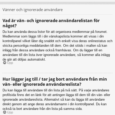
Vänner och ignorerade användare
Vad är vän- och ignorerade användarelistan för
något?
Du kan använda dessa listor för att organisera medlemmar på forumet.
Medlemmar som läggs till i din vänskapslista kommer att visas i din
kontrollpanel vilket låter dig snabbt och enkelt visa deras onlinestatus och
skicka personliga meddelanden till dem. Om det stöds i mallen så kan
inlägg från dessa användare också framhävas. Om du lägger till en
användare till din lista över ignorerade användare, så kommer alla inlägg
de gör att döljas automatiskt.
Upp
Hur lägger jag till / tar jag bort användare från min
vän- eller ignorerade användareslista?
Du kan lägga till användare till din lista på två sätt. På varje användares
profilsida finns det en länk för att antingen lägga till dem till din vän- eller
ignorerade användareslista. Alternativt så kan du lägga till användare
direkt genom att ange deras användarnamn i din kontrollpanel. Du kan
också ta bort användare från din lista på samma sida.
Upp