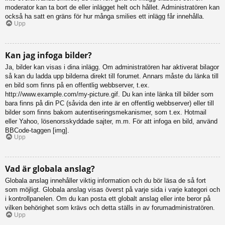
moderator kan ta bort de eller inlägget helt och hållet. Administratören kan
också ha satt en gräns för hur många smilies ett inlägg får innehålla.
Upp
Kan jag infoga bilder?
Ja, bilder kan visas i dina inlägg. Om administratören har aktiverat bilagor
så kan du ladda upp bilderna direkt till forumet. Annars måste du länka till
en bild som finns på en offentlig webbserver, t.ex.
http://www.example.com/my-picture.gif. Du kan inte länka till bilder som
bara finns på din PC (såvida den inte är en offentlig webbserver) eller till
bilder som finns bakom autentiseringsmekanismer, som t.ex. Hotmail
eller Yahoo, lösenorsskyddade sajter, m.m. För att infoga en bild, använd
BBCode-taggen [img].
Upp
Vad är globala anslag?
Globala anslag innehåller viktig information och du bör läsa de så fort
som möjligt. Globala anslag visas överst på varje sida i varje kategori och
i kontrollpanelen. Om du kan posta ett globalt anslag eller inte beror på
vilken behörighet som krävs och detta ställs in av forumadministratören.
Upp