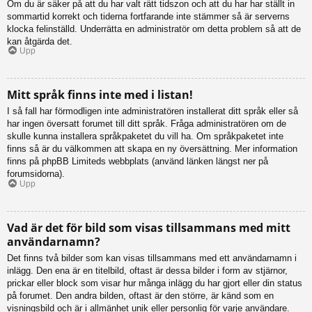
Om du är säker på att du har valt rätt tidszon och att du har har ställt in
sommartid korrekt och tiderna fortfarande inte stämmer så är serverns
klocka felinställd. Underrätta en administratör om detta problem så att de
kan åtgärda det.
Upp
Mitt språk finns inte med i listan!
I så fall har förmodligen inte administratören installerat ditt språk eller så
har ingen översatt forumet till ditt språk. Fråga administratören om de
skulle kunna installera språkpaketet du vill ha. Om språkpaketet inte
finns så är du välkommen att skapa en ny översättning. Mer information
finns på phpBB Limiteds webbplats (använd länken längst ner på
forumsidorna).
Upp
Vad är det för bild som visas tillsammans med mitt
användarnamn?
Det finns två bilder som kan visas tillsammans med ett användarnamn i
inlägg. Den ena är en titelbild, oftast är dessa bilder i form av stjärnor,
prickar eller block som visar hur många inlägg du har gjort eller din status
på forumet. Den andra bilden, oftast är den större, är känd som en
visningsbild och är i allmänhet unik eller personlig för varje användare.