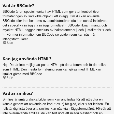
Vad är BBCode?
BBCode är en speciell variant av HTML som ger stor kontroll över
formateringen av särskilda objekt i ett inlägg. Om du kan använda
BBCode eller inte bestäms av administratören (du kan också inaktivera
det i specifika inlägg via inläggsformuläret). BBCode liknar i mångt och
mycket HTML, taggar innesluts av hakparanteser [ och ] istället för < och
>. För mer information om BBCode se guiden som kan nås från
inläggsformuläret.
Upp
Kan jag använda HTML?
Nej. Det är inte möjligt att posta HTML på detta forum och få det tolkat
som HTML. Den mesta formatering som kan göras med HTML kan
istället göras med BBCode.
Upp
Vad är smilies?
Smilies är små grafiska bilder som kan användas för att uttrycka en
känsla genom att använda en kod, t.ex. :) för glad, eller :( för ledsen. En
fullständig lista över alla smilies kan nås via inläggsformuläret. Försök att
inte överanvända smilies, de kan fort göra ett inlägg oläsbart och en