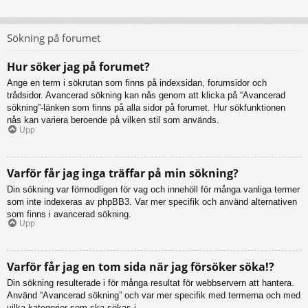
Sökning på forumet
Hur söker jag på forumet?
Ange en term i sökrutan som finns på indexsidan, forumsidor och
trådsidor. Avancerad sökning kan nås genom att klicka på “Avancerad
sökning”-länken som finns på alla sidor på forumet. Hur sökfunktionen
nås kan variera beroende på vilken stil som används.
Upp
Varför får jag inga träffar på min sökning?
Din sökning var förmodligen för vag och innehöll för många vanliga termer
som inte indexeras av phpBB3. Var mer specifik och använd alternativen
som finns i avancerad sökning.
Upp
Varför får jag en tom sida när jag försöker söka!?
Din sökning resulterade i för många resultat för webbservern att hantera.
Använd “Avancerad sökning” och var mer specifik med termerna och med
vilka kategorier som ska sökas i.