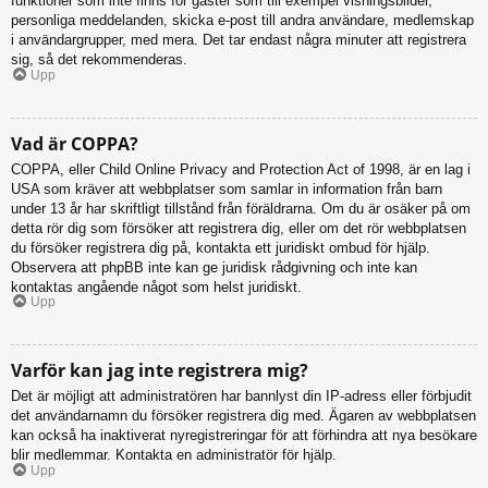
funktioner som inte finns för gäster som till exempel visningsbilder,
personliga meddelanden, skicka e-post till andra användare, medlemskap
i användargrupper, med mera. Det tar endast några minuter att registrera
sig, så det rekommenderas.
Upp
Vad är COPPA?
COPPA, eller Child Online Privacy and Protection Act of 1998, är en lag i
USA som kräver att webbplatser som samlar in information från barn
under 13 år har skriftligt tillstånd från föräldrarna. Om du är osäker på om
detta rör dig som försöker att registrera dig, eller om det rör webbplatsen
du försöker registrera dig på, kontakta ett juridiskt ombud för hjälp.
Observera att phpBB inte kan ge juridisk rådgivning och inte kan
kontaktas angående något som helst juridiskt.
Upp
Varför kan jag inte registrera mig?
Det är möjligt att administratören har bannlyst din IP-adress eller förbjudit
det användarnamn du försöker registrera dig med. Ägaren av webbplatsen
kan också ha inaktiverat nyregistreringar för att förhindra att nya besökare
blir medlemmar. Kontakta en administratör för hjälp.
Upp