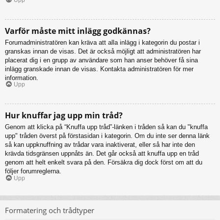
Varför måste mitt inlägg godkännas?
Forumadministratören kan kräva att alla inlägg i kategorin du postar i
granskas innan de visas. Det är också möjligt att administratören har
placerat dig i en grupp av användare som han anser behöver få sina
inlägg granskade innan de visas. Kontakta administratören för mer
information.
Upp
Hur knuffar jag upp min tråd?
Genom att klicka på “Knuffa upp tråd”-länken i tråden så kan du "knuffa
upp" tråden överst på förstasidan i kategorin. Om du inte ser denna länk
så kan uppknuffning av trådar vara inaktiverat, eller så har inte den
krävda tidsgränsen uppnåts än. Det går också att knuffa upp en tråd
genom att helt enkelt svara på den. Försäkra dig dock först om att du
följer forumreglerna.
Upp
Formatering och trådtyper