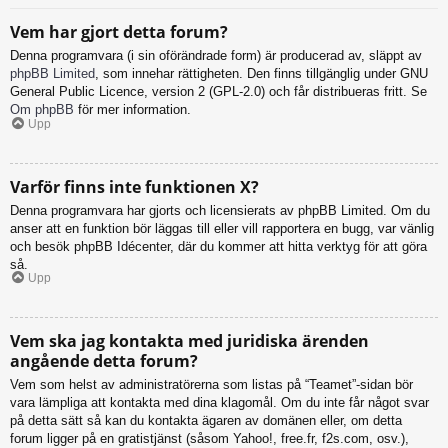
Vem har gjort detta forum?
Denna programvara (i sin oförändrade form) är producerad av, släppt av
phpBB Limited
, som innehar rättigheten. Den finns tillgänglig under GNU
General Public Licence, version 2 (GPL-2.0) och får distribueras fritt. Se
Om phpBB
för mer information.
Upp
Varför finns inte funktionen X?
Denna programvara har gjorts och licensierats av phpBB Limited. Om du
anser att en funktion bör läggas till eller vill rapportera en bugg, var vänlig
och besök phpBB Idécenter, där du kommer att hitta verktyg för att göra
så.
Upp
Vem ska jag kontakta med juridiska ärenden
angående detta forum?
Vem som helst av administratörerna som listas på “Teamet”-sidan bör
vara lämpliga att kontakta med dina klagomål. Om du inte får något svar
på detta sätt så kan du kontakta ägaren av domänen eller, om detta
forum ligger på en gratistjänst (såsom Yahoo!, free.fr, f2s.com, osv.),