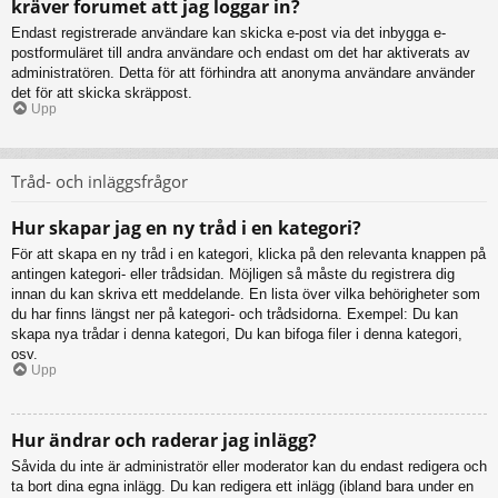
kräver forumet att jag loggar in?
Endast registrerade användare kan skicka e-post via det inbygga e-
postformuläret till andra användare och endast om det har aktiverats av
administratören. Detta för att förhindra att anonyma användare använder
det för att skicka skräppost.
Upp
Tråd- och inläggsfrågor
Hur skapar jag en ny tråd i en kategori?
För att skapa en ny tråd i en kategori, klicka på den relevanta knappen på
antingen kategori- eller trådsidan. Möjligen så måste du registrera dig
innan du kan skriva ett meddelande. En lista över vilka behörigheter som
du har finns längst ner på kategori- och trådsidorna. Exempel: Du kan
skapa nya trådar i denna kategori, Du kan bifoga filer i denna kategori,
osv.
Upp
Hur ändrar och raderar jag inlägg?
Såvida du inte är administratör eller moderator kan du endast redigera och
ta bort dina egna inlägg. Du kan redigera ett inlägg (ibland bara under en