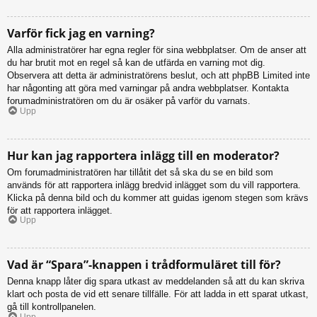
Varför fick jag en varning?
Alla administratörer har egna regler för sina webbplatser. Om de anser att
du har brutit mot en regel så kan de utfärda en varning mot dig.
Observera att detta är administratörens beslut, och att phpBB Limited inte
har någonting att göra med varningar på andra webbplatser. Kontakta
forumadministratören om du är osäker på varför du varnats.
Upp
Hur kan jag rapportera inlägg till en moderator?
Om forumadministratören har tillåtit det så ska du se en bild som
används för att rapportera inlägg bredvid inlägget som du vill rapportera.
Klicka på denna bild och du kommer att guidas igenom stegen som krävs
för att rapportera inlägget.
Upp
Vad är “Spara”-knappen i trådformuläret till för?
Denna knapp låter dig spara utkast av meddelanden så att du kan skriva
klart och posta de vid ett senare tillfälle. För att ladda in ett sparat utkast,
gå till kontrollpanelen.
Upp