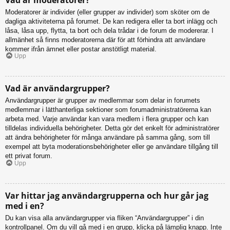
Moderatorer är individer (eller grupper av individer) som sköter om de
dagliga aktiviteterna på forumet. De kan redigera eller ta bort inlägg och
låsa, låsa upp, flytta, ta bort och dela trådar i de forum de modererar. I
allmänhet så finns moderatorerna där för att förhindra att användare
kommer ifrån ämnet eller postar anstötligt material.
Upp
Vad är användargrupper?
Användargrupper är grupper av medlemmar som delar in forumets
medlemmar i lätthanterliga sektioner som forumadministratörerna kan
arbeta med. Varje användar kan vara medlem i flera grupper och kan
tilldelas individuella behörigheter. Detta gör det enkelt för administratörer
att ändra behörigheter för många användare på samma gång, som till
exempel att byta moderationsbehörigheter eller ge användare tillgång till
ett privat forum.
Upp
Var hittar jag användargrupperna och hur går jag
med i en?
Du kan visa alla användargrupper via fliken “Användargrupper” i din
kontrollpanel. Om du vill gå med i en grupp, klicka på lämplig knapp. Inte