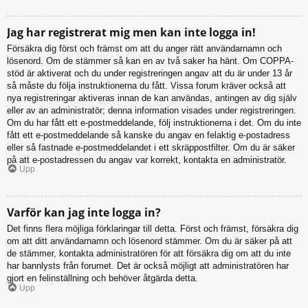
Jag har registrerat mig men kan inte logga in!
Försäkra dig först och främst om att du anger rätt användarnamn och
lösenord. Om de stämmer så kan en av två saker ha hänt. Om COPPA-
stöd är aktiverat och du under registreringen angav att du är under 13 år
så måste du följa instruktionerna du fått. Vissa forum kräver också att
nya registreringar aktiveras innan de kan användas, antingen av dig själv
eller av an administratör; denna information visades under registreringen.
Om du har fått ett e-postmeddelande, följ instruktionerna i det. Om du inte
fått ett e-postmeddelande så kanske du angav en felaktig e-postadress
eller så fastnade e-postmeddelandet i ett skräppostfilter. Om du är säker
på att e-postadressen du angav var korrekt, kontakta en administratör.
Upp
Varför kan jag inte logga in?
Det finns flera möjliga förklaringar till detta. Först och främst, försäkra dig
om att ditt användarnamn och lösenord stämmer. Om du är säker på att
de stämmer, kontakta administratören för att försäkra dig om att du inte
har bannlysts från forumet. Det är också möjligt att administratören har
gjort en felinställning och behöver åtgärda detta.
Upp