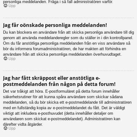
personliga meddelanden. Fråga i så fall administratören varför.
Upp
Jag får oönskade personliga meddelanden!
Du kan blockera en användare från att skicka personliga användare till dig
genom att använda meddelanderegler som du ställer in i din kontrollpanel.
Om du får anstötliga personliga meddelanden från en viss användare så
bör du informera forumadministratören, de har makten att förhindra en
användare från att skicka personliga meddelanden överhuvudtaget.
Upp
Jag har fått skräppost eller anstötliga e-
postmeddelanden från någon på detta forum!
Det var tråkigt att höra. E-postformuläret på detta forum innehåller
säkerhetsrutiner för att kunna spåra användare som skickar sådana
meddelanden, så du bör skicka ett e-postmeddelande till administratören
med en fullständig kopia av e-postmeddelandet du fått. Det är väldigt
viktigt att inkludera e-posthuvudet (detta innehåller detaljer om
användaren som skickat e-postmeddelandet). Administratören kan
därefter vidta åtgärder.
Upp