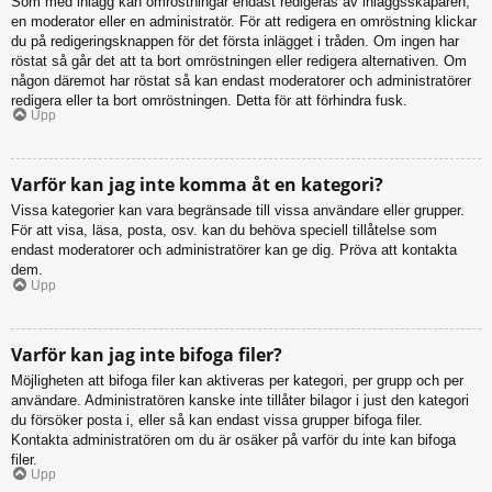
Som med inlägg kan omröstningar endast redigeras av inläggsskaparen,
en moderator eller en administratör. För att redigera en omröstning klickar
du på redigeringsknappen för det första inlägget i tråden. Om ingen har
röstat så går det att ta bort omröstningen eller redigera alternativen. Om
någon däremot har röstat så kan endast moderatorer och administratörer
redigera eller ta bort omröstningen. Detta för att förhindra fusk.
Upp
Varför kan jag inte komma åt en kategori?
Vissa kategorier kan vara begränsade till vissa användare eller grupper.
För att visa, läsa, posta, osv. kan du behöva speciell tillåtelse som
endast moderatorer och administratörer kan ge dig. Pröva att kontakta
dem.
Upp
Varför kan jag inte bifoga filer?
Möjligheten att bifoga filer kan aktiveras per kategori, per grupp och per
användare. Administratören kanske inte tillåter bilagor i just den kategori
du försöker posta i, eller så kan endast vissa grupper bifoga filer.
Kontakta administratören om du är osäker på varför du inte kan bifoga
filer.
Upp