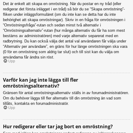
Det är enkelt att skapa en omröstning. När du postar en ny tråd (eller
redigerar det första inlägget i en tråd) så bör du se “Skapa omröstning”-
fliken under inläggsformuläret (om du inte kan se detta har du inte
behörighet att skapa omröstningar). Skriv in en fråga för omröstningen i
“Omröstningsfråga”-rutan och sedan minst två alternativ i
“Omröstningsalternativ”-rutan (hur många alternativ du får ha som mest
bestäms av administratören) med varje alternativ separerat med en
radbrytning. Du kan också välja det antal val användaren får välja under
“Alternativ per användare”, en gräns för hur länge omröstningen ska vara
(0 för en omröstning som aldrig tar slut) och till sist kan du välja om
användarna får ändra sin röst.
Upp
Varför kan jag inte lägga till fler
omröstningsalternativ?
Gränsen för antal omröstningsalternativ ställs in av forumadministratören.
Om du behöver lägga till fler alternativ till din omröstning än vad som
tillåts, kontakta en forumadministratör.
Upp
Hur redigerar eller tar jag bort en omröstning?