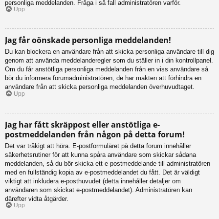
personliga meddelanden. Fråga i så fall administratören varför.
Upp
Jag får oönskade personliga meddelanden!
Du kan blockera en användare från att skicka personliga användare till dig
genom att använda meddelanderegler som du ställer in i din kontrollpanel.
Om du får anstötliga personliga meddelanden från en viss användare så
bör du informera forumadministratören, de har makten att förhindra en
användare från att skicka personliga meddelanden överhuvudtaget.
Upp
Jag har fått skräppost eller anstötliga e-
postmeddelanden från någon på detta forum!
Det var tråkigt att höra. E-postformuläret på detta forum innehåller
säkerhetsrutiner för att kunna spåra användare som skickar sådana
meddelanden, så du bör skicka ett e-postmeddelande till administratören
med en fullständig kopia av e-postmeddelandet du fått. Det är väldigt
viktigt att inkludera e-posthuvudet (detta innehåller detaljer om
användaren som skickat e-postmeddelandet). Administratören kan
därefter vidta åtgärder.
Upp