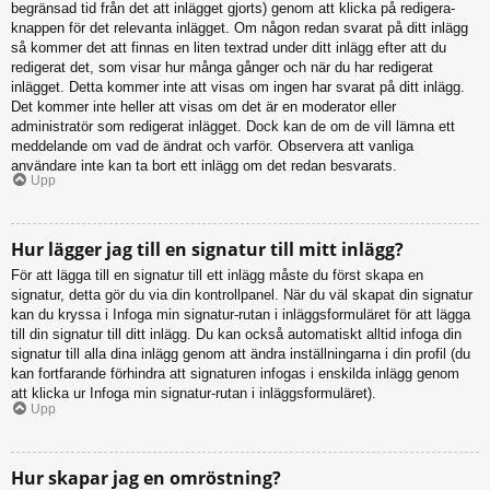
begränsad tid från det att inlägget gjorts) genom att klicka på redigera-
knappen för det relevanta inlägget. Om någon redan svarat på ditt inlägg
så kommer det att finnas en liten textrad under ditt inlägg efter att du
redigerat det, som visar hur många gånger och när du har redigerat
inlägget. Detta kommer inte att visas om ingen har svarat på ditt inlägg.
Det kommer inte heller att visas om det är en moderator eller
administratör som redigerat inlägget. Dock kan de om de vill lämna ett
meddelande om vad de ändrat och varför. Observera att vanliga
användare inte kan ta bort ett inlägg om det redan besvarats.
Upp
Hur lägger jag till en signatur till mitt inlägg?
För att lägga till en signatur till ett inlägg måste du först skapa en
signatur, detta gör du via din kontrollpanel. När du väl skapat din signatur
kan du kryssa i Infoga min signatur-rutan i inläggsformuläret för att lägga
till din signatur till ditt inlägg. Du kan också automatiskt alltid infoga din
signatur till alla dina inlägg genom att ändra inställningarna i din profil (du
kan fortfarande förhindra att signaturen infogas i enskilda inlägg genom
att klicka ur Infoga min signatur-rutan i inläggsformuläret).
Upp
Hur skapar jag en omröstning?