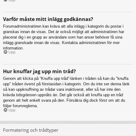
Varför måste mitt inlägg godkännas?
Forumadministratören kan kräva att alla inlägg i kategorin du postar i
granskas innan de visas. Det är också möjligt att administratören har
placerat dig i en grupp av användare som han anser behöver få sina
inlägg granskade innan de visas. Kontakta administratören för mer
information.
Upp
Hur knuffar jag upp min tråd?
Genom att klicka på “Knuffa upp tråd”-länken i tråden så kan du "knuffa
upp" tråden överst på förstasidan i kategorin. Om du inte ser denna länk
så kan uppknuffning av trådar vara inaktiverat, eller så har inte den
krävda tidsgränsen uppnåts än. Det går också att knuffa upp en tråd
genom att helt enkelt svara på den. Försäkra dig dock först om att du
följer forumreglerna.
Upp
Formatering och trådtyper