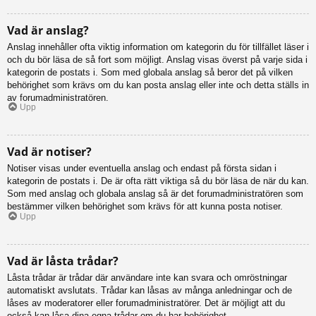
Vad är anslag?
Anslag innehåller ofta viktig information om kategorin du för tillfället läser i
och du bör läsa de så fort som möjligt. Anslag visas överst på varje sida i
kategorin de postats i. Som med globala anslag så beror det på vilken
behörighet som krävs om du kan posta anslag eller inte och detta ställs in
av forumadministratören.
Upp
Vad är notiser?
Notiser visas under eventuella anslag och endast på första sidan i
kategorin de postats i. De är ofta rätt viktiga så du bör läsa de när du kan.
Som med anslag och globala anslag så är det forumadministratören som
bestämmer vilken behörighet som krävs för att kunna posta notiser.
Upp
Vad är låsta trådar?
Låsta trådar är trådar där användare inte kan svara och omröstningar
automatiskt avslutats. Trådar kan låsas av många anledningar och de
låses av moderatorer eller forumadministratörer. Det är möjligt att du
också kan låsa dina egna trådar om du har behörighet.