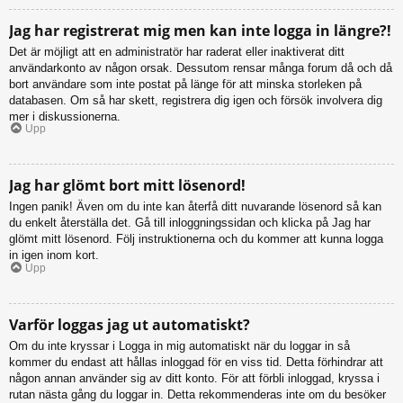
Jag har registrerat mig men kan inte logga in längre?!
Det är möjligt att en administratör har raderat eller inaktiverat ditt
användarkonto av någon orsak. Dessutom rensar många forum då och då
bort användare som inte postat på länge för att minska storleken på
databasen. Om så har skett, registrera dig igen och försök involvera dig
mer i diskussionerna.
Upp
Jag har glömt bort mitt lösenord!
Ingen panik! Även om du inte kan återfå ditt nuvarande lösenord så kan
du enkelt återställa det. Gå till inloggningssidan och klicka på Jag har
glömt mitt lösenord. Följ instruktionerna och du kommer att kunna logga
in igen inom kort.
Upp
Varför loggas jag ut automatiskt?
Om du inte kryssar i Logga in mig automatiskt när du loggar in så
kommer du endast att hållas inloggad för en viss tid. Detta förhindrar att
någon annan använder sig av ditt konto. För att förbli inloggad, kryssa i
rutan nästa gång du loggar in. Detta rekommenderas inte om du besöker