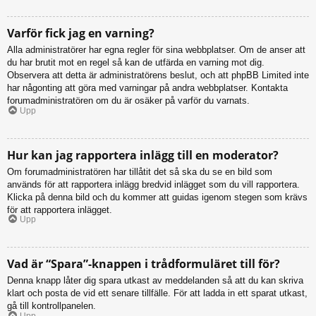
Varför fick jag en varning?
Alla administratörer har egna regler för sina webbplatser. Om de anser att
du har brutit mot en regel så kan de utfärda en varning mot dig.
Observera att detta är administratörens beslut, och att phpBB Limited inte
har någonting att göra med varningar på andra webbplatser. Kontakta
forumadministratören om du är osäker på varför du varnats.
Upp
Hur kan jag rapportera inlägg till en moderator?
Om forumadministratören har tillåtit det så ska du se en bild som
används för att rapportera inlägg bredvid inlägget som du vill rapportera.
Klicka på denna bild och du kommer att guidas igenom stegen som krävs
för att rapportera inlägget.
Upp
Vad är “Spara”-knappen i trådformuläret till för?
Denna knapp låter dig spara utkast av meddelanden så att du kan skriva
klart och posta de vid ett senare tillfälle. För att ladda in ett sparat utkast,
gå till kontrollpanelen.
Upp