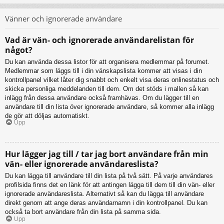
Vänner och ignorerade användare
Vad är vän- och ignorerade användarelistan för
något?
Du kan använda dessa listor för att organisera medlemmar på forumet.
Medlemmar som läggs till i din vänskapslista kommer att visas i din
kontrollpanel vilket låter dig snabbt och enkelt visa deras onlinestatus och
skicka personliga meddelanden till dem. Om det stöds i mallen så kan
inlägg från dessa användare också framhävas. Om du lägger till en
användare till din lista över ignorerade användare, så kommer alla inlägg
de gör att döljas automatiskt.
Upp
Hur lägger jag till / tar jag bort användare från min
vän- eller ignorerade användareslista?
Du kan lägga till användare till din lista på två sätt. På varje användares
profilsida finns det en länk för att antingen lägga till dem till din vän- eller
ignorerade användareslista. Alternativt så kan du lägga till användare
direkt genom att ange deras användarnamn i din kontrollpanel. Du kan
också ta bort användare från din lista på samma sida.
Upp