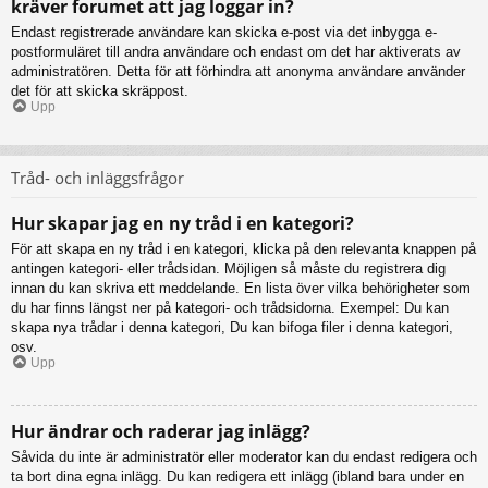
kräver forumet att jag loggar in?
Endast registrerade användare kan skicka e-post via det inbygga e-
postformuläret till andra användare och endast om det har aktiverats av
administratören. Detta för att förhindra att anonyma användare använder
det för att skicka skräppost.
Upp
Tråd- och inläggsfrågor
Hur skapar jag en ny tråd i en kategori?
För att skapa en ny tråd i en kategori, klicka på den relevanta knappen på
antingen kategori- eller trådsidan. Möjligen så måste du registrera dig
innan du kan skriva ett meddelande. En lista över vilka behörigheter som
du har finns längst ner på kategori- och trådsidorna. Exempel: Du kan
skapa nya trådar i denna kategori, Du kan bifoga filer i denna kategori,
osv.
Upp
Hur ändrar och raderar jag inlägg?
Såvida du inte är administratör eller moderator kan du endast redigera och
ta bort dina egna inlägg. Du kan redigera ett inlägg (ibland bara under en