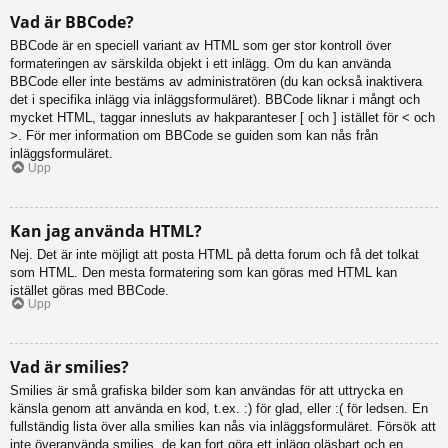
Vad är BBCode?
BBCode är en speciell variant av HTML som ger stor kontroll över
formateringen av särskilda objekt i ett inlägg. Om du kan använda
BBCode eller inte bestäms av administratören (du kan också inaktivera
det i specifika inlägg via inläggsformuläret). BBCode liknar i mångt och
mycket HTML, taggar innesluts av hakparanteser [ och ] istället för < och
>. För mer information om BBCode se guiden som kan nås från
inläggsformuläret.
Upp
Kan jag använda HTML?
Nej. Det är inte möjligt att posta HTML på detta forum och få det tolkat
som HTML. Den mesta formatering som kan göras med HTML kan
istället göras med BBCode.
Upp
Vad är smilies?
Smilies är små grafiska bilder som kan användas för att uttrycka en
känsla genom att använda en kod, t.ex. :) för glad, eller :( för ledsen. En
fullständig lista över alla smilies kan nås via inläggsformuläret. Försök att
inte överanvända smilies, de kan fort göra ett inlägg oläsbart och en