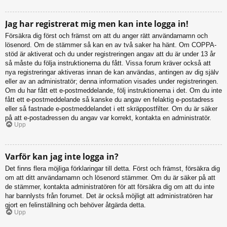
Jag har registrerat mig men kan inte logga in!
Försäkra dig först och främst om att du anger rätt användarnamn och
lösenord. Om de stämmer så kan en av två saker ha hänt. Om COPPA-
stöd är aktiverat och du under registreringen angav att du är under 13 år
så måste du följa instruktionerna du fått. Vissa forum kräver också att
nya registreringar aktiveras innan de kan användas, antingen av dig själv
eller av an administratör; denna information visades under registreringen.
Om du har fått ett e-postmeddelande, följ instruktionerna i det. Om du inte
fått ett e-postmeddelande så kanske du angav en felaktig e-postadress
eller så fastnade e-postmeddelandet i ett skräppostfilter. Om du är säker
på att e-postadressen du angav var korrekt, kontakta en administratör.
Upp
Varför kan jag inte logga in?
Det finns flera möjliga förklaringar till detta. Först och främst, försäkra dig
om att ditt användarnamn och lösenord stämmer. Om du är säker på att
de stämmer, kontakta administratören för att försäkra dig om att du inte
har bannlysts från forumet. Det är också möjligt att administratören har
gjort en felinställning och behöver åtgärda detta.
Upp