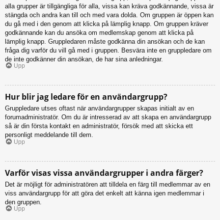
alla grupper är tillgängliga för alla, vissa kan kräva godkännande, vissa är
stängda och andra kan till och med vara dolda. Om gruppen är öppen kan
du gå med i den genom att klicka på lämplig knapp. Om gruppen kräver
godkännande kan du ansöka om medlemskap genom att klicka på
lämplig knapp. Gruppledaren måste godkänna din ansökan och de kan
fråga dig varför du vill gå med i gruppen. Besvära inte en gruppledare om
de inte godkänner din ansökan, de har sina anledningar.
Upp
Hur blir jag ledare för en användargrupp?
Gruppledare utses oftast när användargrupper skapas initialt av en
forumadministratör. Om du är intresserad av att skapa en användargrupp
så är din första kontakt en administratör, försök med att skicka ett
personligt meddelande till dem.
Upp
Varför visas vissa användargrupper i andra färger?
Det är möjligt för administratören att tilldela en färg till medlemmar av en
viss användargrupp för att göra det enkelt att känna igen medlemmar i
den gruppen.
Upp