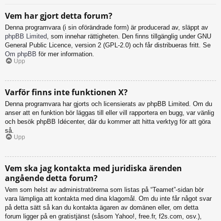
Vem har gjort detta forum?
Denna programvara (i sin oförändrade form) är producerad av, släppt av
phpBB Limited
, som innehar rättigheten. Den finns tillgänglig under GNU
General Public Licence, version 2 (GPL-2.0) och får distribueras fritt. Se
Om phpBB
för mer information.
Upp
Varför finns inte funktionen X?
Denna programvara har gjorts och licensierats av phpBB Limited. Om du
anser att en funktion bör läggas till eller vill rapportera en bugg, var vänlig
och besök phpBB Idécenter, där du kommer att hitta verktyg för att göra
så.
Upp
Vem ska jag kontakta med juridiska ärenden
angående detta forum?
Vem som helst av administratörerna som listas på “Teamet”-sidan bör
vara lämpliga att kontakta med dina klagomål. Om du inte får något svar
på detta sätt så kan du kontakta ägaren av domänen eller, om detta
forum ligger på en gratistjänst (såsom Yahoo!, free.fr, f2s.com, osv.),