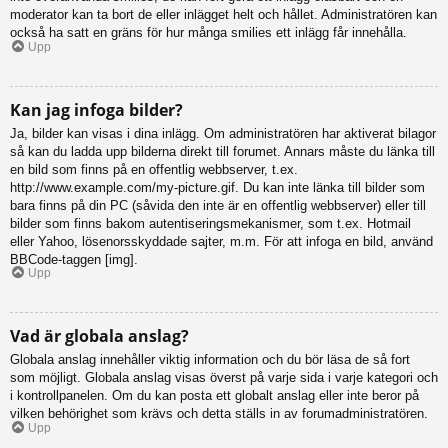
moderator kan ta bort de eller inlägget helt och hållet. Administratören kan
också ha satt en gräns för hur många smilies ett inlägg får innehålla.
Upp
Kan jag infoga bilder?
Ja, bilder kan visas i dina inlägg. Om administratören har aktiverat bilagor
så kan du ladda upp bilderna direkt till forumet. Annars måste du länka till
en bild som finns på en offentlig webbserver, t.ex.
http://www.example.com/my-picture.gif. Du kan inte länka till bilder som
bara finns på din PC (såvida den inte är en offentlig webbserver) eller till
bilder som finns bakom autentiseringsmekanismer, som t.ex. Hotmail
eller Yahoo, lösenorsskyddade sajter, m.m. För att infoga en bild, använd
BBCode-taggen [img].
Upp
Vad är globala anslag?
Globala anslag innehåller viktig information och du bör läsa de så fort
som möjligt. Globala anslag visas överst på varje sida i varje kategori och
i kontrollpanelen. Om du kan posta ett globalt anslag eller inte beror på
vilken behörighet som krävs och detta ställs in av forumadministratören.
Upp