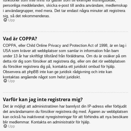
funktioner som inte finns för gäster som till exempel visningsbilder,
personliga meddelanden, skicka e-post till andra användare, medlemskap
i användargrupper, med mera. Det tar endast några minuter att registrera
sig, så det rekommenderas.
Upp
Vad är COPPA?
COPPA, eller Child Online Privacy and Protection Act of 1998, är en lag i
USA som kräver att webbplatser som samlar in information från barn
under 13 år har skriftligt tillstånd från föräldrarna. Om du är osäker på om
detta rör dig som försöker att registrera dig, eller om det rör webbplatsen
du försöker registrera dig på, kontakta ett juridiskt ombud för hjälp.
Observera att phpBB inte kan ge juridisk rådgivning och inte kan
kontaktas angående något som helst juridiskt.
Upp
Varför kan jag inte registrera mig?
Det är möjligt att administratören har bannlyst din IP-adress eller förbjudit
det användarnamn du försöker registrera dig med. Ägaren av webbplatsen
kan också ha inaktiverat nyregistreringar för att förhindra att nya besökare
blir medlemmar. Kontakta en administratör för hjälp.
Upp