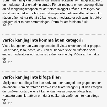
Som med inlägg kan omröstningar endast redigeras av inläggsskaparen,
en moderator eller en administratör. För att redigera en omröstning klickar
du på redigeringsknappen för det första inlägget i tråden. Om ingen har
röstat så går det att ta bort omröstningen eller redigera alternativen. Om
någon däremot har röstat så kan endast moderatorer och administratörer
redigera eller ta bort omröstningen. Detta för att förhindra fusk.
Upp
Varför kan jag inte komma åt en kategori?
Vissa kategorier kan vara begränsade till vissa användare eller grupper.
För att visa, läsa, posta, osv. kan du behöva speciell tillåtelse som
endast moderatorer och administratörer kan ge dig. Pröva att kontakta
dem.
Upp
Varför kan jag inte bifoga filer?
Möjligheten att bifoga filer kan aktiveras per kategori, per grupp och per
användare. Administratören kanske inte tillåter bilagor i just den kategori
du försöker posta i, eller så kan endast vissa grupper bifoga filer.
Kontakta administratören om du är osäker på varför du inte kan bifoga
filer.
Upp