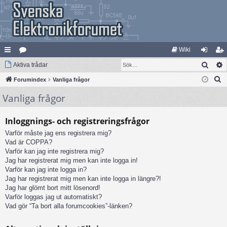
Wiki
Sök
na
Aktiva trådar
at
og
li
S
bb
Forumindex
eg
Vanliga frågor
ga
m
ö
Vanliga frågor
lä
ori
in
ed
k
nk
er
le
Inloggnings- och registreringsfrågor
ar
m
Varför måste jag ens registrera mig?
Vad är COPPA?
Varför kan jag inte registrera mig?
Jag har registrerat mig men kan inte logga in!
Varför kan jag inte logga in?
Jag har registrerat mig men kan inte logga in längre?!
Jag har glömt bort mitt lösenord!
Varför loggas jag ut automatiskt?
Vad gör “Ta bort alla forumcookies”-länken?