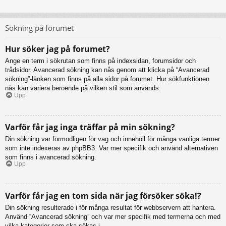
Sökning på forumet
Hur söker jag på forumet?
Ange en term i sökrutan som finns på indexsidan, forumsidor och
trådsidor. Avancerad sökning kan nås genom att klicka på “Avancerad
sökning”-länken som finns på alla sidor på forumet. Hur sökfunktionen
nås kan variera beroende på vilken stil som används.
Upp
Varför får jag inga träffar på min sökning?
Din sökning var förmodligen för vag och innehöll för många vanliga termer
som inte indexeras av phpBB3. Var mer specifik och använd alternativen
som finns i avancerad sökning.
Upp
Varför får jag en tom sida när jag försöker söka!?
Din sökning resulterade i för många resultat för webbservern att hantera.
Använd “Avancerad sökning” och var mer specifik med termerna och med
vilka kategorier som ska sökas i.