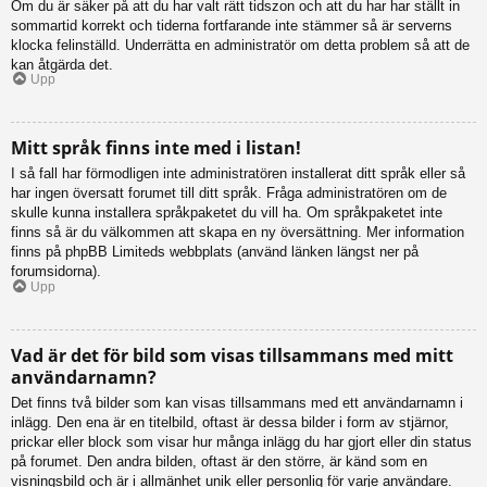
Om du är säker på att du har valt rätt tidszon och att du har har ställt in
sommartid korrekt och tiderna fortfarande inte stämmer så är serverns
klocka felinställd. Underrätta en administratör om detta problem så att de
kan åtgärda det.
Upp
Mitt språk finns inte med i listan!
I så fall har förmodligen inte administratören installerat ditt språk eller så
har ingen översatt forumet till ditt språk. Fråga administratören om de
skulle kunna installera språkpaketet du vill ha. Om språkpaketet inte
finns så är du välkommen att skapa en ny översättning. Mer information
finns på phpBB Limiteds webbplats (använd länken längst ner på
forumsidorna).
Upp
Vad är det för bild som visas tillsammans med mitt
användarnamn?
Det finns två bilder som kan visas tillsammans med ett användarnamn i
inlägg. Den ena är en titelbild, oftast är dessa bilder i form av stjärnor,
prickar eller block som visar hur många inlägg du har gjort eller din status
på forumet. Den andra bilden, oftast är den större, är känd som en
visningsbild och är i allmänhet unik eller personlig för varje användare.