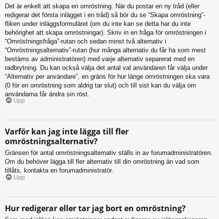
Det är enkelt att skapa en omröstning. När du postar en ny tråd (eller
redigerar det första inlägget i en tråd) så bör du se “Skapa omröstning”-
fliken under inläggsformuläret (om du inte kan se detta har du inte
behörighet att skapa omröstningar). Skriv in en fråga för omröstningen i
“Omröstningsfråga”-rutan och sedan minst två alternativ i
“Omröstningsalternativ”-rutan (hur många alternativ du får ha som mest
bestäms av administratören) med varje alternativ separerat med en
radbrytning. Du kan också välja det antal val användaren får välja under
“Alternativ per användare”, en gräns för hur länge omröstningen ska vara
(0 för en omröstning som aldrig tar slut) och till sist kan du välja om
användarna får ändra sin röst.
Upp
Varför kan jag inte lägga till fler
omröstningsalternativ?
Gränsen för antal omröstningsalternativ ställs in av forumadministratören.
Om du behöver lägga till fler alternativ till din omröstning än vad som
tillåts, kontakta en forumadministratör.
Upp
Hur redigerar eller tar jag bort en omröstning?